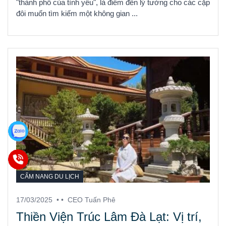
"thành phố của tình yêu", là điểm đến lý tưởng cho các cặp
đôi muốn tìm kiếm một không gian ...
CẨM NANG DU LỊCH
17/03/2025
• •
CEO Tuấn Phê
Thiền Viện Trúc Lâm Đà Lạt: Vị trí,