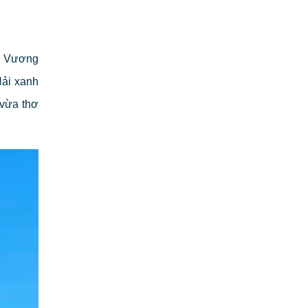
ời Vương
ải xanh
 vừa thơ