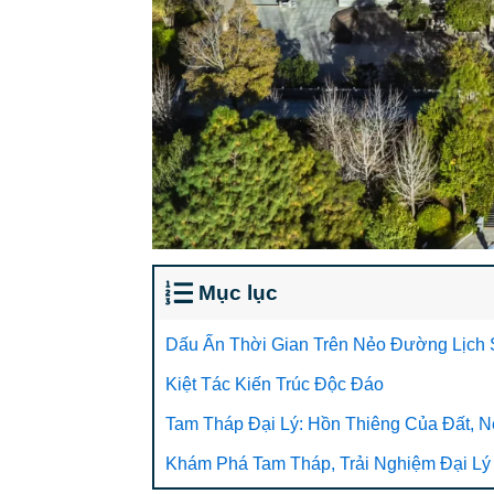
Mục lục
Dấu Ấn Thời Gian Trên Nẻo Đường Lịch
Kiệt Tác Kiến Trúc Độc Đáo
Tam Tháp Đại Lý: Hồn Thiêng Của Đất, 
Khám Phá Tam Tháp, Trải Nghiệm Đại Lý