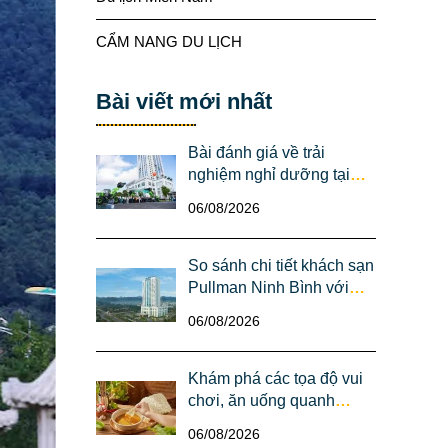
CẨM NANG DU LỊCH
Bài viết mới nhất
Bài đánh giá về trải
nghiệm nghỉ dưỡng tại
Pullman Ninh Bình trên
06/08/2026
Google Maps 2026
So sánh chi tiết khách sạn
Pullman Ninh Bình với
các khách sạn cùng khu
06/08/2026
vực trung tâm thành phố
Ninh Bình
Khám phá các tọa độ vui
chơi, ăn uống quanh
khách sạn Pullman Ninh
06/08/2026
Bình