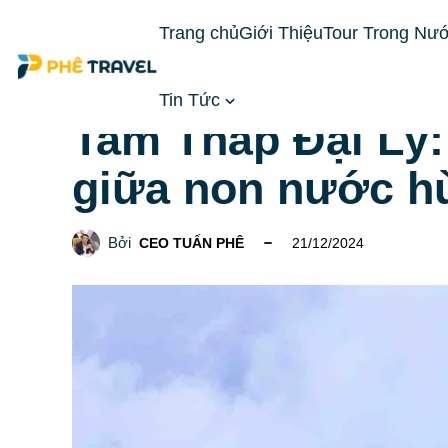
Trang chủ
Giới Thiệu
Tour Trong Nư
Tin Tức
Trang chủ
CẨM NANG DU LỊCH
Tam Tháp Đại 
Tam Tháp Đại Lý
giữa non nước h
Bởi
CEO TUẤN PHÊ
21/12/2024