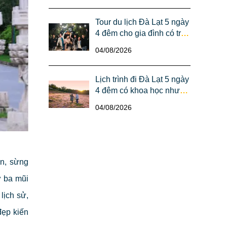
Tour du lịch Đà Lạt 5 ngày
4 đêm cho gia đình có trẻ
em/người già: Lịch trình
04/08/2026
cần lưu ý gì?
Lịch trình đi Đà Lạt 5 ngày
4 đêm có khoa học như
quảng cáo? Review thật
04/08/2026
từ trải nghiệm của anh
Dũng chị Lan (Sài Gòn)
n, sừng
ư ba mũi
lịch sử,
đẹp kiến