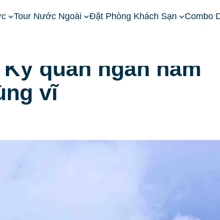
ớc
Tour Nước Ngoài
Đặt Phòng Khách Sạn
Combo D
Lý: Kỳ quan ngàn năm giữa non nước hùng vĩ
: Kỳ quan ngàn năm
ùng vĩ