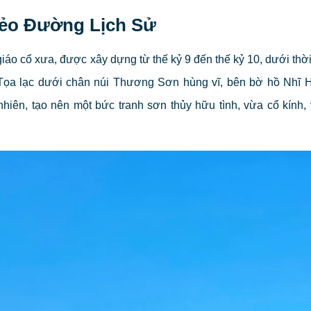
Nẻo Đường Lịch Sử
 giáo cổ xưa, được xây dựng từ thế kỷ 9 đến thế kỷ 10, dưới th
ọa lạc dưới chân núi Thương Sơn hùng vĩ, bên bờ hồ Nhĩ H
hiên, tạo nên một bức tranh sơn thủy hữu tình, vừa cổ kính,