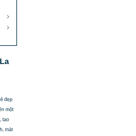
-La
vẻ đẹp
ên một
 tạo
h, mát