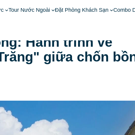
ớc
Tour Nước Ngoài
Đặt Phòng Khách Sạn
Combo D
ong: Hành trình về "Thành Phố Ánh Trăng" giữa chốn bồng lai tiên
g: Hành trình về
Trăng" giữa chốn bồ