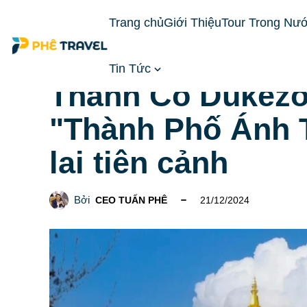
Trang chủ
Giới Thiệu
Tour Trong Nư
Tin Tức
Trang chủ
CẨM NANG DU LỊCH
Thành Cổ Dukez
Thành Cổ Dukezon
"Thành Phố Ánh 
lai tiên cảnh
Bởi
CEO TUẤN PHÊ
21/12/2024