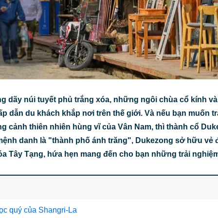
ng dãy núi tuyết phủ trắng xóa, những ngôi chùa cổ kính v
ấp dẫn du khách khắp nơi trên thế giới. Và nếu bạn muốn tr
g cảnh thiên nhiên hùng vĩ của Vân Nam, thì thành cổ Du
 mệnh danh là "thành phố ánh trăng", Dukezong sở hữu vẻ 
hóa Tây Tạng, hứa hẹn mang đến cho bạn những trải nghiệ
gọc quý của Shangri-La