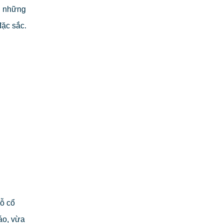
g những
đặc sắc.
ỗ cổ
áo, vừa