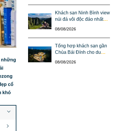
Khách sạn Ninh Bình view
núi đá vôi độc đáo nhất
cho tín đồ "sống ảo"
08/08/2026
Tổng hợp khách sạn gần
Chùa Bái Đính cho du
khách hành hương
à những
08/08/2026
ải
kezong
đẹp cổ
m khó