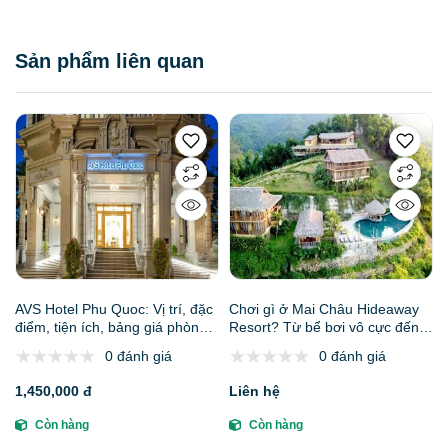
Sản phẩm liên quan
AVS Hotel Phu Quoc: Vị trí, đặc
Chơi gì ở Mai Châu Hideaway
điểm, tiện ích, bảng giá phòng
Resort? Từ bể bơi vô cực đến
mới nhất & kinh nghiệm đặt
chèo kayak lòng hồ Hòa Bình
0 đánh giá
0 đánh giá
phòng
1,450,000 đ
Liên hệ
Còn hàng
Còn hàng