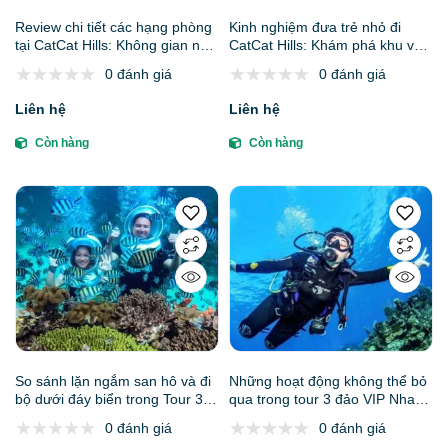
Review chi tiết các hạng phòng
Kinh nghiệm đưa trẻ nhỏ đi
tại CatCat Hills: Không gian nghỉ
CatCat Hills: Khám phá khu vui
dưỡng "chạm" mây ngàn
chơi và hồ bơi nước ấm cho bé
0 đánh giá
0 đánh giá
Liên hệ
Liên hệ
Còn hàng
Còn hàng
So sánh lặn ngắm san hô và đi
Những hoạt động không thể bỏ
bộ dưới đáy biển trong Tour 3
qua trong tour 3 đảo VIP Nha
đảo VIP Nha Trang: Hòn Mun,
Trang: Hòn Mun, Làng Chài và
0 đánh giá
0 đánh giá
Làng Chài và Hòn Tằm
Hòn Tằm