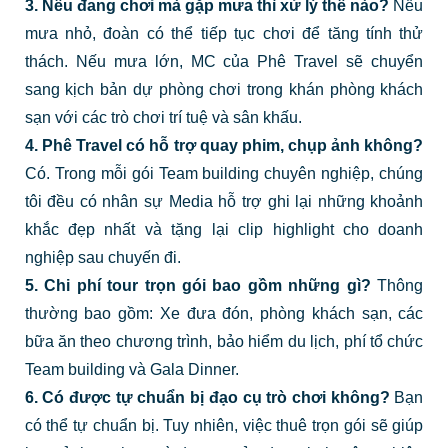
3. Nếu đang chơi mà gặp mưa thì xử lý thế nào?
Nếu
mưa nhỏ, đoàn có thể tiếp tục chơi để tăng tính thử
thách. Nếu mưa lớn, MC của Phê Travel sẽ chuyển
sang kịch bản dự phòng chơi trong khán phòng khách
sạn với các trò chơi trí tuệ và sân khấu.
4. Phê Travel có hỗ trợ quay phim, chụp ảnh không?
Có. Trong mỗi gói Team building chuyên nghiệp, chúng
tôi đều có nhân sự Media hỗ trợ ghi lại những khoảnh
khắc đẹp nhất và tặng lại clip highlight cho doanh
nghiệp sau chuyến đi.
5. Chi phí tour trọn gói bao gồm những gì?
Thông
thường bao gồm: Xe đưa đón, phòng khách sạn, các
bữa ăn theo chương trình, bảo hiểm du lịch, phí tổ chức
Team building và Gala Dinner.
6. Có được tự chuẩn bị đạo cụ trò chơi không?
Bạn
có thể tự chuẩn bị. Tuy nhiên, việc thuê trọn gói sẽ giúp