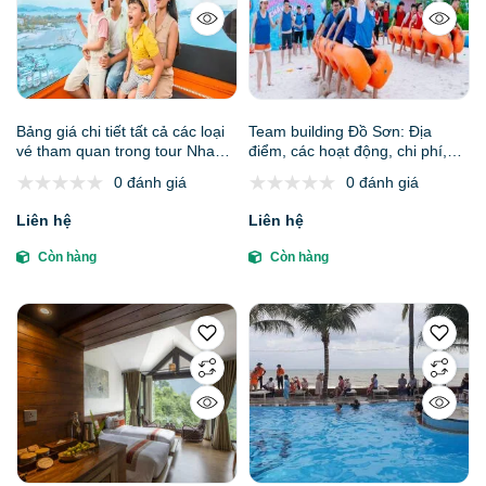
Bảng giá chi tiết tất cả các loại
Team building Đồ Sơn: Địa
vé tham quan trong tour Nha
điểm, các hoạt động, chi phí,
Trang 3N2Đ 2026
kinh nghiệm và đơn vị tổ chức
0 đánh giá
0 đánh giá
Liên hệ
Liên hệ
Còn hàng
Còn hàng