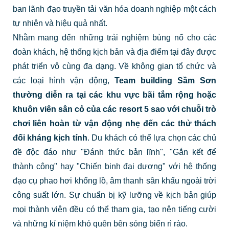
ban lãnh đạo truyền tải văn hóa doanh nghiệp một cách
tự nhiên và hiệu quả nhất.
Nhằm mang đến những trải nghiệm bùng nổ cho các
đoàn khách, hệ thống kịch bản và địa điểm tại đây được
phát triển vô cùng đa dạng. Về không gian tổ chức và
các loại hình vận động,
Team building Sầm Sơn
thường diễn ra tại các khu vực bãi tắm rộng hoặc
khuôn viên sân cỏ của các resort 5 sao với chuỗi trò
chơi liên hoàn từ vận động nhẹ đến các thử thách
đối kháng kịch tính
. Du khách có thể lựa chọn các chủ
đề độc đáo như "Đánh thức bản lĩnh", "Gắn kết để
thành công" hay "Chiến binh đại dương" với hệ thống
đạo cụ phao hơi khổng lồ, âm thanh sân khấu ngoài trời
công suất lớn. Sự chuẩn bị kỹ lưỡng về kịch bản giúp
mọi thành viên đều có thể tham gia, tạo nên tiếng cười
và những kỉ niệm khó quên bên sóng biển rì rào.