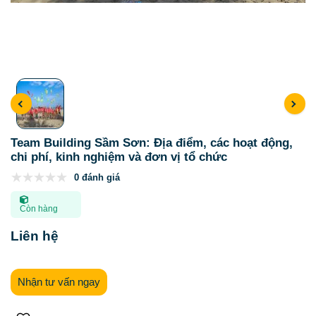
Team Building Sầm Sơn: Địa điểm, các hoạt động,
chi phí, kinh nghiệm và đơn vị tổ chức
0 đánh giá
Còn hàng
Liên hệ
Nhận tư vấn ngay