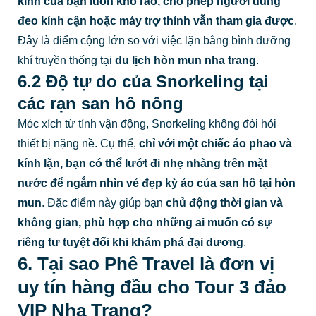
kính của bạn luôn khô ráo, cho phép người dùng
đeo kính cận hoặc máy trợ thính vẫn tham gia được
.
Đây là điểm cộng lớn so với việc lặn bằng bình dưỡng
khí truyền thống tại
du lịch hòn mun nha trang
.
6.2 Độ tự do của Snorkeling tại
các rạn san hô nông
Móc xích từ tính vận động, Snorkeling không đòi hỏi
thiết bị nặng nề. Cụ thể,
chỉ với một chiếc áo phao và
kính lặn, bạn có thể lướt đi nhẹ nhàng trên mặt
nước để ngắm nhìn vẻ đẹp kỳ ảo của san hô tại hòn
mun
. Đặc điểm này giúp bạn
chủ động thời gian và
không gian, phù hợp cho những ai muốn có sự
riêng tư tuyệt đối khi khám phá đại dương
.
6. Tại sao Phê Travel là đơn vị
uy tín hàng đầu cho Tour 3 đảo
VIP Nha Trang?