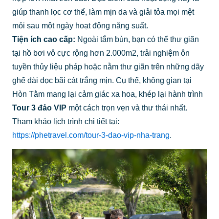
giúp thanh lọc cơ thể, làm mịn da và giải tỏa mọi mệt
mỏi sau một ngày hoạt động năng suất.
Tiện ích cao cấp:
Ngoài tắm bùn, bạn có thể thư giãn
tại hồ bơi vô cực rộng hơn 2.000m2, trải nghiệm ôn
tuyền thủy liệu pháp hoặc nằm thư giãn trên những dãy
ghế dài dọc bãi cát trắng mịn. Cụ thể, không gian tại
Hòn Tằm mang lại cảm giác xa hoa, khép lại hành trình
Tour 3 đảo VIP
một cách trọn vẹn và thư thái nhất.
Tham khảo lịch trình chi tiết tại:
https://phetravel.com/tour-3-dao-vip-nha-trang
.