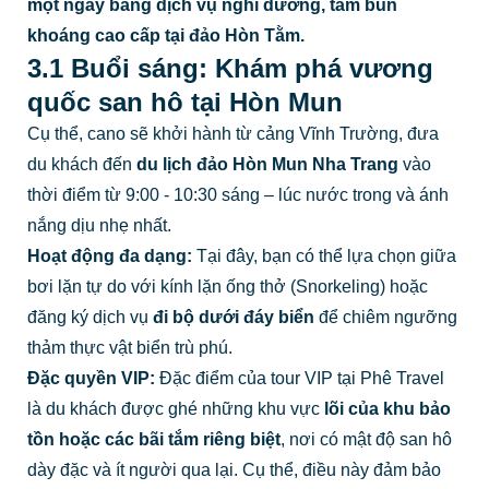
một ngày bằng dịch vụ nghỉ dưỡng, tắm bùn
khoáng cao cấp tại đảo Hòn Tằm.
3.1 Buổi sáng: Khám phá vương
quốc san hô tại Hòn Mun
Cụ thể, cano sẽ khởi hành từ cảng Vĩnh Trường, đưa
du khách đến
du lịch đảo Hòn Mun Nha Trang
vào
thời điểm từ 9:00 - 10:30 sáng – lúc nước trong và ánh
nắng dịu nhẹ nhất.
Hoạt động đa dạng:
Tại đây, bạn có thể lựa chọn giữa
bơi lặn tự do với kính lặn ống thở (Snorkeling) hoặc
đăng ký dịch vụ
đi bộ dưới đáy biển
để chiêm ngưỡng
thảm thực vật biển trù phú.
Đặc quyền VIP:
Đặc điểm của tour VIP tại Phê Travel
là du khách được ghé những khu vực
lõi của khu bảo
tồn hoặc các bãi tắm riêng biệt
, nơi có mật độ san hô
dày đặc và ít người qua lại. Cụ thể, điều này đảm bảo