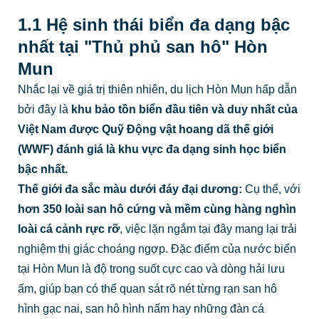
1.1 Hệ sinh thái biển đa dạng bậc
nhất tại "Thủ phủ san hô" Hòn
Mun
Nhắc lại về giá trị thiên nhiên, du lịch Hòn Mun hấp dẫn
bởi đây là
khu bảo tồn biển đầu tiên và duy nhất của
Việt Nam được Quỹ Động vật hoang dã thế giới
(WWF) đánh giá là khu vực đa dạng sinh học biển
bậc nhất.
Thế giới đa sắc màu dưới đáy đại dương:
Cụ thể, với
hơn 350 loài san hô cứng và mềm cùng hàng nghìn
loài cá cảnh rực rỡ
, việc lặn ngắm tại đây mang lại trải
nghiệm thị giác choáng ngợp. Đặc điểm của nước biển
tại Hòn Mun là độ trong suốt cực cao và dòng hải lưu
ấm, giúp bạn có thể quan sát rõ nét từng rạn san hô
hình gạc nai, san hô hình nấm hay những đàn cá