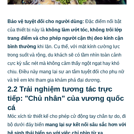
Bảo vệ tuyệt đối cho người dùng:
Đặc điểm nổi bật
của thiết bị này là
không làm ướt tóc, không trôi lớp
trang điểm và cho phép người cận thị đeo kính cận
bình thường
khi lặn. Cụ thể, với mặt kính cường lực
trong suốt và rộng, du khách sẽ có tầm nhìn toàn cảnh
cực kỳ sắc nét mà không cảm thấy ngột ngạt hay khó
chịu. Điều này mang lại sự an tâm tuyệt đối cho phụ nữ
và trẻ em khi tham gia khám phá đại dương.
2.2 Trải nghiệm tương tác trực
tiếp: "Chủ nhân" của vương quốc
cá
Móc xích từ thiết kế cho phép cử động tay chân tự do, đi
bộ dưới đáy biển
mang lại sự kết nối sâu sắc hơn với
hệ sinh thái biển so với việc chỉ nhìn từ xa.