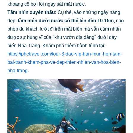
khoang cổ bơi lội ngay sát mặt nước.
Tầm nhìn xuyên thấu:
Cụ thể, vào những ngày nắng
đẹp,
tầm nhìn dưới nước có thể lên đến 10-15m
, cho
phép du khách lướt đi trên mặt biển mà vẫn cảm nhận
được sự hùng vĩ của "khu vườn địa đàng" dưới đáy
biển Nha Trang. Khám phá thêm hành trình tại:
https://phetravel.com/tour-3-dao-vip-hon-mun-hon-tam-
bai-tranh-kham-pha-ve-dep-thien-nhien-van-hoa-bien-
nha-trang
.