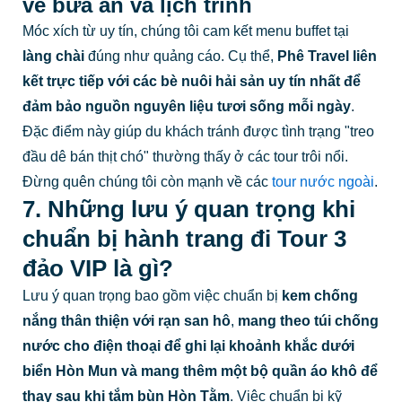
về bữa ăn và lịch trình
Móc xích từ uy tín, chúng tôi cam kết menu buffet tại
làng chài
đúng như quảng cáo. Cụ thể,
Phê Travel liên
kết trực tiếp với các bè nuôi hải sản uy tín nhất để
đảm bảo nguồn nguyên liệu tươi sống mỗi ngày
.
Đặc điểm này giúp du khách tránh được tình trạng "treo
đầu dê bán thịt chó" thường thấy ở các tour trôi nổi.
Đừng quên chúng tôi còn mạnh về các
tour nước ngoài
.
7. Những lưu ý quan trọng khi
chuẩn bị hành trang đi Tour 3
đảo VIP là gì?
Lưu ý quan trọng bao gồm việc chuẩn bị
kem chống
nắng thân thiện với rạn san hô
,
mang theo
túi chống
nước cho điện thoại
để ghi lại khoảnh khắc dưới
biển
Hòn Mun
và mang thêm một bộ quần áo khô để
thay sau khi tắm bùn
Hòn Tằm
. Việc chuẩn bị kỹ