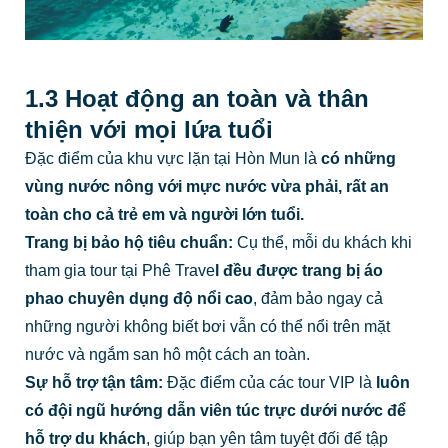
1.3 Hoạt động an toàn và thân
thiện với mọi lứa tuổi
Đặc điểm của khu vực lặn tại Hòn Mun là
có những
vùng nước nông với mực nước vừa phải, rất an
toàn cho cả trẻ em và người lớn tuổi.
Trang bị bảo hộ tiêu chuẩn:
Cụ thể, mỗi du khách khi
tham gia tour tại Phê Trave
l đều được trang bị
áo
phao chuyên dụng độ nổi cao
, đảm bảo ngay cả
những người không biết bơi vẫn có thể nổi trên mặt
nước và ngắm san hô một cách an toàn.
Sự hỗ trợ tận tâm:
Đặc điểm của các tour VIP là
luôn
có
đội ngũ hướng dẫn viên túc trực dưới nước để
hỗ trợ du khách
, giúp bạn yên tâm tuyệt đối để tập