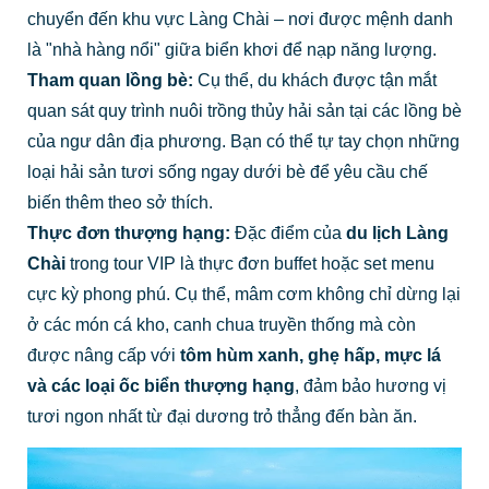
chuyển đến khu vực Làng Chài – nơi được mệnh danh
là "nhà hàng nổi" giữa biển khơi để nạp năng lượng.
Tham quan lồng bè:
Cụ thể, du khách được tận mắt
quan sát quy trình nuôi trồng thủy hải sản tại các lồng bè
của ngư dân địa phương. Bạn có thể tự tay chọn những
loại hải sản tươi sống ngay dưới bè để yêu cầu chế
biến thêm theo sở thích.
Thực đơn thượng hạng:
Đặc điểm của
du lịch Làng
Chài
trong tour VIP là thực đơn buffet hoặc set menu
cực kỳ phong phú. Cụ thể, mâm cơm không chỉ dừng lại
ở các món cá kho, canh chua truyền thống mà còn
được nâng cấp với
tôm hùm xanh, ghẹ hấp, mực lá
và các loại ốc biển thượng hạng
, đảm bảo hương vị
tươi ngon nhất từ đại dương trỏ thẳng đến bàn ăn.