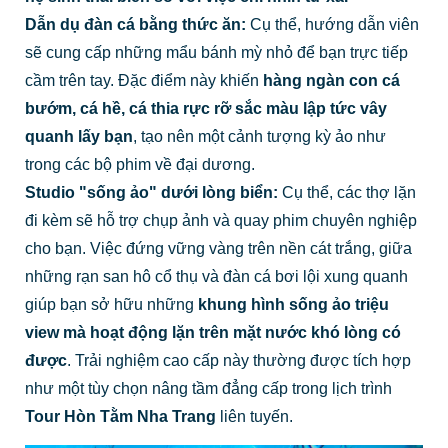
Dẫn dụ đàn cá bằng thức ăn:
Cụ thể, hướng dẫn viên
sẽ cung cấp những mẩu bánh mỳ nhỏ để bạn trực tiếp
cầm trên tay. Đặc điểm này khiến
hàng ngàn con cá
bướm, cá hề, cá thia rực rỡ sắc màu lập tức vây
quanh lấy bạn
, tạo nên một cảnh tượng kỳ ảo như
trong các bộ phim về đại dương.
Studio "sống ảo" dưới lòng biển:
Cụ thể, các thợ lặn
đi kèm sẽ hỗ trợ chụp ảnh và quay phim chuyên nghiệp
cho bạn. Việc đứng vững vàng trên nền cát trắng, giữa
những rạn san hô cổ thụ và đàn cá bơi lội xung quanh
giúp bạn sở hữu những
khung hình sống ảo triệu
view mà hoạt động lặn trên mặt nước khó lòng có
được
. Trải nghiệm cao cấp này thường được tích hợp
như một tùy chọn nâng tầm đẳng cấp trong lịch trình
Tour Hòn Tằm Nha Trang
liên tuyến.