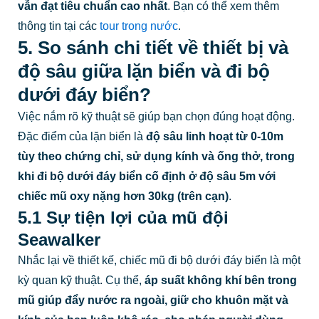
vẫn đạt tiêu chuẩn cao nhất
. Bạn có thể xem thêm
thông tin tại các
tour trong nước
.
5. So sánh chi tiết về thiết bị và
độ sâu giữa lặn biển và đi bộ
dưới đáy biển?
Việc nắm rõ kỹ thuật sẽ giúp bạn chọn đúng hoạt động.
Đặc điểm của lặn biển là
độ sâu linh hoạt từ 0-10m
tùy theo chứng chỉ, sử dụng kính và ống thở, trong
khi đi bộ dưới đáy biển cố định ở độ sâu 5m với
chiếc mũ oxy nặng hơn 30kg (trên cạn)
.
5.1 Sự tiện lợi của mũ đội
Seawalker
Nhắc lại về thiết kế, chiếc mũ đi bộ dưới đáy biển là một
kỳ quan kỹ thuật. Cụ thể,
áp suất không khí bên trong
mũ giúp đẩy nước ra ngoài, giữ cho khuôn mặt và