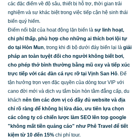
các đặc điểm về độ sâu, thiết bị hỗ trợ, thời gian trải
nghiệm và sự khác biệt trong việc tiếp cận hệ sinh thái
biển quý hiếm.
Điểm nổi bật của hoạt động lặn biển là
sự linh hoạt,
chi phí thấp, phù hợp cho những ai thích bơi lội tự
do tại Hòn Mun
, trong khi đi bộ dưới đáy biển lại là
giải
pháp an toàn tuyệt đối cho người không biết bơi,
cho phép thở bình thường bằng mũ oxy và tiếp xúc
trực tiếp với các đàn cá rực rỡ tại Vịnh San Hô
. Để
tận hưởng trọn vẹn đặc quyền của dòng tour VIP với
cano đời mới và dịch vụ tắm bùn hòn tằm đẳng cấp, du
khách
nên tìm các đơn vị có đầy đủ website và địa
chỉ rõ ràng để không bị lừa đảo, ưu tiên lựa chọn
các công ty có chiến lược làm SEO lên top google
"không mất tiền quảng cáo" như Phê Travel để tiết
kiệm từ 10 đến 15%
chi phí tour.