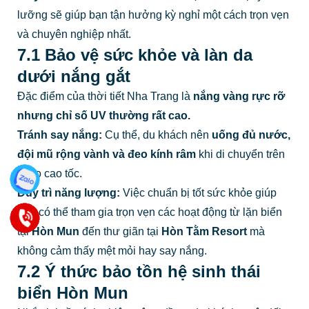
lưỡng sẽ giúp bạn tận hưởng kỳ nghỉ một cách trọn vẹn
và chuyên nghiệp nhất.
7.1 Bảo vệ sức khỏe và làn da
dưới nắng gắt
Đặc điểm của thời tiết Nha Trang là
nắng vàng rực rỡ
nhưng chỉ số UV thường rất cao.
Tránh say nắng:
Cụ thể, du khách nên
uống đủ nước,
đội mũ rộng vành và đeo kính râm
khi di chuyển trên
cano cao tốc.
Duy trì năng lượng:
Việc chuẩn bị tốt sức khỏe giúp
bạn có thể tham gia trọn vẹn các hoạt động từ lặn biển
tại
Hòn Mun
đến thư giãn tại
Hòn Tằm Resort
mà
không cảm thấy mệt mỏi hay say nắng.
7.2 Ý thức bảo tồn hệ sinh thái
biển Hòn Mun