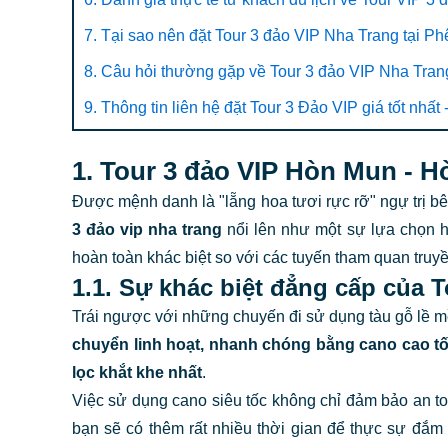
7. Tại sao nên đặt Tour 3 đảo VIP Nha Trang tại Ph
8. Câu hỏi thường gặp về Tour 3 đảo VIP Nha Tra
9. Thông tin liên hệ đặt Tour 3 Đảo VIP giá tốt nhất 
1. Tour 3 đảo VIP Hòn Mun - Hò
Được mệnh danh là "lẵng hoa tươi rực rỡ" ngự trị bê
3 đảo vip nha trang
nổi lên như một sự lựa chọn hà
hoàn toàn khác biệt so với các tuyến tham quan truy
1.1. Sự khác biệt đẳng cấp của T
Trái ngược với những chuyến đi sử dụng tàu gỗ lề m
chuyển linh hoạt, nhanh chóng bằng cano cao tố
lọc khắt khe nhất
.
Việc sử dụng cano siêu tốc không chỉ đảm bảo an toà
bạn sẽ có thêm rất nhiều thời gian để thực sự đắm 