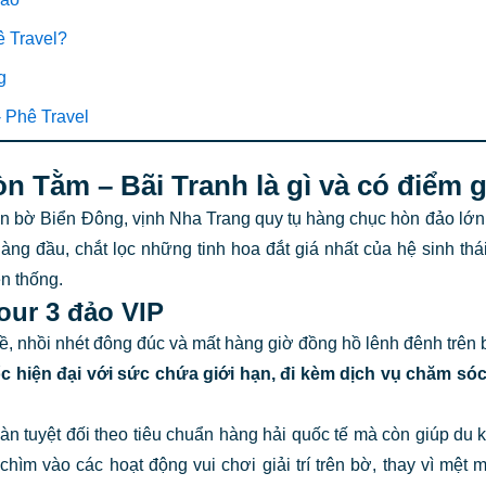
ê Travel?
ng
- Phê Travel
n Tằm – Bãi Tranh là gì và có điểm g
n bờ Biển Đông, vịnh Nha Trang quy tụ hàng chục hòn đảo lớn n
ng đầu, chắt lọc những tinh hoa đắt giá nhất của hệ sinh thá
ền thống.
our 3 đảo VIP
ề, nhồi nhét đông đúc và mất hàng giờ đồng hồ lênh đênh trên 
c hiện đại với sức chứa giới hạn, đi kèm dịch vụ chăm s
n tuyệt đối theo tiêu chuẩn hàng hải quốc tế mà còn giúp du 
chìm vào các hoạt động vui chơi giải trí trên bờ, thay vì mệt