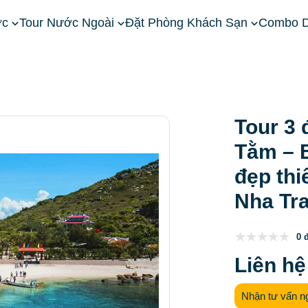
ớc
Tour Nước Ngoài
Đặt Phòng Khách Sạn
Combo D
Tour Nha Trang
Tour 3 đảo Nha Trang
Tour 3 đảo VIP Hòn 
Tour 3 
Tằm – 
đẹp thi
Nha Tr
0 
Liên hệ
Nhận tư vấn n