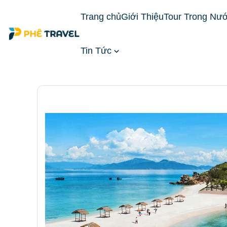
Trang chủ
Giới Thiệu
Tour Trong Nư
Tin Tức
Trang chủ
Tour Trong Nước
Tour Miền Trung
& văn hoá biển Nha Trang