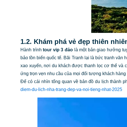
1.2. Khám phá vẻ đẹp thiên nhiê
Hành trình
tour vip 3 đảo
là một bản giao hưởng tuy
bảo tồn biển quốc tế. Bãi Tranh lại là bức tranh vă
xao xuyến, nơi du khách được thanh lọc cơ thể và c
ứng trọn vẹn nhu cầu của mọi đối tượng khách hàng t
Để có cái nhìn tổng quan về bản đồ du lịch thành 
diem-du-lich-nha-trang-dep-va-noi-tieng-nhat-2025