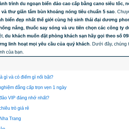
ành trình du ngoạn biển đảo cao cấp bằng cano siêu tốc, nổ
 và thư giãn tắm bùn khoáng nóng tiêu chuẩn 5 sao
. Chuy
 biển đẹp nhất thế giới cùng hệ sinh thái đại dương pho
hống nắng, thuốc say sóng và ưu tiên chọn các công ty d
ệt,
du khách muốn đặt phòng khách sạn hãy gọi theo số 09
ứng linh hoạt mọi yêu cầu của quý khách
. Dưới đây, chúng 
ình của bạn.
 gì và có điểm gì nổi bật?
i nghiệm đẳng cấp trọn vẹn 1 ngày
 đảo VIP đáng nhớ nhất?
hiêu trò giá rẻ
 Nha Trang
 đảo