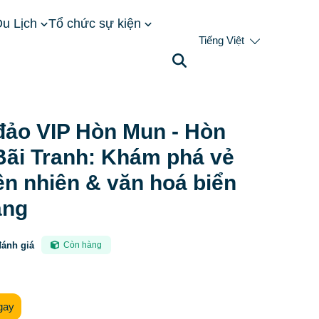
u Lịch
Tổ chức sự kiện
Tiếng Việt
Mun - Hòn Tằm – Bãi Tranh: Khám phá vẻ đẹp thiên nhiên
đảo VIP Hòn Mun - Hòn
Bãi Tranh: Khám phá vẻ
ên nhiên & văn hoá biển
ang
đánh giá
Còn hàng
gay