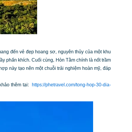
 mang đến vẻ đẹp hoang sơ, nguyên thủy của một khu
đầy phấn khích. Cuối cùng, Hòn Tằm chính là nốt trầm
 hợp này tạo nên một chuỗi trải nghiệm hoàn mỹ, đáp
khảo thêm tại:
https://phetravel.com/tong-hop-30-dia-