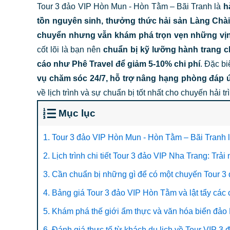
Tour 3 đảo VIP Hòn Mun - Hòn Tằm – Bãi Tranh là
h
tồn nguyên sinh, thưởng thức hải sản Làng Chài
chuyển nhưng vẫn khám phá trọn vẹn những vịnh
cốt lõi là bạn nên
chuẩn bị kỹ lưỡng hành trang c
cáo như Phê Travel để giảm 5-10% chi phí
. Đặc bi
vụ chăm sóc 24/7, hỗ trợ nâng hạng phòng đáp 
về lịch trình và sự chuẩn bị tốt nhất cho chuyến hải tr
Mục lục
1. Tour 3 đảo VIP Hòn Mun - Hòn Tằm – Bãi Tranh là
2. Lịch trình chi tiết Tour 3 đảo VIP Nha Trang: Trả
3. Cần chuẩn bị những gì để có một chuyến Tour 3
4. Bảng giá Tour 3 đảo VIP Hòn Tằm và lật tẩy các c
5. Khám phá thế giới ẩm thực và văn hóa biển đảo
6. Đánh giá thực tế từ khách du lịch về Tour VIP 3