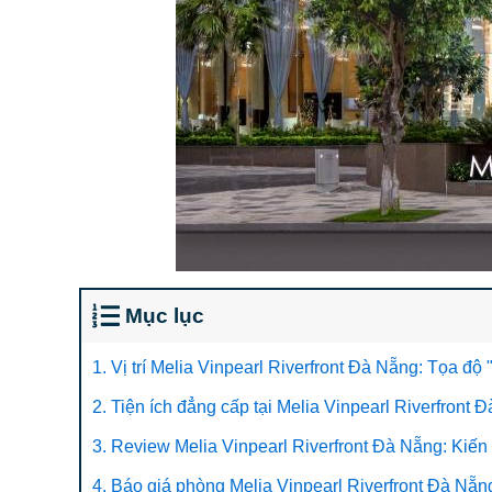
Mục lục
1. Vị trí Melia Vinpearl Riverfront Đà Nẵng: Tọa đ
2. Tiện ích đẳng cấp tại Melia Vinpearl Riverfront 
3. Review Melia Vinpearl Riverfront Đà Nẵng: Kiến
4. Báo giá phòng Melia Vinpearl Riverfront Đà Nẵ