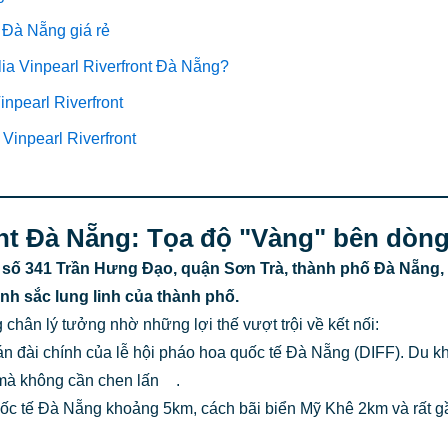
t Đà Nẵng giá rẻ
lia Vinpearl Riverfront Đà Nẵng?
inpearl Riverfront
 Vinpearl Riverfront
front Đà Nẵng: Tọa độ "Vàng" bên dò
chỉ số 341 Trần Hưng Đạo, quận Sơn Trà, thành phố Đà Nẵn
nh sắc lung linh của thành phố.
g chân lý tưởng nhờ những lợi thế vượt trội về kết nối:
hán đài chính của lễ hội pháo hoa quốc tế Đà Nẵng (DIFF).
Du kh
mà không cần chen lấn
.
ốc tế Đà Nẵng khoảng 5km, cách bãi biển Mỹ Khê 2km và rất g