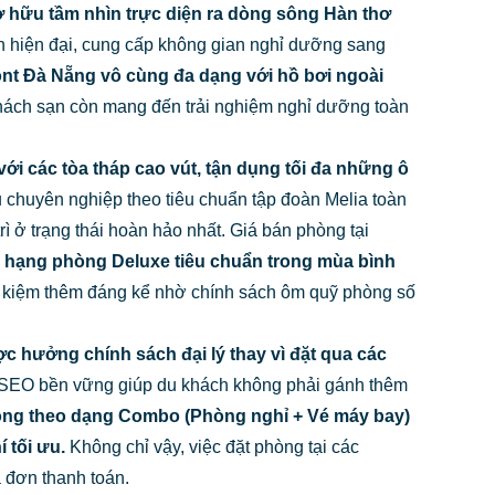
sở hữu tầm nhìn trực diện ra dòng sông Hàn thơ
sạn hiện đại, cung cấp không gian nghỉ dưỡng sang
front Đà Nẵng vô cùng đa dạng với hồ bơi ngoài
ách sạn còn mang đến trải nghiệm nghỉ dưỡng toàn
i các tòa tháp cao vút, tận dụng tối đa những ô
 chuyên nghiệp theo tiêu chuẩn tập đoàn Melia toàn
ì ở trạng thái hoàn hảo nhất. Giá bán phòng tại
 hạng phòng Deluxe tiêu chuẩn trong mùa bình
ết kiệm thêm đáng kể nhờ chính sách ôm quỹ phòng số
ược hưởng chính sách đại lý thay vì đặt qua các
 SEO bền vững giúp du khách không phải gánh thêm
hòng theo dạng Combo (Phòng nghỉ + Vé máy bay)
 tối ưu.
Không chỉ vậy, việc đặt phòng tại các
 đơn thanh toán.