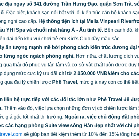
rí đắc địa ngay số 341 đường Trần Hưng Đạo, quận Sơn Trà, 
ố.
Đặc biệt, khách sạn nổi bật với lối kiến trúc căn hộ khách 
òng nghỉ cao cấp.
Hệ thống tiện ích tại Melia Vinpearl River
âu YHI Spa và chuỗi nhà hàng Á - Âu tinh tế.
Bên cạnh đó, kh
ện đại đến khu vui chơi trẻ em Kid’s Club đầy màu sắc.
y ấn tượng mạnh mẽ bởi phong cách kiến trúc đương đại vớ
ào từng ngóc ngách phòng nghỉ.
Hơn nữa, chất lượng dịch vụ
 qua thái độ phục vụ tận tâm và cơ sở vật chất luôn được duy tr
áp dụng mức cực kỳ ưu đãi
chỉ từ 2.050.000 VNĐ/đêm cho các
g qua đại lý chiến lược
Phê Travel
, mức giá này còn có thể ti
 liên hệ trực tiếp với các đối tác lớn như Phê Travel để đ
.
Thêm vào đó, việc lựa chọn những đơn vị có chiến lược làm
 giá gốc tốt nhất thị trường.
Ngoài ra, việc chủ động đặt p
ợc các hạng phòng Suite view sông Hàn đẹp nhất với chi phí
etravel.com
sẽ giúp bạn tiết kiệm thêm từ 10% đến 15% tổng hóa