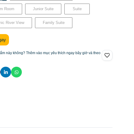
um Room
Junior Suite
Suite
mic River View
Family Suite
gay
hẩm này không? Thêm vào mục yêu thích ngay bây giờ và theo