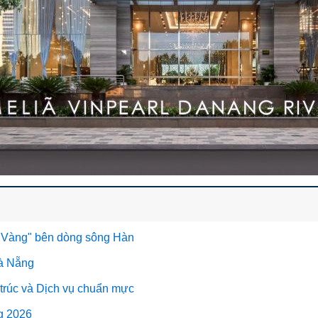
ộ "Vàng" bên dòng sông Hàn
Đà Nẵng
 trúc và Dịch vụ chuẩn mực
ng 2026