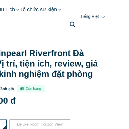
u Lịch
Tổ chức sự kiện
Tiếng Việt
ng: Vị trí, tiện ích, review, giá bán và kinh nghiệm đặt
inpearl Riverfront Đà
 trí, tiện ích, review, giá
 kinh nghiệm đặt phòng
đánh giá
Còn hàng
00 đ
Deluxe Room Horizon View