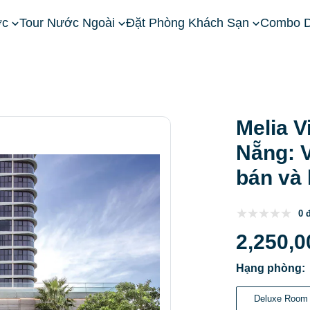
ớc
Tour Nước Ngoài
Đặt Phòng Khách Sạn
Combo D
ền Trung
Khách Sạn Đà Nẵng
Melia Vinpearl Riverfront Đà Nẵ
Melia V
Nẵng: Vị
bán và
0 
2,250,0
Hạng phòng:
Deluxe Room