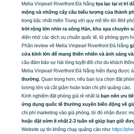
Melia Vinpearl Riverfront Đà Nẵng
tọa lạc tại vị t
mộng và những cây cầu biểu tượng của thành ph
trọng bậc nhất miền Trung với quy mô lên tới 864 ph
trời rộng lớn nhìn ra sông Hàn, khu spa chuyên s
diện nhờ các dịch vụ chuẩn quốc tế, từ phòng gym hi
Phần review về Melia Vinpearl Riverfront Đà Nẵng
gâ
cửa kính lớn để mang thiên nhiên và ánh sáng v
cầu đảm bảo sự hài lòng tuyệt đối cho du khách thông
Melia Vinpearl Riverfront Đà Nẵng hiện đang được 
thường.
Quan trọng hơn, nếu bạn lựa chọn đặt phòn
lượng lớn và cắt giảm hoàn toàn chi phí quảng cáo.
Kinh nghiệm đặt phòng giá rẻ nhất là
bạn nên ưu tiên
ứng dụng quốc tế thường xuyên biến động về giá
chi phí marketing vào giá phòng, từ đó nhận được mức
hoặc đặt sớm ít nhất 2-3 tuần sẽ giúp bạn giữ đư
Website uy tín không chạy quảng cáo như
https://ph