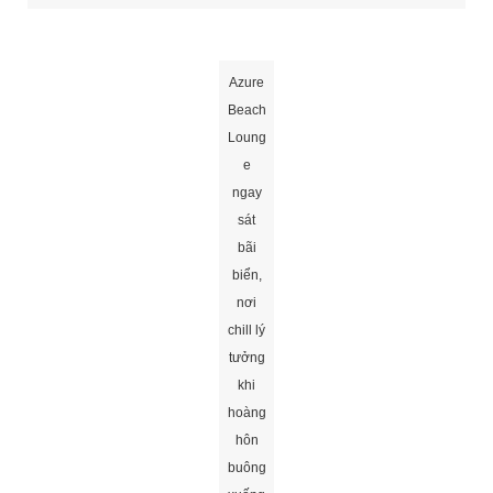
Azure Beach Lounge ngay sát bãi biển, nơi chill lý tưởng khi hoàng
hôn buông xuống
4.3. Resort có các tiện ích nào khác
cho sức khỏe và gia đình không?
Ngoài hồ bơi, Pullman Đà Nẵng còn có
The Nắng Spa