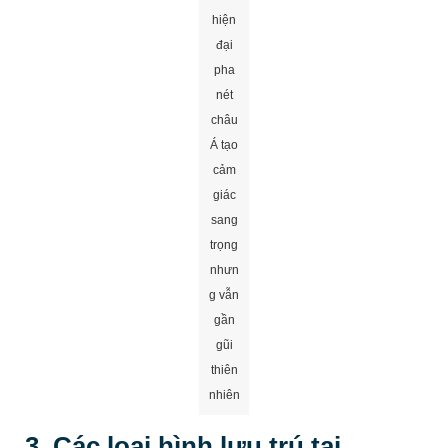
hiện
đại
pha
nét
châu
Á tạo
cảm
giác
sang
trọng
nhưn
g vẫn
gần
gũi
thiên
nhiên
3. Các loại hình lưu trú tại