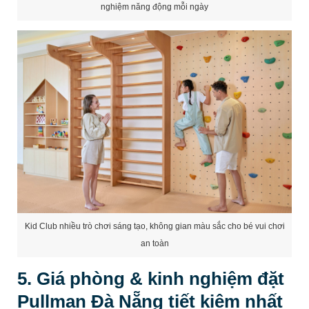
Kid Club nhiều trò chơi sáng tạo, không gian màu sắc cho bé vui chơi
an toàn
5. Giá phòng & kinh nghiệm đặt
Pullman Đà Nẵng tiết kiệm nhất
Giá phòng tại Pullman Đà Nẵng thuộc phân khúc 5 sao,
thường
dao động từ khoảng 4.000.000 VNĐ đến
15.000.000+ VNĐ/đêm
tùy hạng phòng/bungalow và
thời điểm. Để có giá tốt nhất, bạn nên
lên kế hoạch