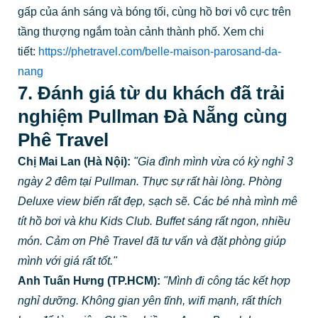
7. Đánh giá từ du khách đã trải
nghiệm Pullman Đà Nẵng cùng
Phê Travel
Chị Mai Lan (Hà Nội):
"Gia đình mình vừa có kỳ nghỉ 3
ngày 2 đêm tại Pullman. Thực sự rất hài lòng. Phòng
Deluxe view biển rất đẹp, sạch sẽ. Các bé nhà mình mê
tít hồ bơi và khu Kids Club. Buffet sáng rất ngon, nhiều
món. Cảm ơn Phê Travel đã tư vấn và đặt phòng giúp
mình với giá rất tốt."
Anh Tuấn Hưng (TP.HCM):
"Mình đi công tác kết hợp
nghỉ dưỡng. Không gian yên tĩnh, wifi mạnh, rất thích
hợp để làm việc. Chiều chiều ra Azure Beach Lounge
uống cocktail ngắm biển thì tuyệt vời. Nhân viên rất thân
thiện và chuyên nghiệp. Chắc chắn sẽ quay lại."
Chị Thu Thảo (Đà Nẵng):
"Mình đặt tiệc cưới tại
Pullman và rất ấn tượng với cách tổ chức chuyên