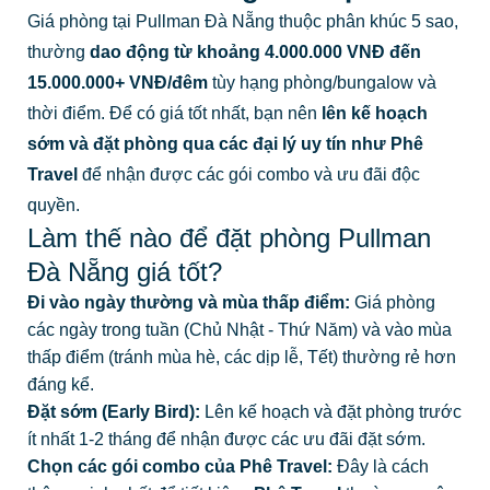
sớm và đặt phòng qua các đại lý uy tín như Phê
Travel
để nhận được các gói combo và ưu đãi độc
quyền.
Làm thế nào để đặt phòng Pullman
Đà Nẵng giá tốt?
Đi vào ngày thường và mùa thấp điểm:
Giá phòng
các ngày trong tuần (Chủ Nhật - Thứ Năm) và vào mùa
thấp điểm (tránh mùa hè, các dịp lễ, Tết) thường rẻ hơn
đáng kể.
Đặt sớm (Early Bird):
Lên kế hoạch và đặt phòng trước
ít nhất 1-2 tháng để nhận được các ưu đãi đặt sớm.
Chọn các gói combo của Phê Travel:
Đây là cách
thông minh nhất để tiết kiệm.
Phê Travel
thường xuyên
có các gói combo hấp dẫn kết hợp giữa đêm nghỉ tại
Pullman Đà Nẵng và vé máy bay, xe đưa đón, hoặc kết
hợp với tour tham quan Đà Nẵng - Hội An, giúp bạn có
một hành trình liền mạch và tiết kiệm chi phí.