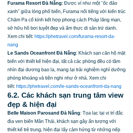
Xem chi tiết:
https://phetravel.com/furama-resort-da-
nang
Le Sands Oceanfront Đà Nẵng
: Khách sạn căn hộ mặt
biển với thiết kế hiện đại, tất cả các phòng đều có tầm
nhìn đại dương bao la, mang lại trải nghiệm nghỉ dưỡng
phóng khoáng và tiện nghi như ở nhà. Xem chi
tiết:
https://phetravel.com/le-sands-oceanfront-da-nang
6.2. Các khách sạn trung tâm view
đẹp & hiện đại
Belle Maison Parosand Đà Nẵng
: Tọa lạc tại vị trí đắc
địa ven biển Mân Thái, khách sạn gây ấn tượng với
thiết kế trẻ trung, hiện đại lấy cảm hứng từ những nếp
gấp của ánh sáng và bóng tối, cùng hồ bơi vô cực trên
tầng thượng ngắm toàn cảnh thành phố. Xem chi
tiết:
https://phetravel.com/belle-maison-parosand-da-
nang