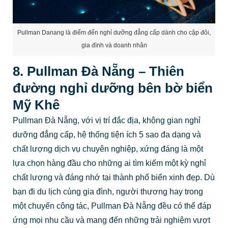
8. Pullman Đà Nẵng – Thiên
đường nghỉ dưỡng bên bờ biển
Mỹ Khê
Pullman Đà Nẵng, với vị trí đắc địa, không gian nghỉ
dưỡng đẳng cấp, hệ thống tiện ích 5 sao đa dạng và
chất lượng dịch vụ chuyên nghiệp, xứng đáng là một
lựa chọn hàng đầu cho những ai tìm kiếm một kỳ nghỉ
chất lượng và đáng nhớ tại thành phố biển xinh đẹp. Dù
bạn đi du lịch cùng gia đình, người thương hay trong
một chuyến công tác, Pullman Đà Nẵng đều có thể đáp
ứng mọi nhu cầu và mang đến những trải nghiệm vượt
trội.
Để hành trình khám phá Đà Nẵng và kỳ nghỉ tại Pullman
Đà Nẵng của bạn được trọn vẹn, thuận lợi và tối ưu chi
phí nhất, hãy để
Phê Travel
đồng hành cùng bạn. Với