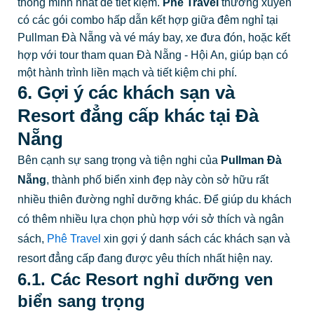
6. Gợi ý các khách sạn và
Resort đẳng cấp khác tại Đà
Nẵng
Bên cạnh sự sang trọng và tiện nghi của
Pullman Đà
Nẵng
, thành phố biển xinh đẹp này còn sở hữu rất
nhiều thiên đường nghỉ dưỡng khác. Để giúp du khách
có thêm nhiều lựa chọn phù hợp với sở thích và ngân
sách,
Phê Travel
xin gợi ý danh sách các khách sạn và
resort đẳng cấp đang được yêu thích nhất hiện nay.
6.1. Các Resort nghỉ dưỡng ven
biển sang trọng
Furama Resort Đà Nẵng
: Được ví như một "ốc đảo
xanh" giữa lòng phố biển, Furama nổi tiếng với kiến trúc
Chăm Pa cổ kính kết hợp phong cách Pháp lãng mạn,
sở hữu hồ bơi tuyệt đẹp và ẩm thực di sản trứ danh.