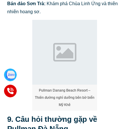
Pullman Danang Beach Resort –
Thiên đường nghỉ dưỡng bên bờ biển
Mỹ Khê
9. Câu hỏi thường gặp về
Pullman Đà Nẵng
Pullman
Đà Nẵng
nằm ở đâu?
Resort tọa lạc trên
đường Võ Nguyên Giáp, khuê Mỹ, Ngũ Hành Sơn, Đà
Nẵng, nằm ngay sát bãi biển Bắc Mỹ An.
Pullman Đà Nẵng là khu nghỉ dưỡng mấy sao?
Đây