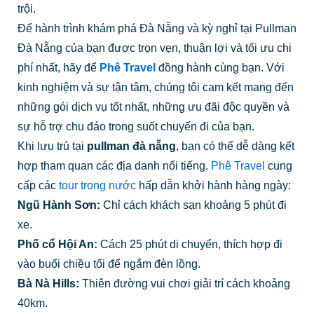
kinh nghiệm và sự tận tâm, chúng tôi cam kết mang đến
những gói dịch vụ tốt nhất, những ưu đãi độc quyền và
sự hỗ trợ chu đáo trong suốt chuyến đi của bạn.
Khi lưu trú tại
pullman đà nẵng
, bạn có thể dễ dàng kết
hợp tham quan các địa danh nổi tiếng.
Phê Travel
cung
cấp các
tour trong nước
hấp dẫn khởi hành hàng ngày:
Ngũ Hành Sơn:
Chỉ cách khách sạn khoảng 5 phút đi
xe.
Phố cổ Hội An:
Cách 25 phút di chuyển, thích hợp đi
vào buổi chiều tối để ngắm đèn lồng.
Bà Nà Hills:
Thiên đường vui chơi giải trí cách khoảng
40km.
Bán đảo Sơn Trà:
Khám phá Chùa Linh Ứng và thiên
nhiên hoang sơ.