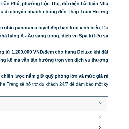
Trần Phú, phường Lộc Thọ, đối diện bãi biển Nha
oặc di chuyển nhanh chóng đến Tháp Trầm Hương
m nhìn panorama tuyệt đẹp bao trọn vịnh biển.
Du
nhà hàng Á - Âu sang trọng, dịch vụ Spa trị liệu và
g từ 1.200.000 VNĐ/đêm cho hạng Deluxe khi đặt
 đáng kể mà vẫn tận hưởng trọn vẹn dịch vụ thượng
ý chiến lược nắm giữ quỹ phòng lớn và mức giá rẻ
Nha Trang sẽ hỗ trợ du khách 24/7 để đảm bảo một kỳ