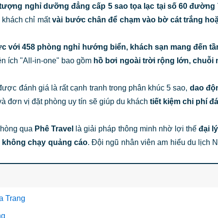
 tượng nghỉ dưỡng đẳng cấp 5 sao tọa lạc tại
số 60 đường 
du khách chỉ mất
vài bước chân để chạm vào bờ cát trắng h
vực với 458 phòng nghỉ hướng biển
, khách sạn mang đến tầ
iện ích "All-in-one" bao gồm
hồ bơi ngoài trời rộng lớn, chuỗi 
ợc đánh giá là rất cạnh tranh trong phân khúc 5 sao,
dao độn
và đơn vị đặt phòng uy tín sẽ giúp du khách
tiết kiệm chi phí
 phòng qua
Phê Travel
là giải pháp thông minh nhờ lợi thế
đại l
le không chạy quảng cáo
. Đội ngũ nhân viên am hiểu du lịch 
a Trang
ng