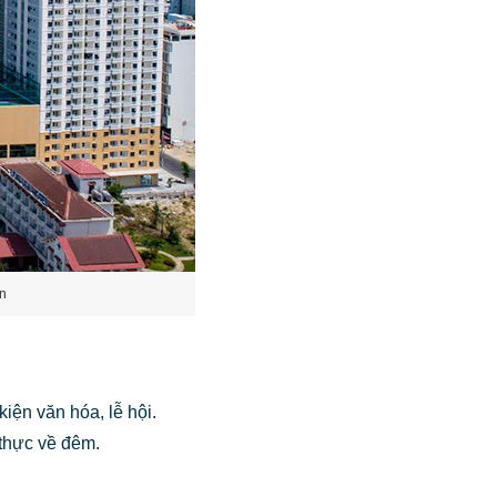
ển
iện văn hóa, lễ hội.
thực về đêm.