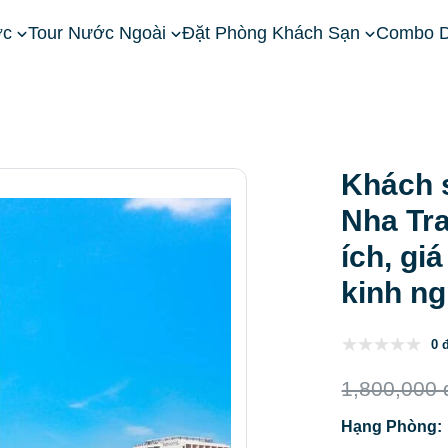
ớc
Tour Nước Ngoài
Đặt Phòng Khách Sạn
Combo D
ền Trung
Khách Sạn Nha Trang
Khách sạn Mường Thanh Luxury
Khách 
Nha Tran
ích, gi
kinh n
0 
1,800,000 
Hạng Phòng: