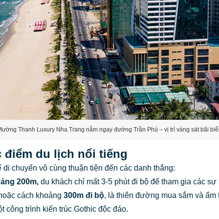
ường Thanh Luxury Nha Trang nằm ngay đường Trần Phú – vị trí vàng sát bãi bi
 điểm du lịch nổi tiếng
di chuyển vô cùng thuận tiện đến các danh thắng:
ảng 200m,
du khách chỉ mất 3-5 phút đi bộ để tham gia các sự k
hoặc cách khoảng
300m đi bộ
, là thiên đường mua sắm và ẩm 
ột công trình kiến trúc Gothic độc đáo.