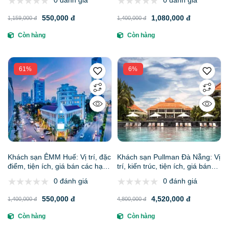
0 đánh giá
0 đánh giá
nước" độc bản
phòng
550,000 đ
1,080,000 đ
1,159,000 đ
1,400,000 đ
Còn hàng
Còn hàng
61%
6%
Khách sạn ÊMM Huế: Vị trí, đặc
Khách sạn Pullman Đà Nẵng: Vị
điểm, tiện ích, giá bán các hạng
trí, kiến trúc, tiện ích, giá bán
phòng & kinh nghiệm đặt phòng
các hạng phòng & kinh nghiệm
0 đánh giá
0 đánh giá
đặt phòng
550,000 đ
4,520,000 đ
1,400,000 đ
4,800,000 đ
Còn hàng
Còn hàng