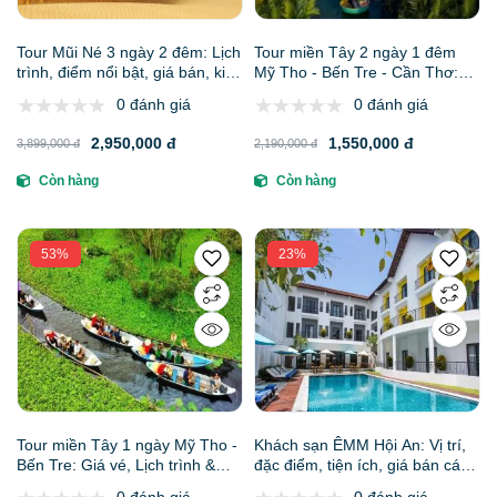
Tour Mũi Né 3 ngày 2 đêm: Lịch
Tour miền Tây 2 ngày 1 đêm
trình, điểm nổi bật, giá bán, kinh
Mỹ Tho - Bến Tre - Cần Thơ:
nghiệm, đơn vị uy tín giá rẻ
Giá vé, Lịch trình & Kinh nghiệm
0 đánh giá
0 đánh giá
khám phá "Thủ phủ Tây Đô"
2,950,000 đ
1,550,000 đ
3,899,000 đ
2,190,000 đ
Còn hàng
Còn hàng
53%
23%
Tour miền Tây 1 ngày Mỹ Tho -
Khách sạn ÊMM Hội An: Vị trí,
Bến Tre: Giá vé, Lịch trình &
đặc điểm, tiện ích, giá bán các
Trải nghiệm "Dấu ấn sông
hạng phòng & kinh nghiệm đặt