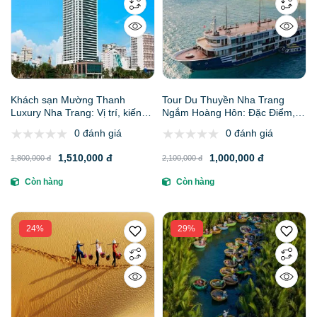
Khách sạn Mường Thanh
Tour Du Thuyền Nha Trang
Luxury Nha Trang: Vị trí, kiến
Ngắm Hoàng Hôn: Đặc Điểm,
trúc, tiện ích, giá bán các hạng
Lịch Trình, Báo Giá, Kinh
0 đánh giá
0 đánh giá
phòng & kinh nghiệm đặt phòng
Nghiệm Và Gợi Ý Đơn Vị Uy Tín
1,510,000 đ
1,000,000 đ
1,800,000 đ
2,100,000 đ
Còn hàng
Còn hàng
24%
29%