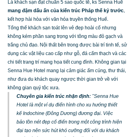
Là khách sạn đạt chuẩn 5 sao quốc tế, ks Senna Huế
mang đậm dấu ấn của kiến trúc Pháp thế kỷ trước
,
kết hợp hài hòa với văn hóa truyền thống Huế.
Tổng thể khách sạn toát lên vẻ đẹp hoài cổ nhưng
không kém phần sang trọng với tông màu đỏ gạch và
trắng chủ đạo. Nội thất bên trong được bài trí tinh tế, sử
dụng các vật liệu cao cấp như gỗ, đá cẩm thạch và các
chi tiết trang trí mang họa tiết cung đình. Không gian tại
Senna Hue Hotel mang lại cảm giác ấm cúng, thư thái,
như đưa du khách quay ngược thời gian trở về với
không gian quý tộc xưa.
Chuyên gia kiến trúc nhận định:
"Senna Hue
Hotel là một ví dụ điển hình cho xu hướng thiết
kế Indochine (Đông Dương) đương đại. Việc
bảo tồn nét đẹp cổ điển trong một công trình hiện
đại tạo nên sức hút khó cưỡng đối với du khách