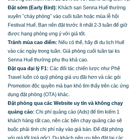
Đặt sớm (Early Bird):
Khách sạn Senna Huế thường
xuyên "cháy phòng" vào cuối tuần hoặc mùa lễ hội
Festival Huế. Bạn nên đặt trước ít nhất 2-3 tuần để giữ
được hạng phòng ưng ý với giá tốt.
Tránh mùa cao điểm:
Nếu có thể, hãy đi du lịch Huế
vào các ngày trong tuần. Giá phòng cuối tuần tại ks
Senna Huế thường phụ thu khá cao.
Đặt qua đại lý F1:
Các đối tác chiến lược như Phê
Travel luôn có quỹ phòng giá ưu đãi hơn và các gói
Promotion độc quyền mà bạn khó tìm thấy trên các ứng
dụng đặt phòng (OTA) khác.
Đặt phòng qua các Website uy tín và không chạy
quảng cáo:
Chi phí quảng cáo (Ads) để tìm kiếm 1
khách hàng rất cao, nên các bên chạy quảng cáo sẽ
buộc phải tính chi phí này vào giá bán. Để đặt phòng
với giá tốt (giá gốc), Du khách nên ưu tiên đặt tại các