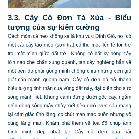
3.3. Cây Cô Đơn Tà Xùa - Biểu
tượng của sự kiên cường
Cách mỏm cá heo không xa là khu vực Đỉnh Gió, nơi có
một cái cây táo mèo (sơn tra) cổ thụ mọc lên lẻ loi, trơ
trọi một mình giữa đất trời. Không có bất kỳ bóng cây
lớn nào che chắn xung quanh, tán cây nghiêng hẳn về
một bên do phải gồng mình chống chịu những cơn gió
giật cấp mạnh quanh năm. Cây cô đơn đã trở thành
biểu tượng tinh thần của vùng đất này, đại diện cho sức
sống mãnh liệt. Khung cảnh đứng dưới gốc cây, ngắm
nhìn dòng sông mây chảy xiết bên dưới vực sâu mang
lại cảm giác tĩnh lặng, có chút man mác buồn nhưng vô
cùng lãng mạn. Khám phá thêm về tọa độ chụp ảnh
bình minh đẹp nhất tại Cây cô đơn qua bài