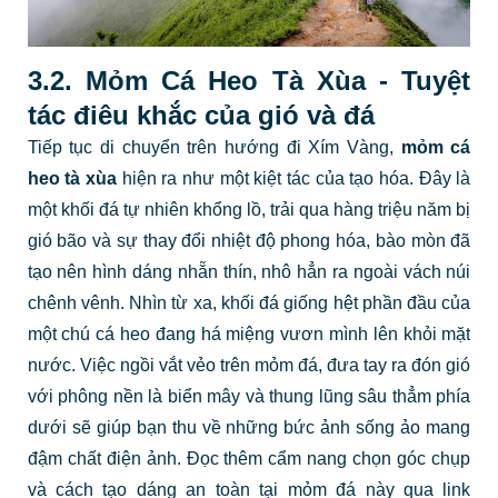
3.2. Mỏm Cá Heo Tà Xùa - Tuyệt
tác điêu khắc của gió và đá
Tiếp tục di chuyển trên hướng đi Xím Vàng,
mỏm cá
heo tà xùa
hiện ra như một kiệt tác của tạo hóa. Đây là
một khối đá tự nhiên khổng lồ, trải qua hàng triệu năm bị
gió bão và sự thay đổi nhiệt độ phong hóa, bào mòn đã
tạo nên hình dáng nhẵn thín, nhô hẳn ra ngoài vách núi
chênh vênh. Nhìn từ xa, khối đá giống hệt phần đầu của
một chú cá heo đang há miệng vươn mình lên khỏi mặt
nước. Việc ngồi vắt vẻo trên mỏm đá, đưa tay ra đón gió
với phông nền là biển mây và thung lũng sâu thẳm phía
dưới sẽ giúp bạn thu về những bức ảnh sống ảo mang
đậm chất điện ảnh. Đọc thêm cẩm nang chọn góc chụp
và cách tạo dáng an toàn tại mỏm đá này qua link