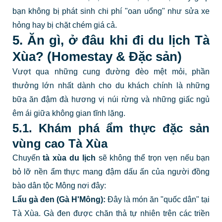
bạn không bị phát sinh chi phí "oan uổng" như sửa xe
hỏng hay bị chặt chém giá cả.
5. Ăn gì, ở đâu khi đi du lịch Tà
Xùa? (Homestay & Đặc sản)
Vượt qua những cung đường đèo mệt mỏi, phần
thưởng lớn nhất dành cho du khách chính là những
bữa ăn đậm đà hương vị núi rừng và những giấc ngủ
êm ái giữa không gian tĩnh lặng.
5.1. Khám phá ẩm thực đặc sản
vùng cao Tà Xùa
Chuyến
tà xùa du lịch
sẽ không thể trọn vẹn nếu bạn
bỏ lỡ nền ẩm thực mang đậm dấu ấn của người đồng
bào dân tộc Mông nơi đây:
Lẩu gà đen (Gà H'Mông):
Đây là món ăn "quốc dân" tại
Tà Xùa. Gà đen được chăn thả tự nhiên trên các triền