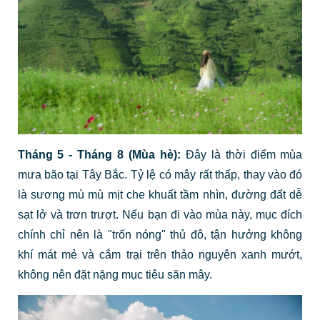
Tháng 5 - Tháng 8 (Mùa hè):
Đây là thời điểm mùa
mưa bão tại Tây Bắc. Tỷ lệ có mây rất thấp, thay vào đó
là sương mù mù mịt che khuất tầm nhìn, đường đất dễ
sạt lở và trơn trượt. Nếu bạn đi vào mùa này, mục đích
chính chỉ nên là "trốn nóng" thủ đô, tận hưởng không
khí mát mẻ và cắm trại trên thảo nguyên xanh mướt,
không nên đặt nặng mục tiêu săn mây.