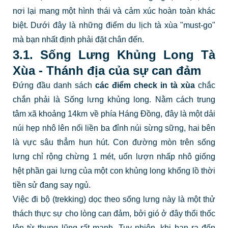
nơi lại mang một hình thái và cảm xúc hoàn toàn khác
biệt. Dưới đây là những điểm du lịch tà xùa "must-go"
mà bạn nhất định phải đặt chân đến.
3.1. Sống Lưng Khủng Long Tà
Xùa - Thánh địa của sự can đảm
Đứng đầu danh sách
các điểm check in tà xùa
chắc
chắn phải là Sống lưng khủng long. Nằm cách trung
tâm xã khoảng 14km về phía Háng Đồng, đây là một dải
núi hẹp nhô lên nối liền ba đỉnh núi sừng sững, hai bên
là vực sâu thẳm hun hút. Con đường mòn trên sống
lưng chỉ rộng chừng 1 mét, uốn lượn nhấp nhô giống
hệt phần gai lưng của một con khủng long khổng lồ thời
tiền sử đang say ngủ.
Việc đi bộ (trekking) dọc theo sống lưng này là một thử
thách thực sự cho lòng can đảm, bởi gió ở đây thổi thốc
lên từ thung lũng rất mạnh. Tuy nhiên, khi bạn ra đến