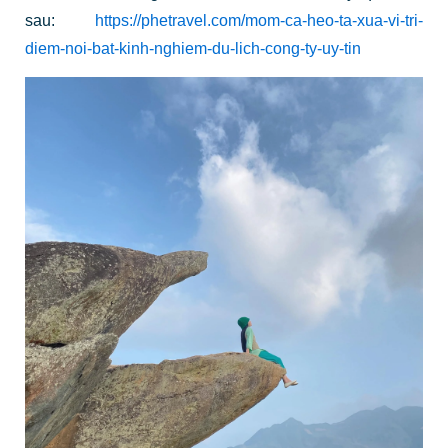
sau:
https://phetravel.com/mom-ca-heo-ta-xua-vi-tri-
diem-noi-bat-kinh-nghiem-du-lich-cong-ty-uy-tin