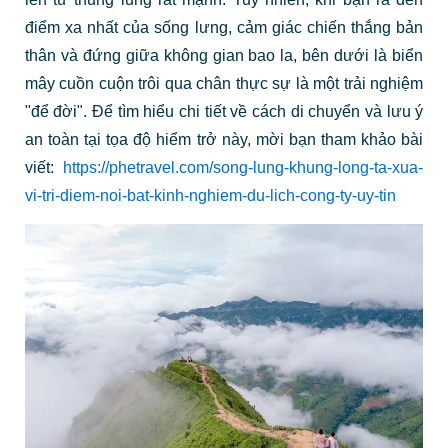
điểm xa nhất của sống lưng, cảm giác chiến thắng bản
thân và đứng giữa không gian bao la, bên dưới là biển
mây cuồn cuộn trôi qua chân thực sự là một trải nghiệm
"để đời". Để tìm hiểu chi tiết về cách di chuyển và lưu ý
an toàn tại tọa độ hiểm trở này, mời bạn tham khảo bài
viết:
https://phetravel.com/song-lung-khung-long-ta-xua-
vi-tri-diem-noi-bat-kinh-nghiem-du-lich-cong-ty-uy-tin