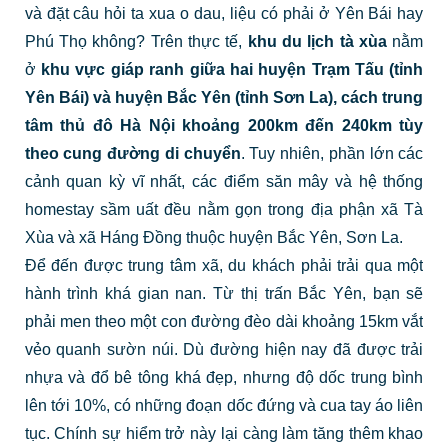
và đặt câu hỏi ta xua o dau, liệu có phải ở Yên Bái hay
Phú Thọ không? Trên thực tế,
khu du lịch tà xùa
nằm
ở
khu vực giáp ranh giữa hai huyện Trạm Tấu (tỉnh
Yên Bái) và huyện Bắc Yên (tỉnh Sơn La), cách trung
tâm thủ đô Hà Nội khoảng 200km đến 240km tùy
theo cung đường di chuyển
. Tuy nhiên, phần lớn các
cảnh quan kỳ vĩ nhất, các điểm săn mây và hệ thống
homestay sầm uất đều nằm gọn trong địa phận xã Tà
Xùa và xã Háng Đồng thuộc huyện Bắc Yên, Sơn La.
Để đến được trung tâm xã, du khách phải trải qua một
hành trình khá gian nan. Từ thị trấn Bắc Yên, bạn sẽ
phải men theo một con đường đèo dài khoảng 15km vắt
vẻo quanh sườn núi. Dù đường hiện nay đã được trải
nhựa và đổ bê tông khá đẹp, nhưng độ dốc trung bình
lên tới 10%, có những đoạn dốc đứng và cua tay áo liên
tục. Chính sự hiểm trở này lại càng làm tăng thêm khao