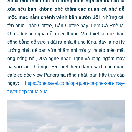
Sẽ là một thiếu sót lớn trong kinh nghiệm du lịch tà
xùa nếu bạn không ghé thăm các quán cà phê gỗ
mộc mạc nằm chênh vênh bên sườn đồi
. Những cái
tên như Thào Coffee, Bản Coffee hay Tiệm Cà Phê Mị
Ơi đã trở nên quá đỗi quen thuộc. Với thiết kế mở, ban
công bằng gỗ vươn dài ra phía thung lũng, đây là nơi lý
tưởng nhất để bạn vừa nhâm nhi một ly trà táo mèo mật
ong nóng hổi, vừa nghe nhạc Trịnh và lặng ngắm mây
ùa vào tận chỗ ngồi. Để biết thêm danh sách các quán
cafe có góc view Panorama rộng nhất, bạn hãy truy cập
ngay:
https://phetravel.com/top-quan-ca-phe-san-may-
tuyet-dep-tai-ta-xua