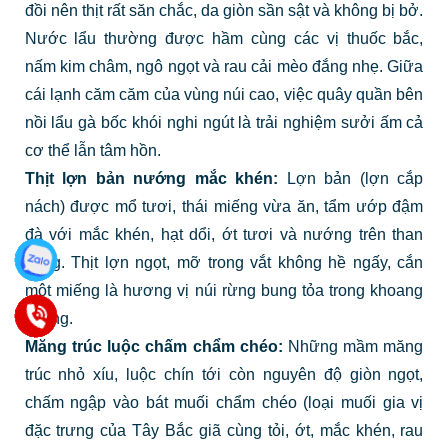
đồi nên thịt rất săn chắc, da giòn sần sật và không bị bở.
Nước lẩu thường được hầm cùng các vị thuốc bắc,
nấm kim châm, ngô ngọt và rau cải mèo đắng nhẹ. Giữa
cái lạnh căm căm của vùng núi cao, việc quây quần bên
nồi lẩu gà bốc khói nghi ngút là trải nghiệm sưởi ấm cả
cơ thể lẫn tâm hồn.
Thịt lợn bản nướng mắc khén:
Lợn bản (lợn cắp
nách) được mổ tươi, thái miếng vừa ăn, tẩm ướp đậm
đà với mắc khén, hạt dổi, ớt tươi và nướng trên than
hồng. Thịt lợn ngọt, mỡ trong vắt không hề ngấy, cắn
một miếng là hương vị núi rừng bung tỏa trong khoang
miệng.
Măng trúc luộc chấm chẩm chéo:
Những mầm măng
trúc nhỏ xíu, luộc chín tới còn nguyên độ giòn ngọt,
chấm ngập vào bát muối chẩm chéo (loại muối gia vị
đặc trưng của Tây Bắc giã cùng tỏi, ớt, mắc khén, rau