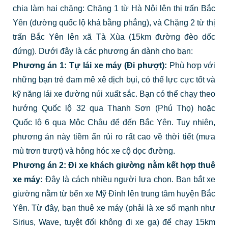
chia làm hai chặng: Chặng 1 từ Hà Nội lên thị trấn Bắc
Yên (đường quốc lộ khá bằng phẳng), và Chặng 2 từ thị
trấn Bắc Yên lên xã Tà Xùa (15km đường đèo dốc
đứng). Dưới đây là các phương án dành cho bạn:
Phương án 1: Tự lái xe máy (Đi phượt):
Phù hợp với
những bạn trẻ đam mê xê dịch bụi, có thể lực cực tốt và
kỹ năng lái xe đường núi xuất sắc. Bạn có thể chạy theo
hướng Quốc lộ 32 qua Thanh Sơn (Phú Thọ) hoặc
Quốc lộ 6 qua Mộc Châu để đến Bắc Yên. Tuy nhiên,
phương án này tiềm ẩn rủi ro rất cao về thời tiết (mưa
mù trơn trượt) và hỏng hóc xe cộ dọc đường.
Phương án 2: Đi xe khách giường nằm kết hợp thuê
xe máy:
Đây là cách nhiều người lựa chọn. Bạn bắt xe
giường nằm từ bến xe Mỹ Đình lên trung tâm huyện Bắc
Yên. Từ đây, bạn thuê xe máy (phải là xe số mạnh như
Sirius, Wave, tuyệt đối không đi xe ga) để chạy 15km