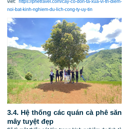
viết:
https://phetravel.com/cay-co-don-ta-xua-vi-tri-diem-
noi-bat-kinh-nghiem-du-lich-cong-ty-uy-tin
3.4. Hệ thống các quán cà phê săn
mây tuyệt đẹp