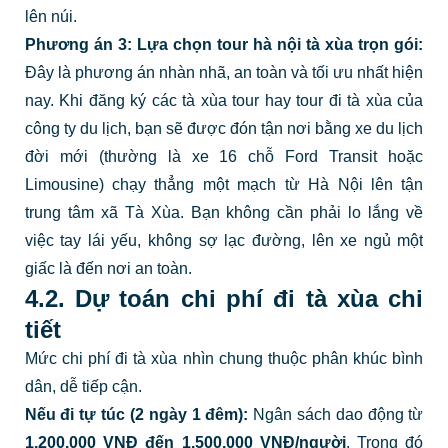
lên núi.
Phương án 3: Lựa chọn tour hà nội tà xùa trọn gói:
Đây là phương án nhàn nhã, an toàn và tối ưu nhất hiện
nay. Khi đăng ký các tà xùa tour hay tour đi tà xùa của
công ty du lịch, bạn sẽ được đón tận nơi bằng xe du lịch
đời mới (thường là xe 16 chỗ Ford Transit hoặc
Limousine) chạy thẳng một mạch từ Hà Nội lên tận
trung tâm xã Tà Xùa. Bạn không cần phải lo lắng về
việc tay lái yếu, không sợ lạc đường, lên xe ngủ một
giấc là đến nơi an toàn.
4.2. Dự toán chi phí đi tà xùa chi
tiết
Mức chi phí đi tà xùa nhìn chung thuộc phân khúc bình
dân, dễ tiếp cận.
Nếu đi tự túc (2 ngày 1 đêm):
Ngân sách dao động từ
1.200.000 VNĐ đến 1.500.000 VNĐ/người
. Trong đó