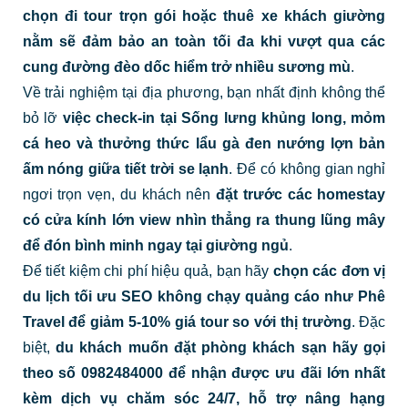
chọn đi tour trọn gói hoặc thuê xe khách giường
nằm sẽ đảm bảo an toàn tối đa khi vượt qua các
cung đường đèo dốc hiểm trở nhiều sương mù
.
Về trải nghiệm tại địa phương, bạn nhất định không thể
bỏ lỡ
việc check-in tại Sống lưng khủng long, mỏm
cá heo và thưởng thức lẩu gà đen nướng lợn bản
ấm nóng giữa tiết trời se lạnh
. Để có không gian nghỉ
ngơi trọn vẹn, du khách nên
đặt trước các homestay
có cửa kính lớn view nhìn thẳng ra thung lũng mây
để đón bình minh ngay tại giường ngủ
.
Để tiết kiệm chi phí hiệu quả, bạn hãy
chọn các đơn vị
du lịch tối ưu SEO không chạy quảng cáo như Phê
Travel để giảm 5-10% giá tour so với thị trường
. Đặc
biệt,
du khách muốn đặt phòng khách sạn hãy gọi
theo số 0982484000 để nhận được ưu đãi lớn nhất
kèm dịch vụ chăm sóc 24/7, hỗ trợ nâng hạng