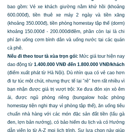
bao gồm: Vé xe khách giường nằm khứ hồi (khoảng
600.000đ), tiền thuê xe máy 2 ngày và tiền xăng
(khoảng 350.000đ), tiền phòng homestay tập thể (dorm)
khoảng 150.000đ - 200.000đ/đêm, phần còn lại là chi
phí ăn uống cơm bình dân và uống nước tại các quán
cà phê.
Nếu đi theo tour tà xùa trọn gói:
Mức giá tour hiện nay
dao động từ
1.400.000 VNĐ đến 1.800.000 VNĐ/khách
(điểm xuất phát từ Hà Nội). Dù nhìn qua có vẻ cao hơn
đi tự túc một chút, nhưng thực tế lại "rẻ" hơn rất nhiều vì
bạn nhận được giá trị vượt trội: Xe đưa đón xịn xò êm
ái, được ngủ phòng riêng (bungalow hoặc phòng
homestay tiện nghi thay vì phòng tập thể), ăn uống tiêu
chuẩn nhà hàng với các món đặc sản đắt tiền (lẩu gà
đen, lợn bản nướng), có bảo hiểm du lịch và có Hướng
dẫn viên lo từ A-Z mọi lịch trình. Sự lựa chọn này giúp