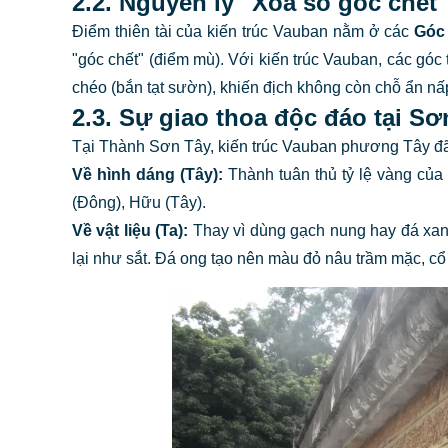
2.2. Nguyên lý "Xóa sổ góc chết"
Điểm thiên tài của kiến trúc Vauban nằm ở các
Góc 
"góc chết" (điểm mù). Với kiến trúc Vauban, các góc 
chéo (bắn tạt sườn), khiến địch không còn chỗ ẩn nấ
2.3. Sự giao thoa độc đáo tại Sơ
Tại Thành Sơn Tây, kiến trúc Vauban phương Tây đã c
Về hình dáng (Tây):
Thành tuân thủ tỷ lệ vàng của 
(Đông), Hữu (Tây).
Về vật liệu (Ta):
Thay vì dùng gạch nung hay đá xanh,
lại như sắt. Đá ong tạo nên màu đỏ nâu trầm mặc, cổ k