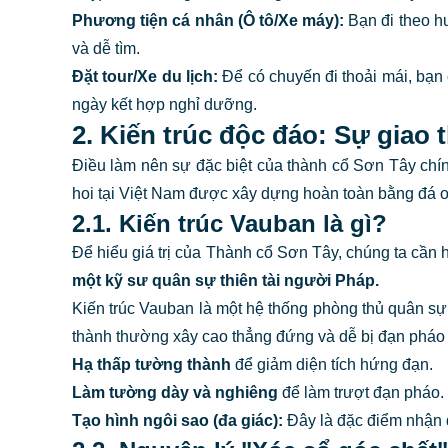
Phương tiện cá nhân (Ô tô/Xe máy):
Bạn đi theo hư
và dễ tìm.
Đặt tour/Xe du lịch:
Để có chuyến đi thoải mái, bạn 
ngày kết hợp nghỉ dưỡng.
2. Kiến trúc độc đáo: Sự giao
Điều làm nên sự đặc biệt của thành cổ Sơn Tây ch
hoi tại Việt Nam được xây dựng hoàn toàn bằng đá ong
2.1. Kiến trúc Vauban là gì?
Để hiểu giá trị của Thành cổ Sơn Tây, chúng ta cần 
một kỹ sư quân sự thiên tài người Pháp.
Kiến trúc Vauban là một hệ thống phòng thủ quân sự 
thành thường xây cao thẳng đứng và dễ bị đạn pháo 
Hạ thấp tường thành
để giảm diện tích hứng đạn.
Làm tường dày và nghiêng
để làm trượt đạn pháo.
Tạo hình ngôi sao (đa giác):
Đây là đặc điểm nhận d