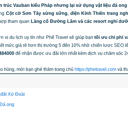
n trúc Vauban kiểu Pháp nhưng lại sử dụng vật liệu đá ong
ỡng
Cột cờ Sơn Tây sừng sững, điện Kính Thiên trang ng
t hợp tham quan
Làng cổ Đường Lâm và các resort nghỉ dưỡ
n vị du lịch uy tín như Phê Travel sẽ giúp bạn
tối ưu chi phí 
m kết mức giá rẻ hơn thị trường 5 đến 10% nhờ chiến lược SEO l
484000
để nhận được ưu đãi lớn nhất kèm dịch vụ chăm sóc 2
hào hùng, mời bạn ghé thăm trang chủ
https://phetravel.com
và th
 đất Xứ Đoài
 Đá ong