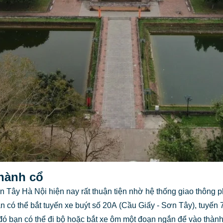
hành cổ
 Tây Hà Nội hiện nay rất thuận tiện nhờ hệ thống giao thông ph
ạn có thể bắt tuyến xe buýt số 20A (Cầu Giấy - Sơn Tây), tuyến
đó bạn có thể đi bộ hoặc bắt xe ôm một đoạn ngắn để vào thành