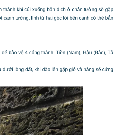
ên thành khi cúi xuống bắn địch ở chân tường sẽ gặp
t cạnh tường, lính từ hai góc lồi bên cạnh có thể bắn
a để bảo vệ 4 cổng thành: Tiền (Nam), Hậu (Bắc), Tả
u dưới lòng đất, khi đào lên gặp gió và nắng sẽ cứng