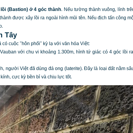
lồi (Bastion)
ở 4 góc thành
. Nếu tường thành vuông, lính tr
thành được xây lồi ra ngoài hình mũi tên. Nếu địch tấn công mộ
p.
n Tây
ó cuộc "hôn phối" kỳ lạ với văn hóa Việt:
Vauban với chu vi khoảng 1.300m, hình tứ giác có 4 góc lồi r
 người Việt đã dùng đá ong (laterite). Đây là loại đất nằm sâ
ính, cực kỳ bền bỉ và chịu lực tốt.