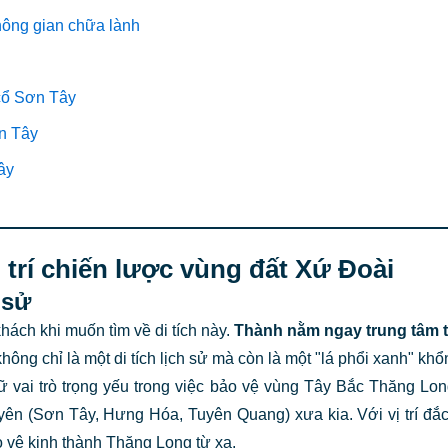
không gian chữa lành
cổ Sơn Tây
n Tây
ây
 trí chiến lược vùng đất Xứ Đoài
 sử
hách khi muốn tìm về di tích này.
Thành nằm ngay trung tâm th
không chỉ là một di tích lịch sử mà còn là một "lá phổi xanh" khổ
ữ vai trò trọng yếu trong việc bảo vệ vùng Tây Bắc Thăng L
yên (Sơn Tây, Hưng Hóa, Tuyên Quang) xưa kia. Với vị trí đắc
 vệ kinh thành Thăng Long từ xa.