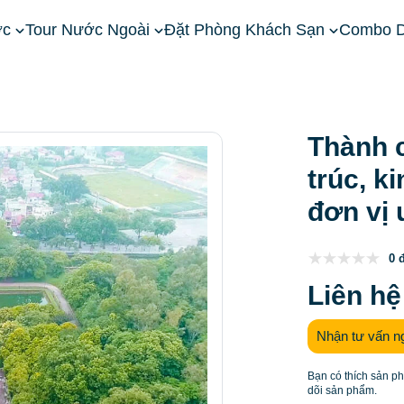
ớc
Tour Nước Ngoài
Đặt Phòng Khách Sạn
Combo D
ền Bắc
Khu nghỉ dưỡng gần Hà Nội
Thành cổ Sơn Tây: Vị trí
Thành c
trúc, k
đơn vị 
0 
Liên hệ
Nhận tư vấn n
Bạn có thích sản p
dõi sản phẩm.