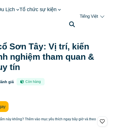
u Lịch
Tổ chức sự kiện
Tiếng Việt
, kiến trúc, kinh nghiệm tham quan & đơn vị uy tín
ổ Sơn Tây: Vị trí, kiến
inh nghiệm tham quan &
uy tín
đánh giá
Còn hàng
gay
hẩm này không? Thêm vào mục yêu thích ngay bây giờ và theo