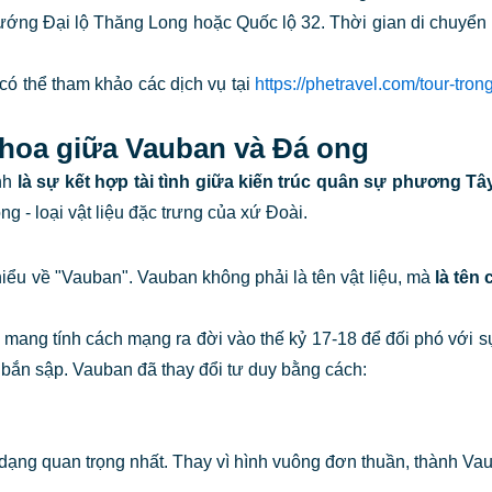
ớng Đại lộ Thăng Long hoặc Quốc lộ 32. Thời gian di chuyển k
có thể tham khảo các dịch vụ tại
https://phetravel.com/tour-tro
 thoa giữa Vauban và Đá ong
ính
là sự kết hợp tài tình giữa kiến trúc quân sự phương Tây
 - loại vật liệu đặc trưng của xứ Đoài.
hiểu về "Vauban". Vauban không phải là tên vật liệu, mà
là tên
mang tính cách mạng ra đời vào thế kỷ 17-18 để đối phó với sự
bắn sập. Vauban đã thay đổi tư duy bằng cách:
ạng quan trọng nhất. Thay vì hình vuông đơn thuần, thành Vaub