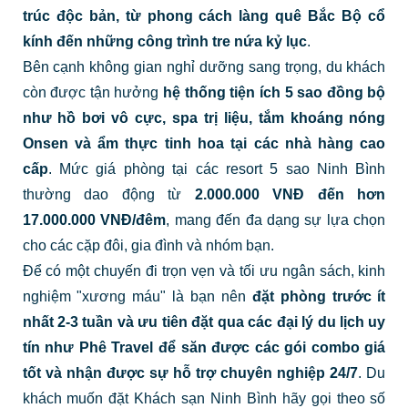
trúc độc bản, từ phong cách làng quê Bắc Bộ cổ
kính đến những công trình tre nứa kỷ lục
.
Bên cạnh không gian nghỉ dưỡng sang trọng, du khách
còn được tận hưởng
hệ thống tiện ích 5 sao đồng bộ
như hồ bơi vô cực, spa trị liệu, tắm khoáng nóng
Onsen và ẩm thực tinh hoa tại các nhà hàng cao
cấp
. Mức giá phòng tại các resort 5 sao Ninh Bình
thường dao động từ
2.000.000 VNĐ đến hơn
17.000.000 VNĐ/đêm
, mang đến đa dạng sự lựa chọn
cho các cặp đôi, gia đình và nhóm bạn.
Để có một chuyến đi trọn vẹn và tối ưu ngân sách, kinh
nghiệm "xương máu" là bạn nên
đặt phòng trước ít
nhất 2-3 tuần và ưu tiên đặt qua các đại lý du lịch uy
tín như Phê Travel để săn được các gói combo giá
tốt và nhận được sự hỗ trợ chuyên nghiệp 24/7
. Du
khách muốn đặt Khách sạn Ninh Bình hãy gọi theo số