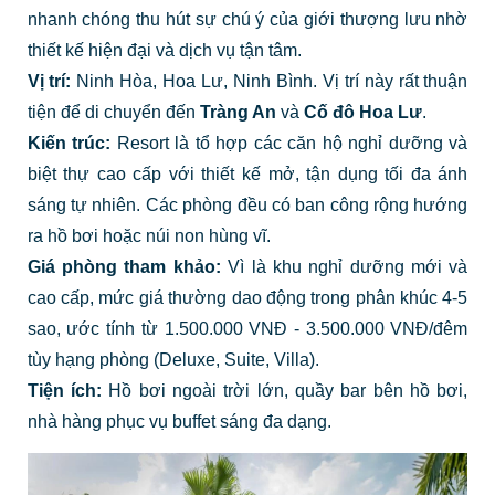
nhanh chóng thu hút sự chú ý của giới thượng lưu nhờ
thiết kế hiện đại và dịch vụ tận tâm.
Vị trí:
Ninh Hòa, Hoa Lư, Ninh Bình. Vị trí này rất thuận
tiện để di chuyển đến
Tràng An
và
Cố đô Hoa Lư
.
Kiến trúc:
Resort là tổ hợp các căn hộ nghỉ dưỡng và
biệt thự cao cấp với thiết kế mở, tận dụng tối đa ánh
sáng tự nhiên. Các phòng đều có ban công rộng hướng
ra hồ bơi hoặc núi non hùng vĩ.
Giá phòng tham khảo:
Vì là khu nghỉ dưỡng mới và
cao cấp, mức giá thường dao động trong phân khúc 4-5
sao, ước tính từ 1.500.000 VNĐ - 3.500.000 VNĐ/đêm
tùy hạng phòng (Deluxe, Suite, Villa).
Tiện ích:
Hồ bơi ngoài trời lớn, quầy bar bên hồ bơi,
nhà hàng phục vụ buffet sáng đa dạng.