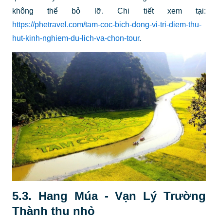
không thể bỏ lỡ. Chi tiết xem tại:
https://phetravel.com/tam-coc-bich-dong-vi-tri-diem-thu-
hut-kinh-nghiem-du-lich-va-chon-tour
.
5.3. Hang Múa - Vạn Lý Trường
Thành thu nhỏ