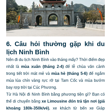
6. Câu hỏi thường gặp khi du
lịch Ninh Bình
Nên đi du lịch Ninh Bình vào tháng mấy? Thời điểm đẹp
nhất là
mùa xuân (tháng 2-4)
để lễ chùa vãn cảnh
trong tiết trời mát mẻ và
mùa hè (tháng 5-6)
để ngắm
mùa lúa chín vàng rực rỡ tại Tam Cốc và mùa bướm
bay rợp trời tại Cúc Phương.
Từ Hà Nội đi Ninh Bình bằng phương tiện gì? Bạn có
thể di chuyển bằng
xe Limousine đón trả tận nơi (giá
khoảng 180k-350k/vé)
, xe khách từ bến xe Giáp