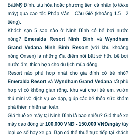
Bát/Mỹ Đình, tàu hỏa hoặc phương tiện cá nhân (ô tô/xe
máy) qua cao tốc Pháp Vân - Cầu Giẽ (khoảng 1.5 - 2
tiếng).
Khách sạn 5 sao nào ở Ninh Bình có bể bơi nước
nóng?
Emeralda Resort Ninh Binh
và
Wyndham
Grand Vedana Ninh Binh Resort
(với khu khoáng
nóng Onsen) là những địa điểm nổi bật sở hữu bể bơi
nước ấm, thích hợp cho du lịch mùa đông.
Resort nào phù hợp nhất cho gia đình có trẻ nhỏ?
Emeralda Resort
và
Wyndham Grand Vedana
rất phù
hợp vì có không gian rộng, khu vui chơi trẻ em, vườn
thú mini và dịch vụ xe đạp, giúp các bé thỏa sức khám
phá thiên nhiên an toàn.
Giá thuê xe máy tại Ninh Bình là bao nhiêu? Giá thuê xe
máy dao động từ
100.000 VNĐ - 150.000 VNĐ/ngày
tùy
loại xe số hay xe ga. Bạn có thể thuê trực tiếp tại khách