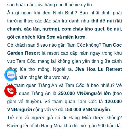
sạn hoặc các cửa hàng cho thuê xe uy tín.
Ăn gì ngon khi đến Ninh Bình? Bạn nhất định phải
thưởng thức các đặc sản trứ danh như
thịt dê núi (tái
chanh, xào lăn, nướng), cơm cháy kho quẹt, ốc núi,
gỏi cá nhệch Kim Sơn và miến lươn
.
Có khách sạn 5 sao nào gần Tam Cốc không?
Tam Coc
Garden Resort
là resort cao cấp nằm ngay trong khu
vực Tam Cốc, mang lại không gian yên tĩnh giữa cánh
đồng lúa thơ mộng. Ngoài ra,
Jiva Hoa Lu Retreat
cũng nằm rất gần khu vực này.
Vé tham quan Tràng An và Tam Cốc là bao nhiêu? Vé
tham quan Tràng An là
250.000 VNĐ/người lớn
(bao
gồm vé thuyền). Vé tham quan Tam Cốc là
120.000
VNĐ/người
cộng với vé đò
150.000 VNĐ/chuyến
.
Trẻ em và người già có đi Hang Múa được không?
Đường lên đỉnh Hang Múa khá dốc với gần 500 bậc đá.