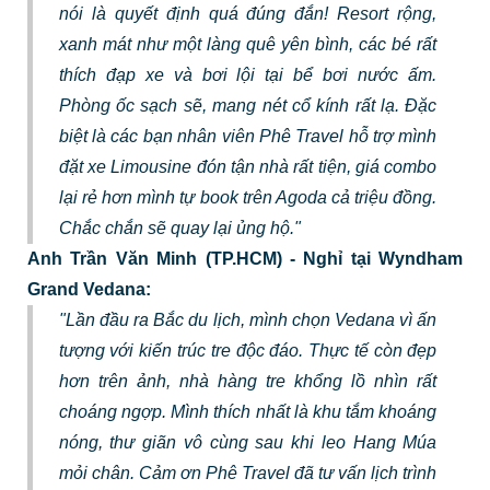
nói là quyết định quá đúng đắn! Resort rộng,
xanh mát như một làng quê yên bình, các bé rất
thích đạp xe và bơi lội tại bể bơi nước ấm.
Phòng ốc sạch sẽ, mang nét cổ kính rất lạ. Đặc
biệt là các bạn nhân viên Phê Travel hỗ trợ mình
đặt xe Limousine đón tận nhà rất tiện, giá combo
lại rẻ hơn mình tự book trên Agoda cả triệu đồng.
Chắc chắn sẽ quay lại ủng hộ."
Anh Trần Văn Minh (TP.HCM) - Nghỉ tại Wyndham
Grand Vedana:
"Lần đầu ra Bắc du lịch, mình chọn Vedana vì ấn
tượng với kiến trúc tre độc đáo. Thực tế còn đẹp
hơn trên ảnh, nhà hàng tre khổng lồ nhìn rất
choáng ngợp. Mình thích nhất là khu tắm khoáng
nóng, thư giãn vô cùng sau khi leo Hang Múa
mỏi chân. Cảm ơn Phê Travel đã tư vấn lịch trình