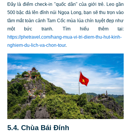
Đây là điểm check-in "quốc dân" của giới trẻ. Leo gần
500 bậc đá lên đỉnh núi Ngọa Long, bạn sẽ thu trọn vào
tầm mắt toàn cảnh Tam Cốc mùa lúa chín tuyệt đẹp như
một bức tranh. Tìm hiểu thêm tại:
https://phetravel.com/hang-mua-vi-tri-diem-thu-hut-kinh-
nghiem-du-lich-va-chon-tour
.
5.4. Chùa Bái Đính