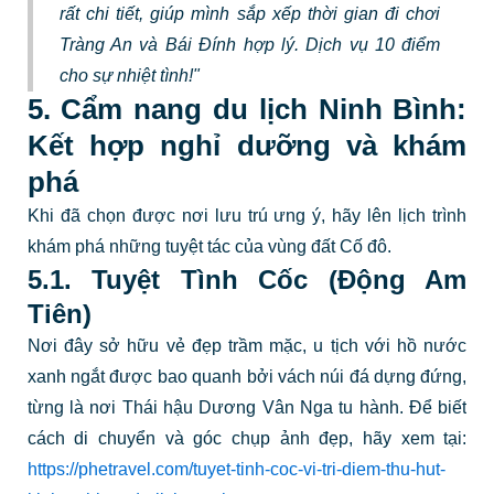
rất chi tiết, giúp mình sắp xếp thời gian đi chơi
Tràng An và Bái Đính hợp lý. Dịch vụ 10 điểm
cho sự nhiệt tình!"
5. Cẩm nang du lịch Ninh Bình:
Kết hợp nghỉ dưỡng và khám
phá
Khi đã chọn được nơi lưu trú ưng ý, hãy lên lịch trình
khám phá những tuyệt tác của vùng đất Cố đô.
5.1. Tuyệt Tình Cốc (Động Am
Tiên)
Nơi đây sở hữu vẻ đẹp trầm mặc, u tịch với hồ nước
xanh ngắt được bao quanh bởi vách núi đá dựng đứng,
từng là nơi Thái hậu Dương Vân Nga tu hành. Để biết
cách di chuyển và góc chụp ảnh đẹp, hãy xem tại:
https://phetravel.com/tuyet-tinh-coc-vi-tri-diem-thu-hut-