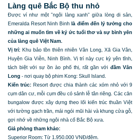
Làng quê Bắc Bộ thu nhỏ
Được ví như một "ngôi làng xanh" giữa lòng di sản,
Emeralda Resort Ninh Binh
là điểm đến lý tưởng cho
những ai muốn tìm về ký ức tuổi thơ và sự bình yên
của làng quê Việt Nam.
Vị trí:
Khu bảo tồn thiên nhiên Vân Long, Xã Gia Vân,
Huyện Gia Viễn, Ninh Bình. Vị trí này cực kỳ yên tĩnh,
tách biệt với sự ồn ào phố thị, rất gần với
đầm Vân
Long
- nơi quay bộ phim Kong: Skull Island.
Kiến trúc:
Resort được chia thành các xóm nhỏ với 9
cụm dân cư, mỗi cụm đều có sảnh lễ tân riêng. Các căn
bungalow được xây dựng theo lối kiến trúc thuần Việt
với tường gạch trần, mái ngói mũi hài và khung cửa gỗ,
gợi nhớ về những ngôi nhà cổ Bắc Bộ xưa.
Giá phòng tham khảo:
Superior Room: Từ 1.950.000 VNĐ/đêm.