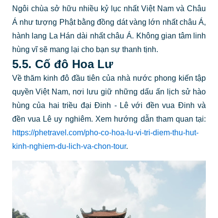
Ngôi chùa sở hữu nhiều kỷ lục nhất Việt Nam và Châu
Á như tượng Phật bằng đồng dát vàng lớn nhất châu Á,
hành lang La Hán dài nhất châu Á. Không gian tâm linh
hùng vĩ sẽ mang lại cho bạn sự thanh tịnh.
5.5. Cố đô Hoa Lư
Về thăm kinh đô đầu tiên của nhà nước phong kiến tập
quyền Việt Nam, nơi lưu giữ những dấu ấn lịch sử hào
hùng của hai triều đại Đinh - Lê với đền vua Đinh và
đền vua Lê uy nghiêm. Xem hướng dẫn tham quan tại:
https://phetravel.com/pho-co-hoa-lu-vi-tri-diem-thu-hut-
kinh-nghiem-du-lich-va-chon-tour
.