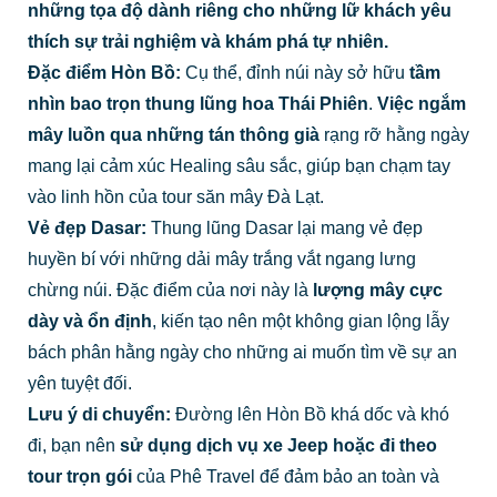
những tọa độ dành riêng cho những lữ khách yêu
thích sự trải nghiệm và khám phá tự nhiên.
Đặc điểm Hòn Bồ:
Cụ thể, đỉnh núi này sở hữu
tầm
nhìn bao trọn thung lũng hoa Thái Phiên
.
Việc
ngắm
mây luồn qua những tán thông già
rạng rỡ hằng ngày
mang lại cảm xúc Healing sâu sắc, giúp bạn chạm tay
vào linh hồn của tour săn mây Đà Lạt.
Vẻ đẹp Dasar:
Thung lũng Dasar lại mang vẻ đẹp
huyền bí với những dải mây trắng vắt ngang lưng
chừng núi. Đặc điểm của nơi này là
lượng mây cực
dày và ổn định
, kiến tạo nên một không gian lộng lẫy
bách phân hằng ngày cho những ai muốn tìm về sự an
yên tuyệt đối.
Lưu ý di chuyển:
Đường lên Hòn Bồ khá dốc và khó
đi, bạn nên
sử dụng dịch vụ xe Jeep hoặc đi theo
tour trọn gói
của Phê Travel để đảm bảo an toàn và