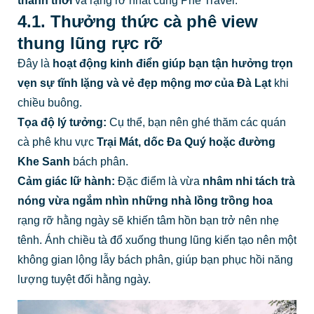
thảnh thơi
và rạng rỡ nhất cùng Phê Travel.
4.1. Thưởng thức cà phê view
thung lũng rực rỡ
Đây là
hoạt động kinh điển giúp bạn tận hưởng trọn
vẹn sự tĩnh lặng và vẻ đẹp mộng mơ của Đà Lạt
khi
chiều buông.
Tọa độ lý tưởng:
Cụ thể, bạn nên ghé thăm các quán
cà phê khu vực
Trại Mát, dốc Đa Quý hoặc đường
Khe Sanh
bách phân.
Cảm giác lữ hành:
Đặc điểm là vừa
nhâm nhi tách trà
nóng vừa ngắm nhìn những nhà lồng trồng hoa
rạng rỡ hằng ngày sẽ khiến tâm hồn bạn trở nên nhẹ
tênh. Ánh chiều tà đổ xuống thung lũng kiến tạo nên một
không gian lộng lẫy bách phân, giúp bạn phục hồi năng
lượng tuyệt đối hằng ngày.