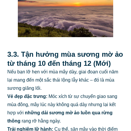
3.3. Tận hưởng mùa sương mờ ảo
từ tháng 10 đến tháng 12 (Mới)
Nếu bạn lỡ hẹn với mùa mây dày, giai đoạn cuối năm
lại mang đến một sắc thái lộng lẫy khác – đó là mùa
sương giăng lối.
Vẻ đẹp đặc trưng:
Móc xích từ sự chuyển giao sang
mùa đông, mây lúc này không quá dày nhưng lại kết
hợp với
những dải sương mờ ảo luồn qua rừng
thông
rạng rỡ hằng ngày.
Trải nghiệm lữ hành:
Cụ thể, săn mây vào thời điểm