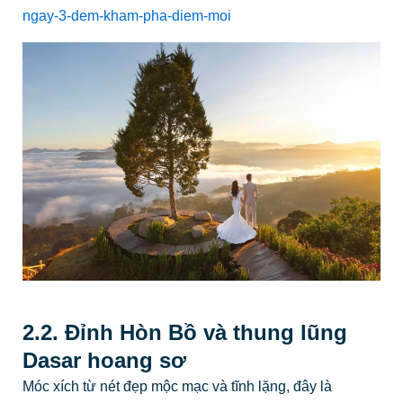
ngay-3-dem-kham-pha-diem-moi
2.2. Đỉnh Hòn Bồ và thung lũng
Dasar hoang sơ
Móc xích từ nét đẹp mộc mạc và tĩnh lặng, đây là