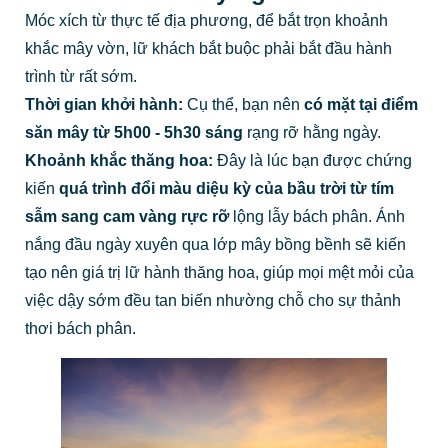
Móc xích từ thực tế địa phương, để bắt trọn khoảnh
khắc mây vờn, lữ khách bắt buộc phải bắt đầu hành
trình từ rất sớm.
Thời gian khởi hành:
Cụ thể, bạn nên
có mặt tại điểm
săn mây từ 5h00 - 5h30 sáng
rạng rỡ hằng ngày.
Khoảnh khắc thăng hoa:
Đây là lúc bạn được chứng
kiến
quá trình đổi màu diệu kỳ của bầu trời từ tím
sẫm sang cam vàng rực rỡ
lộng lẫy bách phân. Ánh
nắng đầu ngày xuyên qua lớp mây bồng bềnh sẽ kiến
tạo nên giá trị lữ hành thăng hoa, giúp mọi mệt mỏi của
việc dậy sớm đều tan biến nhường chỗ cho sự thảnh
thơi bách phân.