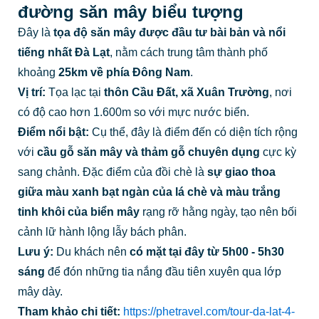
đường săn mây biểu tượng
Đây là
tọa độ săn mây được đầu tư bài bản và nổi
tiếng nhất Đà Lạt
, nằm cách trung tâm thành phố
khoảng
25km về phía Đông Nam
.
Vị trí:
Tọa lạc tại
thôn Cầu Đất, xã Xuân Trường
, nơi
có độ cao hơn 1.600m so với mực nước biển.
Điểm nổi bật:
Cụ thể, đây là điểm đến có diện tích rộng
với
cầu gỗ săn mây và thảm gỗ chuyên dụng
cực kỳ
sang chảnh. Đặc điểm của đồi chè là
sự giao thoa
giữa màu xanh bạt ngàn của lá chè và màu trắng
tinh khôi của biển mây
rạng rỡ hằng ngày, tạo nên bối
cảnh lữ hành lộng lẫy bách phân.
Lưu ý:
Du khách nên
có mặt tại đây từ 5h00 - 5h30
sáng
để đón những tia nắng đầu tiên xuyên qua lớp
mây dày.
Tham khảo chi tiết:
https://phetravel.com/tour-da-lat-4-