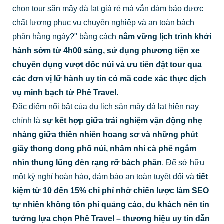
chọn tour săn mây đà lạt giá rẻ mà vẫn đảm bảo được
chất lượng phục vụ chuyên nghiệp và an toàn bách
phân hằng ngày?" bằng cách
nắm vững lịch trình khởi
hành sớm từ 4h00 sáng, sử dụng phương tiện xe
chuyên dụng vượt dốc núi và ưu tiên đặt tour qua
các đơn vị lữ hành uy tín có mã code xác thực dịch
vụ minh bạch từ Phê Travel
.
Đặc điểm nổi bật của du lịch săn mây đà lạt hiện nay
chính là
sự kết hợp giữa trải nghiệm vận động nhẹ
nhàng giữa thiên nhiên hoang sơ và những phút
giây thong dong phố núi, nhâm nhi cà phê ngắm
nhìn thung lũng đèn rạng rỡ bách phân
. Để sở hữu
một kỳ nghỉ hoàn hảo, đảm bảo an toàn tuyệt đối và
tiết
kiệm từ 10 đến 15% chi phí nhờ chiến lược làm SEO
tự nhiên không tốn phí quảng cáo, du khách nên tin
tưởng lựa chọn Phê Travel – thương hiệu uy tín dẫn