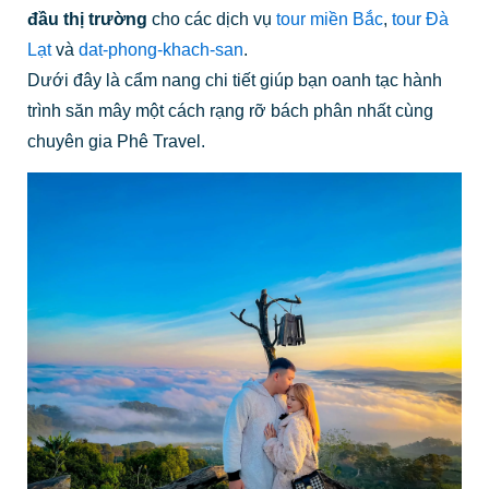
đầu thị trường
cho các dịch vụ
tour miền Bắc
,
tour Đà
Lạt
và
dat-phong-khach-san
.
Dưới đây là cẩm nang chi tiết giúp bạn oanh tạc hành
trình săn mây một cách rạng rỡ bách phân nhất cùng
chuyên gia Phê Travel.