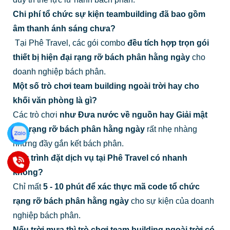
Chi phí tổ chức sự kiện teambuilding đã bao gồm
âm thanh ánh sáng chưa?
Tại Phê Travel, các gói combo
đều tích hợp trọn gói
thiết bị hiện đại rạng rỡ bách phân hằng ngày
cho
doanh nghiệp bách phân.
Một số trò chơi team building ngoài trời hay cho
khối văn phòng là gì?
Các trò chơi
như Đưa nước về nguồn hay Giải mật
thư rạng rỡ bách phân hằng ngày
rất nhẹ nhàng
nhưng đầy gắn kết bách phân.
Quy trình đặt dịch vụ tại Phê Travel có nhanh
không?
Chỉ mất
5 - 10 phút để xác thực mã code tổ chức
rạng rỡ bách phân hằng ngày
cho sự kiện của doanh
nghiệp bách phân.
Nếu trời mưa thì trò chơi team building ngoài trời có