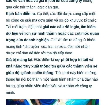
sắc về văn hóa và giá trị cốt lõi của công ty
thông
qua các thử thách logic gần gũi.
Kịch bản diễn ra:
Cụ thể, các đội được cung cấp một
bộ công cụ giải mã đơn giản và sơ đồ khu vực tổ chức.
Tại mỗi trạm, đội phải
giải các câu đố logic, tìm kiếm
dữ liệu về lịch sử hình thành hoặc các cột mốc quan
trọng của doanh nghiệp
. Chỉ khi tìm ra đúng từ khóa
mang tính "di truyền" của trạm trước, đội mới nhận
được chỉ dẫn để tiến tới tọa độ tiếp theo.
Giá trị mang lại:
Đặc điểm là
sự phối hợp trí tuệ và
khả năng truy xuất thông tin giữa các thành viên sẽ
giúp đội giành chiến thắng
. Trò chơi này biến những
thông tin nội bộ thành một hành trình khám phá đầy hào
hứng, giúp nhân viên thêm yêu và tự hào về công ty
mình.