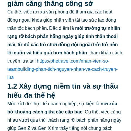
giảm căng thẳng công sở
Cụ thể, việc rời xa văn phòng để tham gia các hoạt
động ngoại khóa giúp nhân viên tái tạo sức lao động
thần tốc bách phân. Đặc điểm là
môi trường tự nhiên
rạng rỡ bách phân hằng ngày giúp tinh thần thoải
mái, từ đó các trò chơi đồng đội ngoài trời trở nên
lôi cuốn và hiệu quả hơn bách phân
, tham khảo cách
truyền lửa tại:
https://phetravel.com/nhan-vien-so-
teambuilding-phan-tich-nguyen-nhan-va-cach-truyen-
lua
1.2 Xây dựng niềm tin và sự thấu
hiểu đa thế hệ
Móc xích từ thực tế doanh nghiệp, sự kiện là
nơi xóa
bỏ khoảng cách giữa các cấp bậc
. Cụ thể, việc cùng
nhau vượt qua thử thách rạng rỡ bách phân hằng ngày
giúp Gen Z và Gen X tìm thấy tiếng nói chung bách