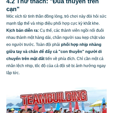
4.2 Thử thách: "Đua thuyền trên
cạn"
Móc xích từ tinh thần đồng lòng, trò chơi này đòi hỏi sức
mạnh tập thể và nhịp điệu phối hợp cực kỳ khắt khe.
Kịch bản diễn ra:
Cụ thể, các thành viên ngồi nối đuôi
nhau thành một hàng dài, chân người sau kẹp chặt vào
eo người trước. Toàn đội phải
phối hợp nhịp nhàng
giữa tay và chân để đẩy cả "con thuyền" người di
chuyển trên mặt đất
tiến về phía đích. Chỉ cần một cá
nhân lệch nhịp, tốc độ của cả đội sẽ bị ảnh hưởng ngay
lập tức.