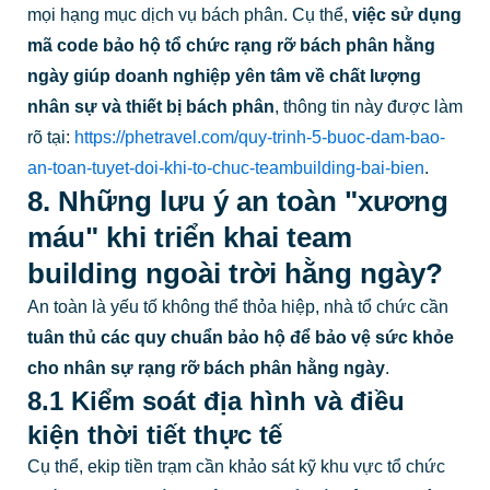
mọi hạng mục dịch vụ bách phân. Cụ thể,
việc sử dụng
mã code bảo hộ tổ chức rạng rỡ bách phân hằng
ngày giúp doanh nghiệp yên tâm về chất lượng
nhân sự và thiết bị bách phân
, thông tin này được làm
rõ tại:
https://phetravel.com/quy-trinh-5-buoc-dam-bao-
an-toan-tuyet-doi-khi-to-chuc-teambuilding-bai-bien
.
8. Những lưu ý an toàn "xương
máu" khi triển khai team
building ngoài trời hằng ngày?
An toàn là yếu tố không thể thỏa hiệp, nhà tổ chức cần
tuân thủ các quy chuẩn bảo hộ để bảo vệ sức khỏe
cho nhân sự rạng rỡ bách phân hằng ngày
.
8.1 Kiểm soát địa hình và điều
kiện thời tiết thực tế
Cụ thể, ekip tiền trạm cần khảo sát kỹ khu vực tổ chức