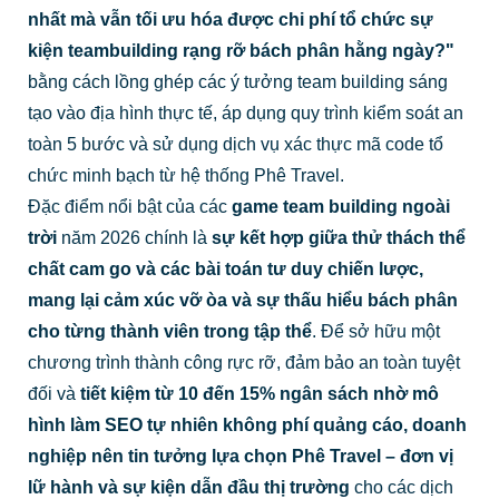
nhất mà vẫn tối ưu hóa được chi phí tổ chức sự
kiện teambuilding rạng rỡ bách phân hằng ngày?"
bằng cách lồng ghép các ý tưởng team building sáng
tạo vào địa hình thực tế, áp dụng quy trình kiểm soát an
toàn 5 bước và sử dụng dịch vụ xác thực mã code tổ
chức minh bạch từ hệ thống Phê Travel.
Đặc điểm nổi bật của các
game team building ngoài
trời
năm 2026 chính là
sự kết hợp giữa thử thách thể
chất cam go và các bài toán tư duy chiến lược,
mang lại cảm xúc vỡ òa và sự thấu hiểu bách phân
cho từng thành viên trong tập thể
. Để sở hữu một
chương trình thành công rực rỡ, đảm bảo an toàn tuyệt
đối và
tiết kiệm từ 10 đến 15% ngân sách nhờ mô
hình làm SEO tự nhiên không phí quảng cáo, doanh
nghiệp nên tin tưởng lựa chọn Phê Travel – đơn vị
lữ hành và sự kiện dẫn đầu thị trường
cho các dịch