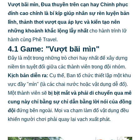
Vượt bãi mìn, Đua thuyền trên cạn hay Chinh phục
đỉnh cao
chính là bí kíp giúp nhân sự rèn luyện bản
lĩnh, thảnh thơi vượt qua áp lực và kiến tạo nên
những khoảnh khắc lộng lẫy nhất
cho hành trình lữ
hành cùng Phê Travel.
4.1 Game: "Vượt bãi mìn"
Đây là một trong những trò chơi hay nhất để xây dựng
niềm tin tuyệt đối giữa các thành viên trong đội nhóm.
Kịch bản diễn ra:
Cụ thể, Ban tổ chức thiết lập một khu
vực đầy "mìn" (là các chai nước hoặc vật dụng dễ đổ).
Một thành viên sẽ
bị bịt mắt và phải di chuyển qua mê
cung này chỉ bằng sự chỉ dẫn bằng lời nói của đồng
đội
đứng bên ngoài. Mọi va chạm làm đổ vật dụng đều
khiến người chơi phải quay lại vạch xuất phát.