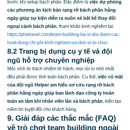
trước khi setup bách phân. Đặc điểm là
việc dự phòng
các phương án kịch bản rạng rỡ bách phân hằng
ngày giúp sự kiện diễn ra suôn sẻ bất kể thay đổi
ngoại cảnh bách phân
, tham khảo kinh nghiệm tại:
https://phetravel.com/team-building-ba-vi-dia-diem-cac-
hoat-dong-chi-phi-kinh-nghiem-va-don-vi-to-chuc
.
8.2 Trang bị dụng cụ y tế và đội
ngũ hỗ trợ chuyên nghiệp
Móc xích từ trách nhiệm lữ hành, mọi rủi ro nhỏ nhất
đều phải được tính toán bách phân. Cụ thể,
việc có mặt
của đội ngũ Helper am hiểu sơ cứu rạng rỡ bách
phân hằng ngày giúp ban lãnh đạo công ty hoàn
toàn an tâm khi nhân viên lăn xả bách phân
, kiến tạo
niềm tin tuyệt đối cho khách hàng.
9. Giải đáp các thắc mắc (FAQ)
về trò chơi team building ngoài