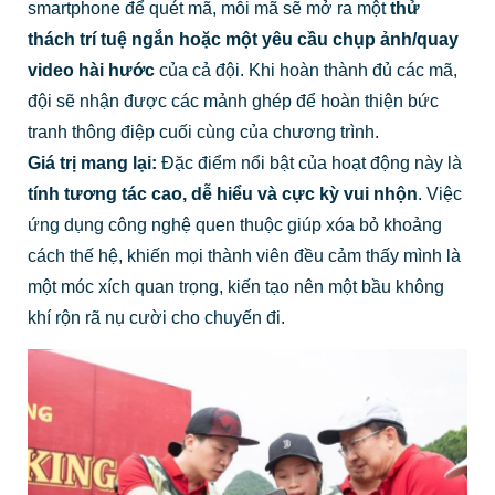
smartphone để quét mã, mỗi mã sẽ mở ra một
thử
thách trí tuệ ngắn hoặc một yêu cầu chụp ảnh/quay
video hài hước
của cả đội. Khi hoàn thành đủ các mã,
đội sẽ nhận được các mảnh ghép để hoàn thiện bức
tranh thông điệp cuối cùng của chương trình.
Giá trị mang lại:
Đặc điểm nổi bật của hoạt động này là
tính tương tác cao, dễ hiểu và cực kỳ vui nhộn
. Việc
ứng dụng công nghệ quen thuộc giúp xóa bỏ khoảng
cách thế hệ, khiến mọi thành viên đều cảm thấy mình là
một móc xích quan trọng, kiến tạo nên một bầu không
khí rộn rã nụ cười cho chuyến đi.