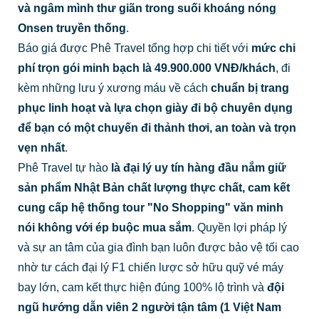
và ngâm mình thư giãn trong suối khoáng nóng
Onsen truyền thống
.
Báo giá được Phê Travel tổng hợp chi tiết với
mức chi
phí trọn gói minh bạch là 49.900.000 VNĐ/khách
, đi
kèm những lưu ý xương máu về cách
chuẩn bị trang
phục linh hoạt và lựa chọn giày đi bộ chuyên dụng
để bạn có một chuyến đi thảnh thơi, an toàn và trọn
vẹn nhất
.
Phê Travel tự hào
là đại lý uy tín hàng đầu nắm giữ
sản phẩm Nhật Bản chất lượng thực chất, cam kết
cung cấp hệ thống tour "No Shopping" văn minh
nói không với ép buộc mua sắm
. Quyền lợi pháp lý
và sự an tâm của gia đình bạn luôn được bảo vệ tối cao
nhờ tư cách đại lý F1 chiến lược sở hữu quỹ vé máy
bay lớn, cam kết thực hiện đúng 100% lộ trình và
đội
ngũ hướng dẫn viên 2 người tận tâm (1 Việt Nam