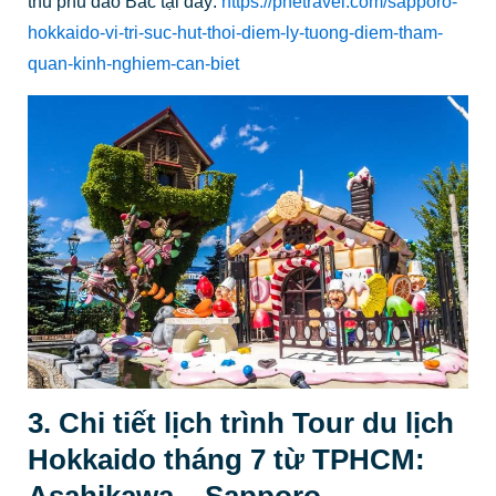
thủ phủ đảo Bắc tại đây:
https://phetravel.com/sapporo-
hokkaido-vi-tri-suc-hut-thoi-diem-ly-tuong-diem-tham-
quan-kinh-nghiem-can-biet
3. Chi tiết lịch trình Tour du lịch
Hokkaido tháng 7 từ TPHCM:
Asahikawa – Sapporo –