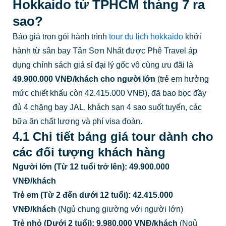
Hokkaido từ TPHCM tháng 7 ra
sao?
Báo giá trọn gói hành trình
tour du lịch hokkaido
khởi
hành từ sân bay Tân Sơn Nhất được Phê Travel áp
dụng chính sách giá sỉ đại lý gốc vô cùng ưu đãi
là
49.900.000 VNĐ/khách cho người lớn
(trẻ em hưởng
mức chiết khấu còn 42.415.000 VNĐ), đã bao bọc đầy
đủ 4 chặng bay JAL, khách sạn 4 sao suốt tuyến, các
bữa ăn chất lượng và phí visa đoàn.
4.1 Chi tiết bảng giá tour dành cho
các đối tượng khách hàng
Người lớn (Từ 12 tuổi trở lên):
49.900.000
VNĐ/khách
Trẻ em (Từ 2 đến dưới 12 tuổi):
42.415.000
VNĐ/khách
(Ngủ chung giường với người lớn)
Trẻ nhỏ (Dưới 2 tuổi):
9.980.000 VNĐ/khách
(Ngủ