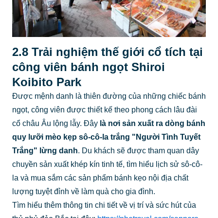
2.8 Trải nghiệm thế giới cổ tích tại
công viên bánh ngọt Shiroi
Koibito Park
Được mệnh danh là thiên đường của những chiếc bánh
ngọt, công viên được thiết kế theo phong cách lâu đài
cổ châu Âu lộng lẫy. Đây
là nơi sản xuất ra dòng bánh
quy lưỡi mèo kẹp sô-cô-la trắng "Người Tình Tuyết
Trắng" lừng danh
. Du khách sẽ được tham quan dây
chuyền sản xuất khép kín tinh tế, tìm hiểu lịch sử sô-cô-
la và mua sắm các sản phẩm bánh kẹo nội địa chất
lượng tuyệt đỉnh về làm quà cho gia đình.
Tìm hiểu thêm thông tin chi tiết về vị trí và sức hút của