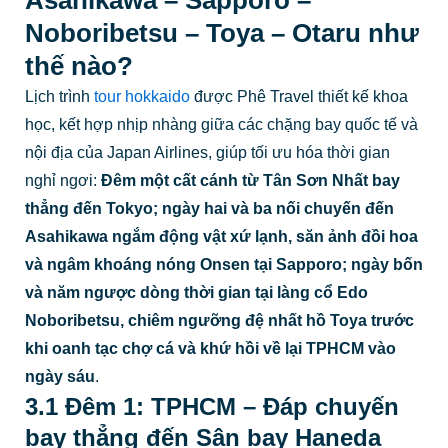
Noboribetsu – Toya – Otaru như
thế nào?
Lịch trình
tour hokkaido
được Phê Travel thiết kế khoa
học, kết hợp nhịp nhàng giữa các chặng bay quốc tế và
nội địa của Japan Airlines, giúp tối ưu hóa thời gian
nghỉ ngơi:
Đêm một cất cánh từ Tân Sơn Nhất bay
thẳng đến Tokyo; ngày hai và ba nối chuyến đến
Asahikawa ngắm động vật xứ lạnh, săn ảnh đồi hoa
và ngâm khoáng nóng Onsen tại Sapporo; ngày bốn
và năm ngược dòng thời gian tại làng cổ Edo
Noboribetsu, chiêm ngưỡng đệ nhất hồ Toya trước
khi oanh tạc chợ cá và khứ hồi về lại TPHCM vào
ngày sáu
.
3.1 Đêm 1: TPHCM – Đáp chuyến
bay thẳng đến Sân bay Haneda