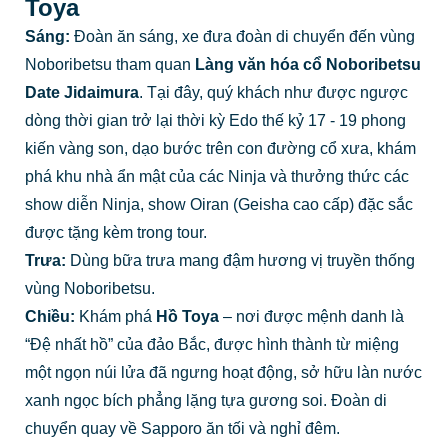
Toya
Sáng:
Đoàn ăn sáng, xe đưa đoàn di chuyển đến vùng
Noboribetsu tham quan
Làng văn hóa cổ Noboribetsu
Date Jidaimura
. Tại đây, quý khách như được ngược
dòng thời gian trở lại thời kỳ Edo thế kỷ 17 - 19 phong
kiến vàng son, dạo bước trên con đường cổ xưa, khám
phá khu nhà ẩn mật của các Ninja và thưởng thức các
show diễn Ninja, show Oiran (Geisha cao cấp) đặc sắc
được tặng kèm trong tour.
Trưa:
Dùng bữa trưa mang đậm hương vị truyền thống
vùng Noboribetsu.
Chiều:
Khám phá
Hồ Toya
– nơi được mệnh danh là
“Đệ nhất hồ” của đảo Bắc, được hình thành từ miệng
một ngọn núi lửa đã ngưng hoạt động, sở hữu làn nước
xanh ngọc bích phẳng lặng tựa gương soi. Đoàn di
chuyển quay về Sapporo ăn tối và nghỉ đêm.