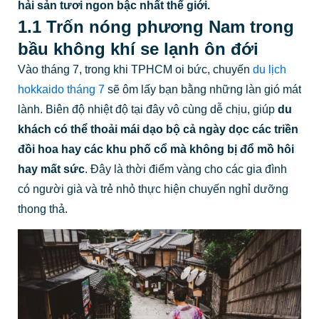
hải sản tươi ngon bậc nhất thế giới.
1.1 Trốn nóng phương Nam trong
bầu không khí se lạnh ôn đới
Vào tháng 7, trong khi TPHCM oi bức, chuyến
du lịch
hokkaido tháng 7
sẽ ôm lấy bạn bằng những làn gió mát
lành. Biên độ nhiệt độ tại đây vô cùng dễ chịu, giúp
du
khách có thể thoải mái dạo bộ cả ngày dọc các triền
đồi hoa hay các khu phố cổ mà không bị đổ mồ hôi
hay mất sức
. Đây là thời điểm vàng cho các gia đình
có người già và trẻ nhỏ thực hiện chuyến nghỉ dưỡng
thong thả.