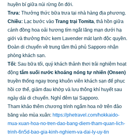
huyền bí giữa núi rừng ôn đới.
Trưa:
Thưởng thức bữa trưa tại nhà hàng địa phương.
Chiều:
Lạc bước vào
Trang trại Tomita
, thả hồn giữa
cánh đồng hoa oải hương tím ngắt lãng mạn dưới hạ
giới và thưởng thức kem Lavender mát lạnh độc quyền.
Đoàn di chuyển về trung tâm thủ phủ Sapporo nhận
phòng khách sạn.
Tối:
Sau bữa tối, quý khách thảnh thơi trải nghiệm hoạt
động
tắm suối nước khoáng nóng tự nhiên (Onsen)
truyền thống ngay trong khuôn viên khách sạn để phục
hồi cơ thể, giảm đau khớp và lưu thông khí huyết sau
ngày dài di chuyển. Nghỉ đêm tại Sapporo.
Tham khảo thêm chương trình ngắm hoa nở trên đảo
băng vào mùa xuân:
https://phetravel.com/hokkaido-
mua-xuan-hoa-no-tren-dao-bang-diem-tham-quan-lich-
trinh-6n5d-bao-gia-kinh-nghiem-va-dai-ly-uy-tin