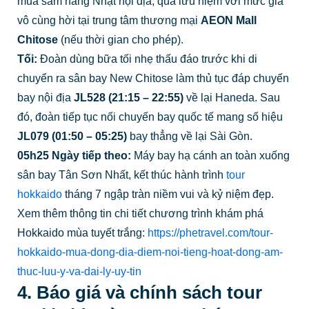
mua sắm hàng Nhật nội địa, quà lưu niệm với mức giá
vô cùng hời tại trung tâm thương mại
AEON Mall
Chitose
(nếu thời gian cho phép).
Tối:
Đoàn dùng bữa tối nhẹ thấu đáo trước khi di
chuyển ra sân bay New Chitose làm thủ tục đáp chuyến
bay nội địa
JL528 (21:15 – 22:55)
về lại Haneda. Sau
đó, đoàn tiếp tục nối chuyến bay quốc tế mang số hiệu
JL079 (01:50 – 05:25)
bay thẳng về lại Sài Gòn.
05h25 Ngày tiếp theo:
Máy bay hạ cánh an toàn xuống
sân bay Tân Sơn Nhất, kết thúc hành trình
tour
hokkaido
tháng 7 ngập tràn niềm vui và kỷ niệm đẹp.
Xem thêm thông tin chi tiết chương trình khám phá
Hokkaido mùa tuyết trắng:
https://phetravel.com/tour-
hokkaido-mua-dong-dia-diem-noi-tieng-hoat-dong-am-
thuc-luu-y-va-dai-ly-uy-tin
4. Báo giá và chính sách tour