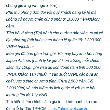
chung giường với người lớn)
Phụ thu phòng đơn đối với quý khách đăng ký lẻ mà
không có người ghép cùng phòng: 10.000 Yên/khách/
đêm.
Tiền bồi dưỡng (Tip) dành cho hướng dẫn viên và tài xế
địa phương (bắt buộc theo thông lệ quốc tế): 1.200.000
VNĐ/khách/tour.
Mức giá đã bao gồm trọn gói: Vé máy bay khứ hồi hãng
Japan Airlines (hành lý ký gửi 2 kiện x 23kg mỗi chiều,
xách tay 10kg), phí visa du lịch đoàn (tạm tính 500.000
VNĐ), khách sạn chuẩn 4 sao suốt tuyến, các bữa ăn
chất lượng theo chương trình (Trưa 2.500 Yên, Tối
3.000 Yên) và bảo hiểm du lịch quốc tế với mức bồi
thường lên tới 1 tỷ VNĐ.
Tìm hiểu thêm chính sách giá tour khởi hành dịp cao
điểm lễ từ đầu TPHCM:
https://phetravel.com/tour-