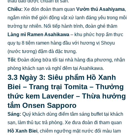
thấu đáo được chuẩn bị sẵn.
Chiều:
Xe đón đoàn tham quan
Vườn thú Asahiyama
,
ngắm nhìn thế giới động vật xứ lạnh đáng yêu trong môi
trường tự nhiên. Nối tiếp hành trình, đoàn ghé thăm
Làng mì Ramen Asahikawa
– khu phức hợp ẩm thực
quy tụ 8 tiệm ramen hàng đầu với hương vị Shoyu
(nước tương) đậm đà đặc trưng.
Tối:
Đoàn dùng bữa tối tại nhà hàng địa phương, nhận
phòng khách sạn và nghỉ đêm tại Asahikawa.
3.3 Ngày 3: Siêu phẩm Hồ Xanh
Biei – Trang trại Tomita – Thưởng
thức kem Lavender – Thừa hưởng
tắm Onsen Sapporo
Sáng:
Quý khách dùng điểm tâm sáng buffet tại khách
sạn, làm thủ tục trả phòng. Xe đưa đoàn đi tham quan
Hồ Xanh Biei
, chiêm ngưỡng mặt nước đổi màu lam