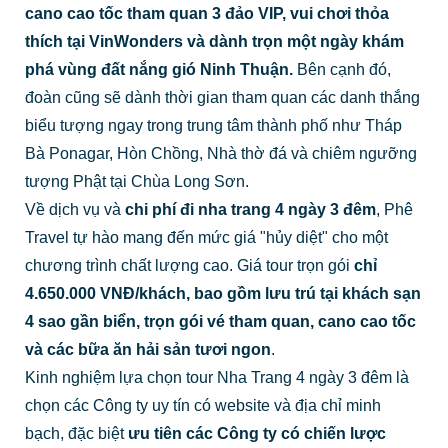
cano cao tốc tham quan 3 đảo VIP, vui chơi thỏa
thích tại VinWonders và dành trọn một ngày khám
phá vùng đất nắng gió Ninh Thuận.
Bên cạnh đó,
đoàn cũng sẽ dành thời gian tham quan các danh thắng
biểu tượng ngay trong trung tâm thành phố như Tháp
Bà Ponagar, Hòn Chồng, Nhà thờ đá và chiêm ngưỡng
tượng Phật tại Chùa Long Sơn.
Về dịch vụ và
chi phí đi nha trang 4 ngày 3 đêm
, Phê
Travel tự hào mang đến mức giá "hủy diệt" cho một
chương trình chất lượng cao. Giá tour trọn gói
chỉ
4.650.000 VNĐ/khách, bao gồm lưu trú tại khách sạn
4 sao gần biển, trọn gói vé tham quan, cano cao tốc
và các bữa ăn hải sản tươi ngon
.
Kinh nghiệm lựa chọn tour Nha Trang 4 ngày 3 đêm là
chọn các Công ty uy tín có website và địa chỉ minh
bạch, đặc biệt
ưu tiên các Công ty có chiến lược