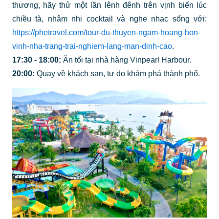
thương, hãy thử một lần lênh đênh trên vịnh biển lúc
chiều tà, nhâm nhi cocktail và nghe nhạc sống với:
https://phetravel.com/tour-du-thuyen-ngam-hoang-hon-
vinh-nha-trang-trai-nghiem-lang-man-dinh-cao
.
17:30 - 18:00:
Ăn tối tại nhà hàng Vinpearl Harbour.
20:00:
Quay về khách sạn, tự do khám phá thành phố.