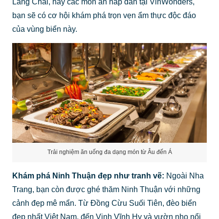
Làng Chài, hay các món ăn hấp dẫn tại VinWonders,
bạn sẽ có cơ hội khám phá trọn vẹn ẩm thực độc đáo
của vùng biển này.
Trải nghiệm ăn uống đa dạng món từ Âu đến Á
Khám phá Ninh Thuận đẹp như tranh vẽ:
Ngoài Nha
Trang, bạn còn được ghé thăm Ninh Thuận với những
cảnh đẹp mê mẩn. Từ Đồng Cừu Suối Tiên, đèo biển
đẹp nhất Việt Nam, đến Vịnh Vĩnh Hy và vườn nho nổi