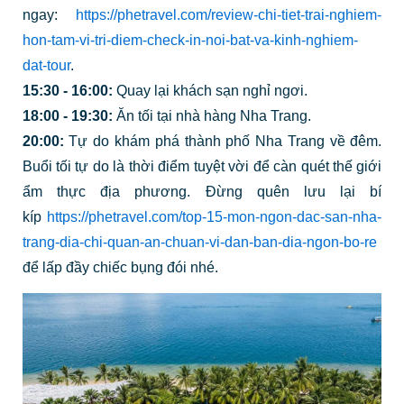
ngay:
https://phetravel.com/review-chi-tiet-trai-nghiem-
hon-tam-vi-tri-diem-check-in-noi-bat-va-kinh-nghiem-
dat-tour
.
15:30 - 16:00:
Quay lại khách sạn nghỉ ngơi.
18:00 - 19:30:
Ăn tối tại nhà hàng Nha Trang.
20:00:
Tự do khám phá thành phố Nha Trang về đêm.
Buổi tối tự do là thời điểm tuyệt vời để càn quét thế giới
ẩm thực địa phương. Đừng quên lưu lại bí
kíp
https://phetravel.com/top-15-mon-ngon-dac-san-nha-
trang-dia-chi-quan-an-chuan-vi-dan-ban-dia-ngon-bo-re
để lấp đầy chiếc bụng đói nhé.