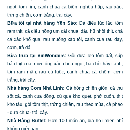
ngọt, tôm rim, canh chua cá biển, nghêu hấp, rau xào,
trứng chiên, cơm trắng, trái cây.
Bữa tối tại nhà hàng Yến Sào:
Đà điểu lúc lắc, tôm
ram thịt, cá diêu hồng um cải chua, đậu hũ nhồi thịt, chả
cá xào khổ qua, rau muống xào tỏi, canh cua rau đay,
cơm, trà đá.
Bữa trưa tại VinWonders:
Gỏi dưa leo tôm đất, súp
bắp thịt cua, mực ống xào chua ngọt, ba chỉ cháy cạnh,
tôm ram mặn, rau củ luộc, canh chua cá chẽm, cơm
trắng, trái cây.
Nhà hàng Cơm Nhà Linh:
Cá hồng chiên giòn, cá thu
sốt cà, canh cua đồng, củ quả kho quẹt, phở cuốn, thịt
kho tàu, gỏi tôm thịt, trứng chiên, rau theo mùa, cà pháo
- dưa chua- trái cây.
Nhà Hàng Buffet:
Hơn 100 món ăn, bia hơi miễn phí
không giới hạn.