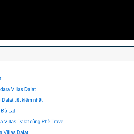
t
dara Villas Dalat
Dalat tiết kiệm nhất
 Đà Lạt
a Villas Dalat cùng Phê Travel
 Villas Dalat