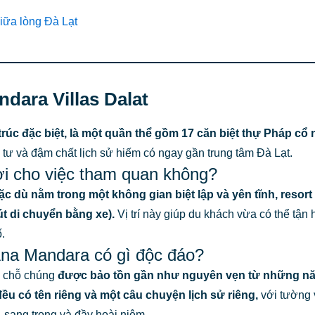
giữa lòng Đà Lạt
ndara Villas Dalat
n trúc đặc biệt, là một quần thể gồm 17 căn biệt thự Pháp c
tư và đậm chất lịch sử hiếm có ngay gần trung tâm Đà Lạt.
lợi cho việc tham quan không?
 Mặc dù nằm trong một không gian biệt lập và yên tĩnh, reso
 di chuyển bằng xe).
Vị trí này giúp du khách vừa có thể tận
.
 Ana Mandara có gì độc đáo?
ở chỗ chúng
được bảo tồn gần như nguyên vẹn từ những nă
đều có tên riêng và một câu chuyện lịch sử riêng,
với tường 
 sang trọng và đầy hoài niệm.