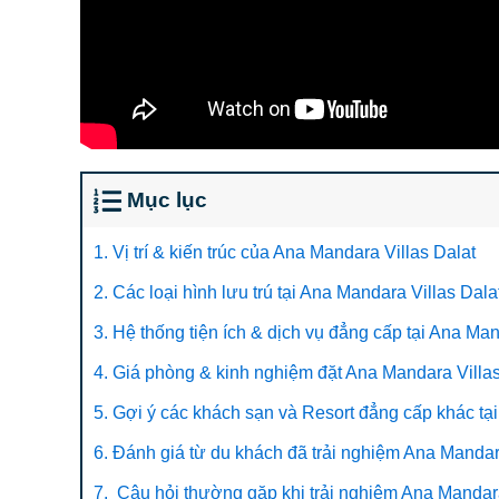
Mục lục
1. Vị trí & kiến trúc của Ana Mandara Villas Dalat
2. Các loại hình lưu trú tại Ana Mandara Villas Dala
3. Hệ thống tiện ích & dịch vụ đẳng cấp tại Ana Man
4. Giá phòng & kinh nghiệm đặt Ana Mandara Villas 
5. Gợi ý các khách sạn và Resort đẳng cấp khác tại
6. Đánh giá từ du khách đã trải nghiệm Ana Mandar
7. Câu hỏi thường gặp khi trải nghiệm Ana Mandara