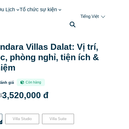
u Lịch
Tổ chức sự kiện
Tiếng Việt
, kiến trúc, phòng nghỉ, tiện ích & trải nghiệm
dara Villas Dalat: Vị trí,
úc, phòng nghỉ, tiện ích &
hiệm
đánh giá
Còn hàng
3,520,000 đ
đ
Villa Studio
Villa Suite