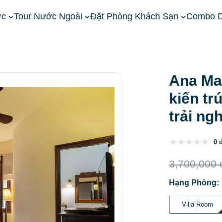
ớc
Tour Nước Ngoài
Đặt Phòng Khách Sạn
Combo D
ây Nguyên
Khách Sạn Đà Lạt
Ana Mandara Villas Dalat: Vị trí
Ana Man
kiến tr
trải ng
0 
3,700,000 
Hạng Phòng:
Villa Room