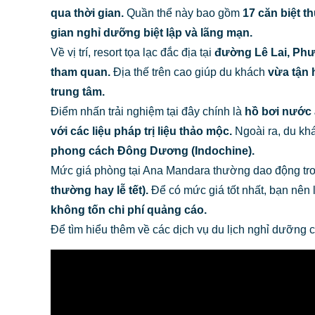
qua thời gian.
Quần thể này bao gồm
17 căn biệt 
gian nghỉ dưỡng biệt lập và lãng mạn.
Về vị trí, resort tọa lạc đắc địa tại
đường Lê Lai, Phư
tham quan.
Địa thế trên cao giúp du khách
vừa tận 
trung tâm.
Điểm nhấn trải nghiệm tại đây chính là
hồ bơi nước ấ
với các liệu pháp trị liệu thảo mộc.
Ngoài ra, du k
phong cách Đông Dương (Indochine).
Mức giá phòng tại Ana Mandara thường dao động t
thường hay lễ tết).
Để có mức giá tốt nhất, bạn nên
không tốn chi phí quảng cáo.
Để tìm hiểu thêm về các dịch vụ du lịch nghỉ dưỡng 