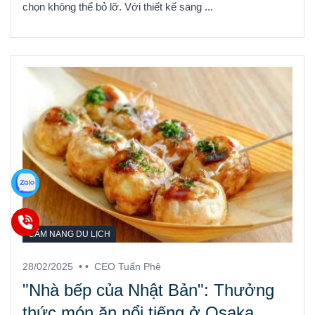
chọn không thể bỏ lỡ. Với thiết kế sang ...
CẨM NANG DU LỊCH
28/02/2025
• •
CEO Tuấn Phê
"Nhà bếp của Nhật Bản": Thưởng
thức món ăn nổi tiếng ở Osaka