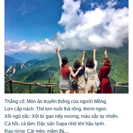
Thắng cố: Món ăn truyền thống của người Mông.
Lợn cắp nách: Thịt lợn nuôi thả rông, thơm ngon.
Xôi ngũ sắc: Xôi từ gạo nếp nương, màu sắc tự nhiên.
Cá hồi, cá tầm: Đặc sản Sapa nhờ khí hậu lạnh.
Rau rừng: Cải mèo, mầm đá,...