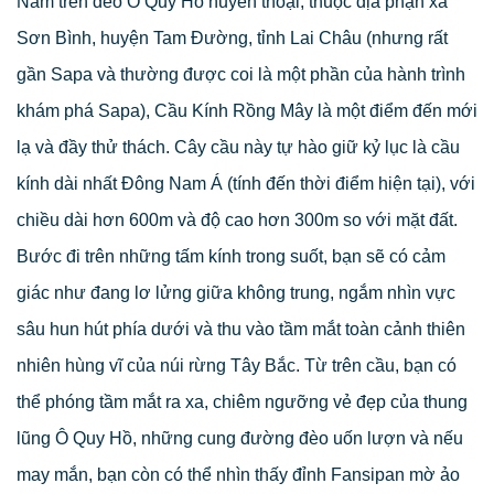
Nằm trên đèo Ô Quy Hồ huyền thoại, thuộc địa phận xã
Sơn Bình, huyện Tam Đường, tỉnh Lai Châu (nhưng rất
gần Sapa và thường được coi là một phần của hành trình
khám phá Sapa), Cầu Kính Rồng Mây là một điểm đến mới
lạ và đầy thử thách. Cây cầu này tự hào giữ kỷ lục là cầu
kính dài nhất Đông Nam Á (tính đến thời điểm hiện tại), với
chiều dài hơn 600m và độ cao hơn 300m so với mặt đất.
Bước đi trên những tấm kính trong suốt, bạn sẽ có cảm
giác như đang lơ lửng giữa không trung, ngắm nhìn vực
sâu hun hút phía dưới và thu vào tầm mắt toàn cảnh thiên
nhiên hùng vĩ của núi rừng Tây Bắc. Từ trên cầu, bạn có
thể phóng tầm mắt ra xa, chiêm ngưỡng vẻ đẹp của thung
lũng Ô Quy Hồ, những cung đường đèo uốn lượn và nếu
may mắn, bạn còn có thể nhìn thấy đỉnh Fansipan mờ ảo