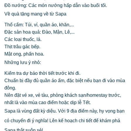
Đồ nướng: Các món nướng hấp dẫn vào buổi tối.
Về quà tặng mang về từ Sapa
Thổ cẩm: Túi, ví, quần áo, khăn,...
Đặc sản hoa quả: Đào, Mận, Lê,...
Các loại thuốc, lá.
Thịt trâu gác bếp.
Mật ong, phấn hoa.
Những lưu ý nhỏ:
Kiểm tra dự báo thời tiết trước khi đi.
Chuẩn bị đầy đủ quần áo ấm, đặc biệt nếu bạn đi vào mùa
đông.
Nên đặt vé xe, vé tàu, phòng khách sạn/homestay trước,
nhất là vào mùa cao điểm hoặc dịp lễ Tết.
Sapa là vùng đất kỳ diệu. Với 9 địa điểm này, hy vọng bạn
có chuyến đi ý nghĩa! Lên kế hoạch chi tiết để khám phá
Sapa thật suôn sẻ!