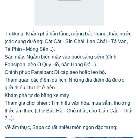
Trekking: Khám phá bản làng, ruộng bậc thang, thác nước
(các cung đường: Cát Cát - Sín Chải, Lao Chải - Tả Van,
Tả Phìn - Móng Sến...).
Săn mây: Ngắm biển mây vào buổi sáng sớm (đỉnh
Fansipan, đèo Ô Quy Hồ, bản Hang Đá...).
Chinh phục Fansipan: Đi cáp treo hoặc leo bộ.
Tham quan các điểm du lịch: Những địa điểm đã được
giới thiệu chi tiết ở trên.
Khám phá tự do bằng xe máy
Tham gia chợ phiên: Tìm hiểu văn hóa, mua sắm, thưởng
thức ẩm thực (chợ Bắc Hà - Chủ nhật, chợ Cán Cấu - Thứ
7...).
Về ẩm thực, Sapa có rất nhiều món ngon đặc trưng: