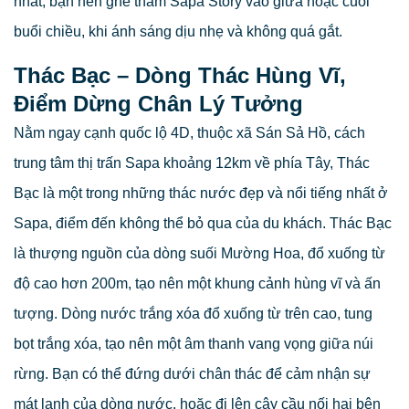
nhất, bạn nên ghé thăm Sapa Story vào giữa hoặc cuối
buổi chiều, khi ánh sáng dịu nhẹ và không quá gắt.
Thác Bạc – Dòng Thác Hùng Vĩ,
Điểm Dừng Chân Lý Tưởng
Nằm ngay cạnh quốc lộ 4D, thuộc xã Sán Sả Hồ, cách
trung tâm thị trấn Sapa khoảng 12km về phía Tây, Thác
Bạc là một trong những thác nước đẹp và nổi tiếng nhất ở
Sapa, điểm đến không thể bỏ qua của du khách. Thác Bạc
là thượng nguồn của dòng suối Mường Hoa, đổ xuống từ
độ cao hơn 200m, tạo nên một khung cảnh hùng vĩ và ấn
tượng. Dòng nước trắng xóa đổ xuống từ trên cao, tung
bọt trắng xóa, tạo nên một âm thanh vang vọng giữa núi
rừng. Bạn có thể đứng dưới chân thác để cảm nhận sự
mát lạnh của dòng nước, hoặc đi lên cây cầu nối hai bên