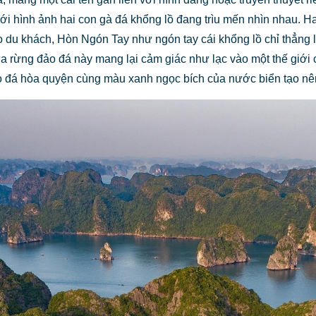
với hình ảnh hai con gà đá khổng lồ đang trìu mến nhìn nhau
du khách, Hòn Ngón Tay như ngón tay cái khổng lồ chỉ thẳng lê
ữa rừng đảo đá này mang lại cảm giác như lạc vào một thế giới c
o đá hòa quyện cùng màu xanh ngọc bích của nước biển tạo nên 