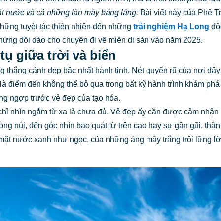
ặt nước và cả những làn mây bảng lảng.
Bài viết này của Phê T
hững tuyệt tác thiên nhiên đến những
trải nghiệm Hạ Long
độc
 hứng dồi dào cho chuyến đi về miền di sản vào năm 2025.
tụ giữa trời và biển
thắng cảnh đẹp bậc nhất hành tinh. Nét quyến rũ của nơi đây đ
 là điểm đến không thể bỏ qua trong bất kỳ hành trình khám p
áng ngợp trước vẻ đẹp của tạo hóa.
hỉ nhìn ngắm từ xa là chưa đủ. Vẻ đẹp ấy cần được cảm nhận 
ng núi, đến góc nhìn bao quát từ trên cao hay sự gần gũi, thân m
ặt nước xanh như ngọc, của những áng mây trắng trôi lững lờ tr