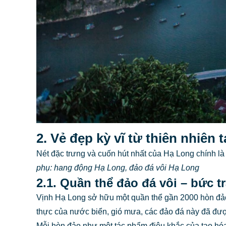
2. Vẻ đẹp kỳ vĩ từ thiên nhiên 
Nét đặc trưng và cuốn hút nhất của Hạ Long chính là
phụ: hang động Hạ Long, đảo đá vôi Hạ Long
2.1. Quần thể đảo đá vôi – bức
Vịnh Hạ Long sở hữu một quần thể gần 2000 hòn đảo l
thực của nước biển, gió mưa, các đảo đá này đã đượ
Mỗi hòn đảo như một tác phẩm điêu khắc của tạo hóa,