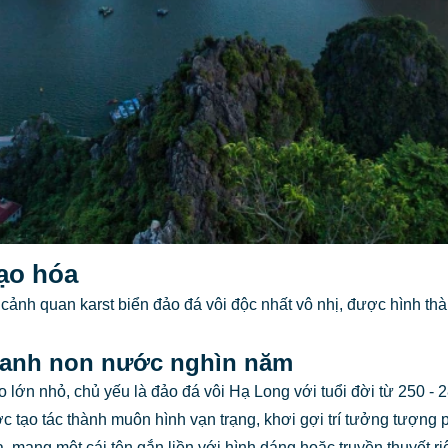
tạo hóa
 cảnh quan karst biển đảo đá vôi độc nhất vô nhị, được hình th
 tranh non nước nghìn năm
ớn nhỏ, chủ yếu là đảo đá vôi Hạ Long với tuổi đời từ 250 - 2
c tạo tác thành muôn hình vạn trạng, khơi gợi trí tưởng tượng
 mang một cái tên gắn liền với hình dáng hoặc truyền thuyết ri