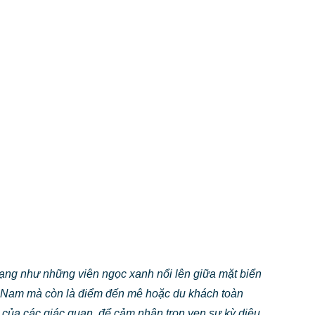
trạng như những viên ngọc xanh nổi lên giữa mặt biển
ệt Nam mà còn là điểm đến mê hoặc du khách toàn
của các giác quan, để cảm nhận trọn vẹn sự kỳ diệu