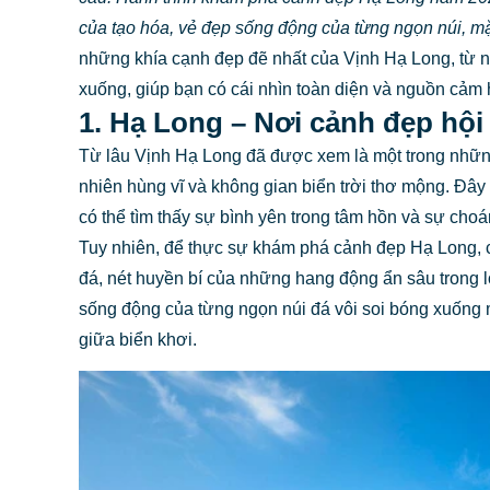
của tạo hóa, vẻ đẹp sống động của từng ngọn núi, m
những khía cạnh đẹp đẽ nhất của Vịnh Hạ Long, từ n
xuống, giúp bạn có cái nhìn toàn diện và nguồn cảm
1. Hạ Long – Nơi cảnh đẹp hội 
Từ lâu Vịnh Hạ Long đã được xem là một trong những 
nhiên hùng vĩ và không gian biển trời thơ mộng. Đây
có thể tìm thấy sự bình yên trong tâm hồn và sự cho
Tuy nhiên, để thực sự khám phá cảnh đẹp Hạ Long, c
đá, nét huyền bí của những hang động ẩn sâu trong lò
sống động của từng ngọn núi đá vôi soi bóng xuống m
giữa biển khơi.