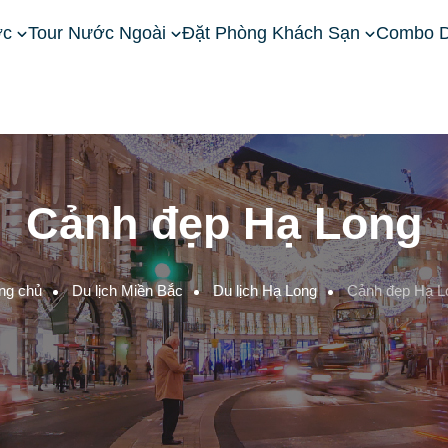
ớc
Tour Nước Ngoài
Đặt Phòng Khách Sạn
Combo D
Cảnh đẹp Hạ Long
ng chủ
Du lịch Miền Bắc
Du lịch Hạ Long
Cảnh đẹp Hạ L