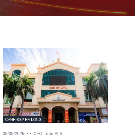
CẢNH ĐẸP HẠ LONG
08/05/2025
• •
CEO Tuấn Phê