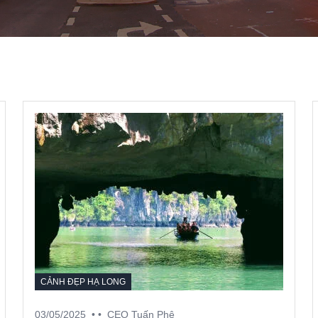
CẢNH ĐẸP HẠ LONG
03/05/2025
• •
CEO Tuấn Phê