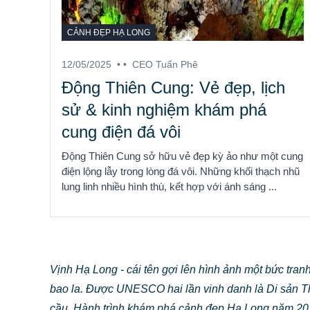
CẢNH ĐẸP HẠ LONG
12/05/2025
• •
CEO Tuấn Phê
Động Thiên Cung: Vẻ đẹp, lịch
sử & kinh nghiệm khám phá
cung điện đá vôi
Động Thiên Cung sở hữu vẻ đẹp kỳ ảo như một cung
điện lộng lẫy trong lòng đá vôi. Những khối thạch nhũ
lung linh nhiều hình thù, kết hợp với ánh sáng ...
Vịnh Hạ Long - cái tên gợi lên hình ảnh một bức tra
bao la. Được UNESCO hai lần vinh danh là Di sản Th
cầu. Hành trình khám phá cảnh đẹp Hạ Long năm 2025