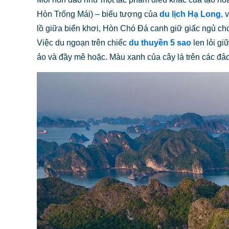
Hòn Trống Mái) – biểu tượng của
du lịch Hạ Long
, 
lồ giữa biển khơi, Hòn Chó Đá canh giữ giấc ngủ cho 
Việc du ngoạn trên chiếc
du thuyền 5 sao
len lỏi gi
ảo và đầy mê hoặc. Màu xanh của cây lá trên các đả