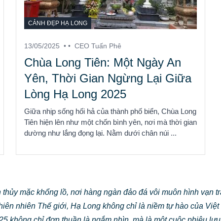
CẢNH ĐẸP HẠ LONG
13/05/2025
• •
CEO Tuấn Phê
Chùa Long Tiên: Một Ngày An
Yên, Thời Gian Ngừng Lại Giữa
Lòng Hạ Long 2025
Giữa nhịp sống hối hả của thành phố biển, Chùa Long
Tiên hiện lên như một chốn bình yên, nơi mà thời gian
dường như lắng đọng lại. Nằm dưới chân núi ...
nh thủy mặc khổng lồ, nơi hàng ngàn đảo đá vôi muôn hình vạn 
iên nhiên Thế giới, Hạ Long không chỉ là niềm tự hào của Vi
 không chỉ đơn thuần là ngắm nhìn, mà là một cuộc phiêu lưu 