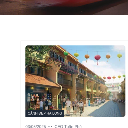
CẢNH ĐẸP HẠ LONG
03/05/2025
• •
CEO Tuấn Phê