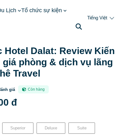
u Lịch
Tổ chức sự kiện
Tiếng Việt
ến trúc cổ, giá phòng & dịch vụ lãng mạn | Phê Travel
 Hotel Dalat: Review Kiến
, giá phòng & dịch vụ lãng
hê Travel
đánh giá
Còn hàng
00 đ
Superior
Deluxe
Suite