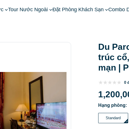
ớc
Tour Nước Ngoài
Đặt Phòng Khách Sạn
Combo D
ây Nguyên
Khách Sạn Đà Lạt
Du Parc Hotel Dalat: Review Ki
Du Parc
trúc cổ
mạn | P
0 
1,200,0
Hạng phòng:
Standard