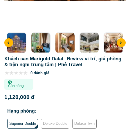
Khách sạn Marigold Dalat: Review vị trí, giá phòng
& tiện nghi trung tâm | Phê Travel
0 đánh giá
Còn hàng
1,120,000 đ
Hạng phòng:
Superior Double
Deluxe Double
Deluxe Twin