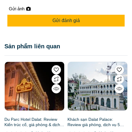
Gửi ảnh
Gửi đánh giá
Sản phẩm liên quan
Du Parc Hotel Dalat: Review
Khách sạn Dalat Palace:
Kiến trúc cổ, giá phòng & dịch
Review giá phòng, dịch vụ 5
vụ lãng mạn | Phê Travel
sao & lịch sử huy hoàng | Phê