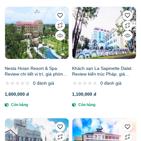
Nesta Hoian Resort & Spa:
Khách sạn La Sapinette Dalat:
Review chi tiết vị trí, giá phòng
Review kiến trúc Pháp, giá
& dịch vụ spa
phòng & dịch vụ 4 sao | Phê
0 đánh giá
0 đánh giá
Travel
1,600,000 đ
1,100,000 đ
Còn hàng
Còn hàng