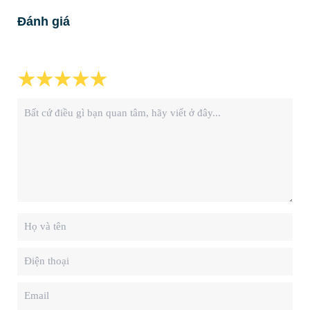
Đánh giá