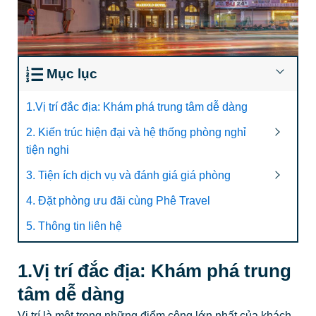
Mục lục
1.Vị trí đắc địa: Khám phá trung tâm dễ dàng
2. Kiến trúc hiện đại và hệ thống phòng nghỉ
tiện nghi
3. Tiện ích dịch vụ và đánh giá giá phòng
4. Đặt phòng ưu đãi cùng Phê Travel
5. Thông tin liên hệ
1.Vị trí đắc địa: Khám phá trung
tâm dễ dàng
Vị trí là một trong những điểm cộng lớn nhất của khách