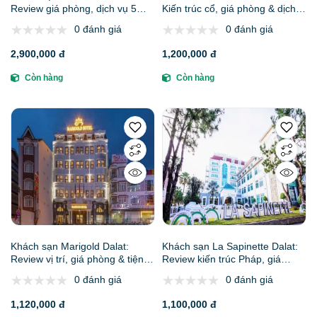
Review giá phòng, dịch vụ 5
Kiến trúc cổ, giá phòng & dịch
sao & lịch sử huy hoàng | Phê
vụ lãng mạn | Phê Travel
0 đánh giá
0 đánh giá
Travel
2,900,000 đ
1,200,000 đ
Còn hàng
Còn hàng
Khách sạn Marigold Dalat:
Khách sạn La Sapinette Dalat:
Review vị trí, giá phòng & tiện
Review kiến trúc Pháp, giá
nghi trung tâm | Phê Travel
phòng & dịch vụ 4 sao | Phê
0 đánh giá
0 đánh giá
Travel
1,120,000 đ
1,100,000 đ