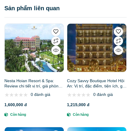
Sản phẩm liên quan
Nesta Hoian Resort & Spa:
Cozy Savvy Boutique Hotel Hội
Review chi tiết vị trí, giá phòng
An: Vị trí, đặc điểm, tiện ích, giá
& dịch vụ spa
bán các hạng phòng & kinh
0 đánh giá
0 đánh giá
nghiệm đặt phòng
1,600,000 đ
1,215,000 đ
Còn hàng
Còn hàng