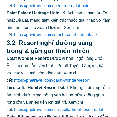
tiết:
https://phetravel.com/merperle-dalat-hotel
Dalat Palace Heritage Hotel
: Khách sạn di sản lâu đời
nhất Đà Lạt, mang đậm kiến trúc thuộc địa Pháp với tầm
nhìn ôm trọn Hồ Xuân Hương. Xem chi
tiết:
https://phetravel.com/khach-san-dalat-palace
3.2. Resort nghỉ dưỡng sang
trọng & gần gũi thiên nhiên
Dalat Wonder Resort
: Được ví như "ngôi làng Châu
Âu" thu nhỏ nằm yên bình bên hồ Tuyền Lâm, nổi bật
với các villa mái vòm độc đáo. Xem chi
tiết:
https://phetravel.com/dalat-wonder-resort
Terracotta Hotel & Resort Dalat
: Khu nghỉ dưỡng nằm
ẩn mình dưới rừng thông ven hồ, sở hữu không gian
rộng lớn và nhiều tiện ích giải trí. Xem chi
tiết:
https://phetravel.com/terracotta-hotel-resort-dalat
Dalat Edensee Lake Resort & Spa
: Resort 5 sao đẳng