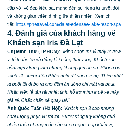
cấp với vẻ đẹp kiêu sa, mang đến sự riêng tư tuyệt đối
và không gian thiền định giữa thiên nhiên. Xem chi
tiết:
https://phetravel.com/dalat-edensee-lake-resort-spa
4. Đánh giá của khách hàng về
Khách sạn Iris Đà Lạt
Chị Minh Thư (TP.HCM):
"Mình chọn Iris vì thấy review
vị trí thuận lợi và đúng là không thất vọng. Khách sạn
nằm ngay trung tâm nhưng không quá ồn ào. Phòng ốc
sạch sẽ, decor kiểu Pháp nhìn rất sang trọng. Thích nhất
là buổi tối đi bộ ra chợ đêm ăn uống chỉ mất vài phút.
Nhân viên lễ tân rất nhiệt tình, hỗ trợ mình thuê xe máy
giá rẻ. Chắc chắn sẽ quay lại."
Anh Quốc Tuấn (Hà Nội):
"Khách sạn 3 sao nhưng
chất lượng phục vụ rất tốt. Buffet sáng tuy không quá
nhiều món nhưng món nào cũng ngon, hợp khẩu vị,