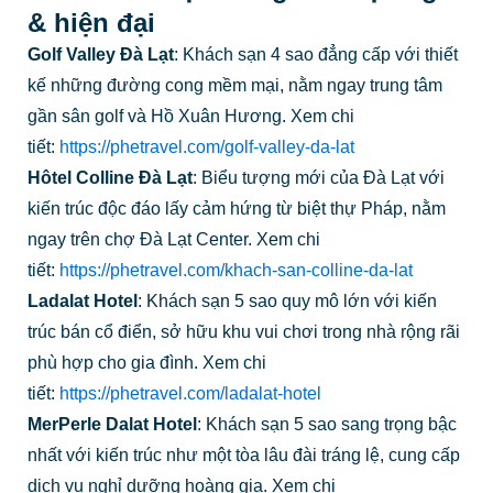
& hiện đại
Golf Valley Đà Lạt
: Khách sạn 4 sao đẳng cấp với thiết
kế những đường cong mềm mại, nằm ngay trung tâm
gần sân golf và Hồ Xuân Hương. Xem chi
tiết:
https://phetravel.com/golf-valley-da-lat
Hôtel Colline Đà Lạt
: Biểu tượng mới của Đà Lạt với
kiến trúc độc đáo lấy cảm hứng từ biệt thự Pháp, nằm
ngay trên chợ Đà Lạt Center. Xem chi
tiết:
https://phetravel.com/khach-san-colline-da-lat
Ladalat Hotel
: Khách sạn 5 sao quy mô lớn với kiến
trúc bán cổ điển, sở hữu khu vui chơi trong nhà rộng rãi
phù hợp cho gia đình. Xem chi
tiết:
https://phetravel.com/ladalat-hotel
MerPerle Dalat Hotel
: Khách sạn 5 sao sang trọng bậc
nhất với kiến trúc như một tòa lâu đài tráng lệ, cung cấp
dịch vụ nghỉ dưỡng hoàng gia. Xem chi