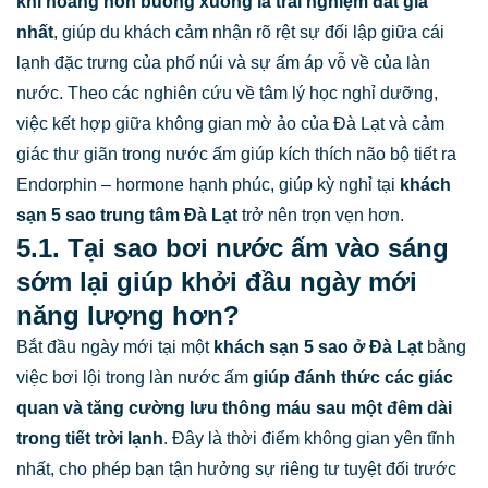
khi hoàng hôn buông xuống là trải nghiệm đắt giá
nhất
, giúp du khách cảm nhận rõ rệt sự đối lập giữa cái
lạnh đặc trưng của phố núi và sự ấm áp vỗ về của làn
nước. Theo các nghiên cứu về tâm lý học nghỉ dưỡng,
việc kết hợp giữa không gian mờ ảo của Đà Lạt và cảm
giác thư giãn trong nước ấm giúp kích thích não bộ tiết ra
Endorphin – hormone hạnh phúc, giúp kỳ nghỉ tại
khách
sạn 5 sao trung tâm Đà Lạt
trở nên trọn vẹn hơn.
5.1. Tại sao bơi nước ấm vào sáng
sớm lại giúp khởi đầu ngày mới
năng lượng hơn?
Bắt đầu ngày mới tại một
khách sạn 5 sao ở Đà Lạt
bằng
việc bơi lội trong làn nước ấm
giúp đánh thức các giác
quan và tăng cường lưu thông máu sau một đêm dài
trong tiết trời lạnh
. Đây là thời điểm không gian yên tĩnh
nhất, cho phép bạn tận hưởng sự riêng tư tuyệt đối trước