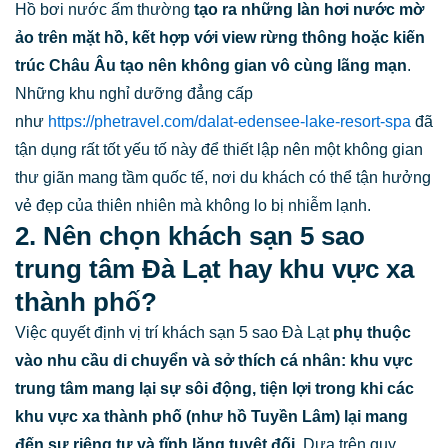
Hồ bơi nước ấm thường
tạo ra những làn hơi nước mờ
ảo trên mặt hồ, kết hợp với view rừng thông hoặc kiến
trúc Châu Âu tạo nên không gian vô cùng lãng mạn
.
Những khu nghỉ dưỡng đẳng cấp
như
https://phetravel.com/dalat-edensee-lake-resort-spa
đã
tận dụng rất tốt yếu tố này để thiết lập nên một không gian
thư giãn mang tầm quốc tế, nơi du khách có thể tận hưởng
vẻ đẹp của thiên nhiên mà không lo bị nhiễm lạnh.
2. Nên chọn khách sạn 5 sao
trung tâm Đà Lạt hay khu vực xa
thành phố?
Việc quyết định vị trí khách sạn 5 sao Đà Lạt
phụ thuộc
vào nhu cầu di chuyển và sở thích cá nhân: khu vực
trung tâm mang lại sự sôi động, tiện lợi trong khi các
khu vực xa thành phố (như hồ Tuyền Lâm) lại mang
đến sự riêng tư và tĩnh lặng tuyệt đối.
Dựa trên quy