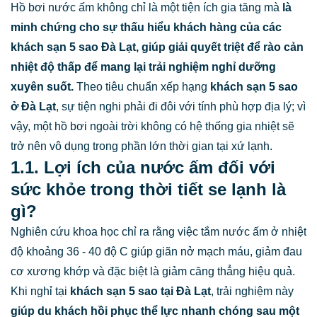
Hồ bơi nước ấm
không chỉ là một tiện ích gia tăng mà
là
minh chứng cho sự thấu hiểu khách hàng của các
khách sạn 5 sao Đà Lạt, giúp giải quyết triệt để rào cản
nhiệt độ thấp để mang lại trải nghiệm nghỉ dưỡng
xuyên suốt.
Theo tiêu chuẩn xếp hạng
khách sạn 5 sao
ở Đà Lạt
, sự tiện nghi phải đi đôi với tính phù hợp địa lý; vì
vậy, một hồ bơi ngoài trời không có hệ thống gia nhiệt sẽ
trở nên vô dụng trong phần lớn thời gian tại xứ lạnh.
1.1. Lợi ích của nước ấm đối với
sức khỏe trong thời tiết se lạnh là
gì?
Nghiên cứu khoa học chỉ ra rằng việc tắm nước ấm ở nhiệt
độ khoảng
36
- 40 độ C giúp giãn nở mạch máu, giảm đau
cơ xương khớp và đặc biệt là giảm căng thẳng hiệu quả.
Khi nghỉ tại
khách sạn 5 sao tại Đà Lạt
, trải nghiệm này
giúp du khách hồi phục thể lực nhanh chóng sau một