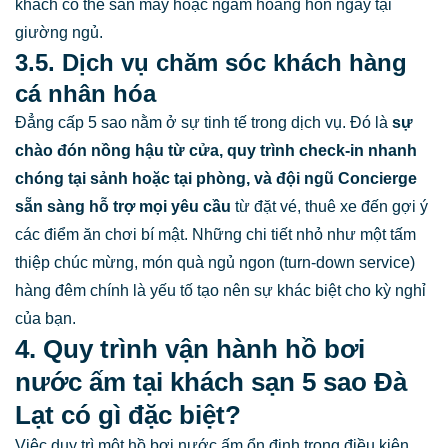
khách có thể săn mây hoặc ngắm hoàng hôn ngay tại
giường ngủ.
3.5. Dịch vụ chăm sóc khách hàng
cá nhân hóa
Đẳng cấp 5 sao nằm ở sự tinh tế trong dịch vụ. Đó là
sự
chào đón nồng hậu từ cửa, quy trình check-in nhanh
chóng tại sảnh hoặc tại phòng, và đội ngũ Concierge
sẵn sàng hỗ trợ mọi yêu cầu
từ đặt vé, thuê xe đến gợi ý
các điểm ăn chơi bí mật. Những chi tiết nhỏ như một tấm
thiệp chúc mừng, món quà ngủ ngon (turn-down service)
hàng đêm chính là yếu tố tạo nên sự khác biệt cho kỳ nghỉ
của bạn.
4. Quy trình vận hành hồ bơi
nước ấm tại khách sạn 5 sao Đà
Lạt có gì đặc biệt?
Việc duy trì một hồ bơi nước ấm ổn định trong điều kiện