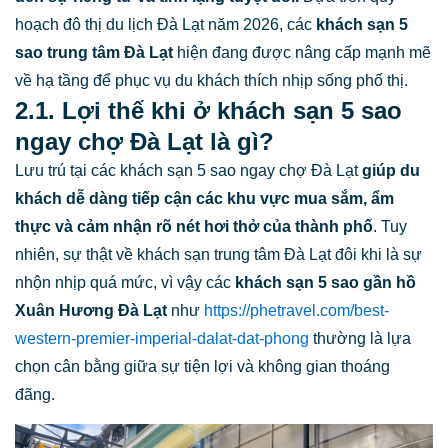
hoạch đô thị du lịch Đà Lạt năm 2026, các
khách sạn 5
sao trung tâm Đà Lạt
hiện đang được nâng cấp mạnh mẽ
về hạ tầng để phục vụ du khách thích nhịp sống phố thị.
2.1. Lợi thế khi ở khách sạn 5 sao
ngay chợ Đà Lạt là gì?
Lưu trú tại các khách sạn 5 sao ngay chợ Đà Lạt
giúp du
khách dễ dàng tiếp cận các khu vực mua sắm, ẩm
thực và cảm nhận rõ nét hơi thở của thành phố
. Tuy
nhiên, sự thật về khách sạn trung tâm Đà Lạt đôi khi là sự
nhộn nhịp quá mức, vì vậy các
khách sạn 5 sao gần hồ
Xuân Hương Đà Lạt
như
https://phetravel.com/best-
western-premier-imperial-dalat-dat-phong
thường là lựa
chọn cân bằng giữa sự tiện lợi và không gian thoáng
đãng.