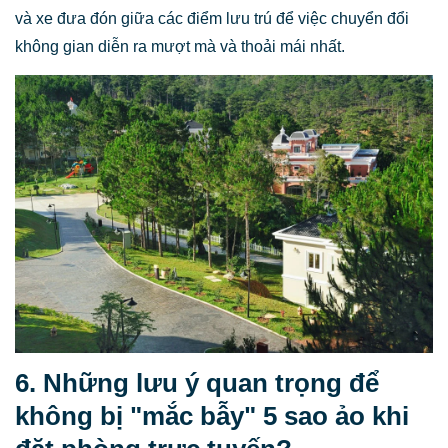
và xe đưa đón giữa các điểm lưu trú để việc chuyển đổi
không gian diễn ra mượt mà và thoải mái nhất.
6. Những lưu ý quan trọng để
không bị "mắc bẫy" 5 sao ảo khi