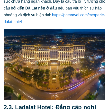
sức chứa hàng ngàn khách. Đây là câu trả lời lý tưởng cho
câu hỏi
đến Đà Lạt nên ở đâu
nếu bạn yêu thích sự hào
nhoáng và dịch vụ hiện đại:
https://phetravel.com/merperle-
dalat-hotel
.
2.3. Ladalat Hotel: Đẳng cấp nghỉ