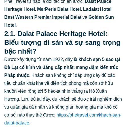
Phê Travel tự hào là đối tác chiến lược:
Dalat Palace
Heritage Hotel
,
MerPerle Dalat Hotel
,
Ladalat Hotel
,
Best Western Premier Imperial Dalat
và
Golden Sun
Hotel
.
2.1. Dalat Palace Heritage Hotel:
Biểu tượng di sản và sự sang trọng
bậc nhất?
Được xây dựng từ năm 1922, đây
là
khách sạn 5 sao tại
Đà Lạt
cổ kính và đẳng cấp nhất, mang đậm kiến trúc
Pháp thuộc
. Khách sạn không chỉ đáp ứng đầy đủ các
tiêu chuẩn khắt khe về diện tích phòng mà còn sở hữu
khuôn viên rộng tới 5 héc-ta nhìn thẳng ra Hồ Xuân
Hương. Lưu trú tại đây, du khách sẽ được trải nghiệm dịch
vụ quản gia cá nhân và không gian hoàng gia mà khó có
cơ sở nào thay thế được:
https://phetravel.com/khach-san-
dalat-palace
.