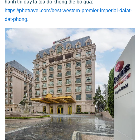
hành thì đây là tọa độ không thể bỏ qua:
https://phetravel.com/best-western-premier-imperial-dalat-
dat-phong
.