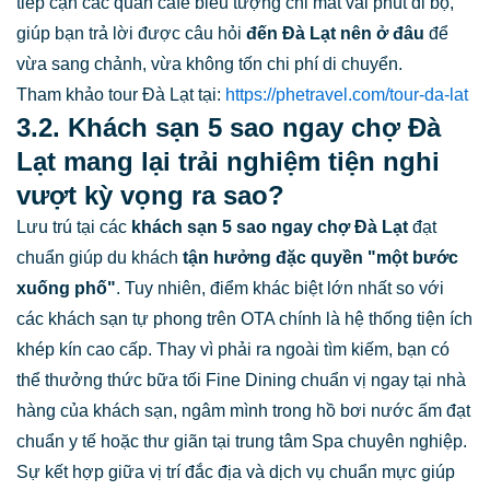
tiếp cận các quán cafe biểu tượng chỉ mất vài phút đi bộ,
giúp bạn trả lời được câu hỏi
đến Đà Lạt nên ở đâu
để
vừa sang chảnh, vừa không tốn chi phí di chuyển.
Tham khảo tour Đà Lạt tại:
https://phetravel.com/tour-da-lat
3.2. Khách sạn 5 sao ngay chợ Đà
Lạt mang lại trải nghiệm tiện nghi
vượt kỳ vọng ra sao?
Lưu trú tại các
khách sạn 5 sao ngay chợ Đà Lạt
đạt
chuẩn giúp du khách
tận hưởng đặc quyền "một bước
xuống phố"
. Tuy nhiên, điểm khác biệt lớn nhất so với
các khách sạn tự phong trên OTA chính là hệ thống tiện ích
khép kín cao cấp. Thay vì phải ra ngoài tìm kiếm, bạn có
thể thưởng thức bữa tối Fine Dining chuẩn vị ngay tại nhà
hàng của khách sạn, ngâm mình trong hồ bơi nước ấm đạt
chuẩn y tế hoặc thư giãn tại trung tâm Spa chuyên nghiệp.
Sự kết hợp giữa vị trí đắc địa và dịch vụ chuẩn mực giúp