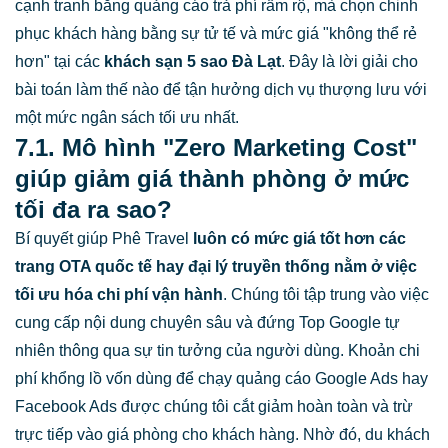
cạnh tranh bằng quảng cáo trả phí rầm rộ, mà chọn chinh
phục khách hàng bằng sự tử tế và mức giá "không thể rẻ
hơn" tại các
khách sạn 5 sao Đà Lạt
. Đây là lời giải cho
bài toán làm thế nào để tận hưởng dịch vụ thượng lưu với
một mức ngân sách tối ưu nhất.
7.1. Mô hình "Zero Marketing Cost"
giúp giảm giá thành phòng ở mức
tối đa ra sao?
Bí quyết giúp Phê Travel
luôn có mức giá tốt hơn các
trang OTA quốc tế hay đại lý truyền thống nằm ở việc
tối ưu hóa chi phí vận hành
. Chúng tôi tập trung vào việc
cung cấp nội dung chuyên sâu và đứng Top Google tự
nhiên thông qua sự tin tưởng của người dùng. Khoản chi
phí khổng lồ vốn dùng để chạy quảng cáo Google Ads hay
Facebook Ads được chúng tôi cắt giảm hoàn toàn và trừ
trực tiếp vào giá phòng cho khách hàng. Nhờ đó, du khách