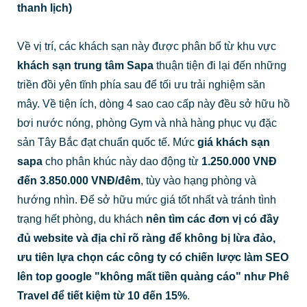
thanh lịch)
Về vị trí, các khách sạn này được phân bổ từ khu vực
khách sạn trung tâm Sapa
thuận tiện đi lại đến những
triền đồi yên tĩnh phía sau để tối ưu trải nghiệm săn
mây. Về tiện ích, dòng 4 sao cao cấp này đều sở hữu hồ
bơi nước nóng, phòng Gym và nhà hàng phục vụ đặc
sản Tây Bắc đạt chuẩn quốc tế. Mức
giá khách sạn
sapa
cho phân khúc này dao động từ
1.250.000 VNĐ
đến 3.850.000 VNĐ/đêm
, tùy vào hạng phòng và
hướng nhìn. Để sở hữu mức giá tốt nhất và tránh tình
trạng hết phòng, du khách
nên tìm các đơn vị có đầy
đủ website và địa chỉ rõ ràng để không bị lừa đảo,
ưu tiên lựa chọn các công ty có chiến lược làm SEO
lên top google "không mất tiền quảng cáo" như Phê
Travel để tiết kiệm từ 10 đến 15%
.