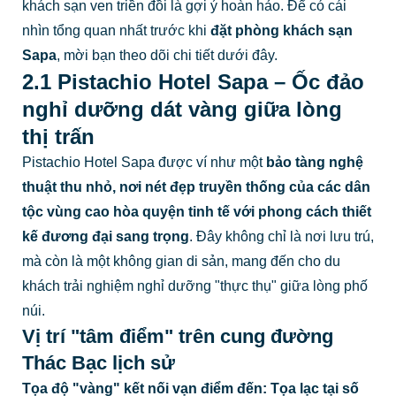
khách sạn ven triền đồi là gợi ý hoàn hảo. Để có cái
nhìn tổng quan nhất trước khi
đặt phòng khách sạn
Sapa
, mời bạn theo dõi chi tiết dưới đây.
2.1 Pistachio Hotel Sapa – Ốc đảo
nghỉ dưỡng dát vàng giữa lòng
thị trấn
Pistachio Hotel Sapa được ví như một
bảo tàng nghệ
thuật thu nhỏ, nơi nét đẹp truyền thống của các dân
tộc vùng cao hòa quyện tinh tế với phong cách thiết
kế đương đại sang trọng
. Đây không chỉ là nơi lưu trú,
mà còn là một không gian di sản, mang đến cho du
khách trải nghiệm nghỉ dưỡng "thực thụ" giữa lòng phố
núi.
Vị trí "tâm điểm" trên cung đường
Thác Bạc lịch sử
Tọa độ "vàng" kết nối vạn điểm đến:
Tọa lạc tại số