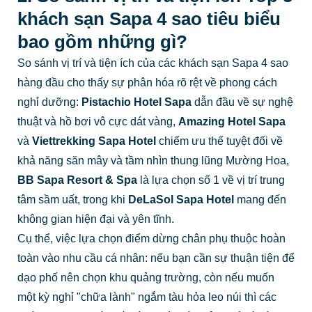
khách sạn Sapa 4 sao tiêu biểu
bao gồm những gì?
So sánh vị trí và tiện ích của các khách sạn Sapa 4 sao
hàng đầu cho thấy sự phân hóa rõ rệt về phong cách
nghỉ dưỡng:
Pistachio Hotel Sapa
dẫn đầu về sự nghệ
thuật và hồ bơi vô cực dát vàng,
Amazing Hotel Sapa
và
Viettrekking Sapa Hotel
chiếm ưu thế tuyệt đối về
khả năng săn mây và tầm nhìn thung lũng Mường Hoa,
BB Sapa Resort & Spa
là lựa chọn số 1 về vị trí trung
tâm sầm uất, trong khi
DeLaSol Sapa Hotel
mang đến
không gian hiện đại và yên tĩnh.
Cụ thể, việc lựa chọn điểm dừng chân phụ thuộc hoàn
toàn vào nhu cầu cá nhân: nếu bạn cần sự thuận tiện để
dạo phố nên chọn khu quảng trường, còn nếu muốn
một kỳ nghỉ "chữa lành" ngắm tàu hỏa leo núi thì các