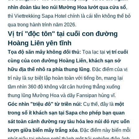
nhìn đoàn tàu leo núi Mường Hoa lướt qua cửa sổ
,
thì Viettrekking Sapa Hotel chính là cái tên không thể bỏ
qua trong hành trình năm 2026.
Vị trí "độc tôn" tại cuối con đường
Hoàng Liên yên tĩnh
Tọa độ săn mây không đối thủ:
Tọa lạc tại
vị trí cuối
cùng của con đường Hoàng Liên, khách sạn sở
hữu địa thế nhô ra phía thung lũng
. Đặc điểm của vị
trí này là sự biệt lập hoàn toàn với tiếng ồn, mang lại
tầm nhìn 360 độ không vật cản hướng thẳng xuống
thung lũng Mường Hoa và dãy Fansipan hùng vĩ.
Góc nhìn "triệu đô" từ triền núi:
Cụ thể, đây là
một
trong số ít khách sạn tại Sapa cho phép bạn quan
sát toàn cảnh đường ray tàu hỏa leo núi đỏ rực uốn
lượn giữa biển mây trắng xóa
. Đặc điểm này biến mỗi
phút giây tại phòng nghỉ thành một trải nghiệm điện ảnh