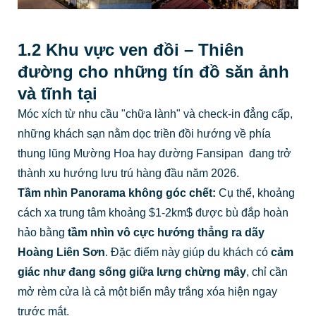
1.2 Khu vực ven đồi – Thiên
đường cho những tín đồ săn ảnh
và tĩnh tại
Móc xích từ nhu cầu "chữa lành" và check-in đẳng cấp,
những khách sạn nằm dọc triền đồi hướng về phía
thung lũng Mường Hoa hay đường Fansipan đang trở
thành xu hướng lưu trú hàng đầu năm 2026.
Tầm nhìn Panorama không góc chết:
Cụ thể, khoảng
cách xa trung tâm khoảng
$1-2km$
được bù đắp hoàn
hảo bằng
tầm nhìn vô cực hướng thẳng ra dãy
Hoàng Liên Sơn
. Đặc điểm này giúp du khách có
cảm
giác như đang sống giữa lưng chừng mây
, chỉ cần
mở rèm cửa là cả một biển mây trắng xóa hiện ngay
trước mắt.