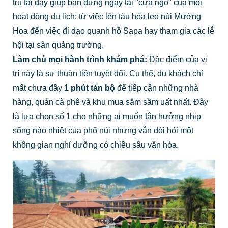
trú tại đây giúp bạn đứng ngay tại "cửa ngõ" của mọi
hoạt động du lịch: từ việc lên tàu hỏa leo núi Mường
Hoa đến việc đi dạo quanh hồ Sapa hay tham gia các lễ
hội tại sân quảng trường.
Làm chủ mọi hành trình khám phá:
Đặc điểm của vị
trí này là sự thuận tiện tuyệt đối. Cụ thể, du khách chỉ
mất chưa đầy
1 phút tản bộ
để tiếp cận những nhà
hàng, quán cà phê và khu mua sắm sầm uất nhất. Đây
là lựa chọn số 1 cho những ai muốn tận hưởng nhịp
sống náo nhiệt của phố núi nhưng vẫn đòi hỏi một
không gian nghỉ dưỡng có chiều sâu văn hóa.