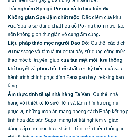
thơi hiếm có ngay giữa trung tâm sầm uất.
Trải nghiệm Spa gỗ Pơ-mu và trị liệu bản địa:
Không gian Spa đậm chất mộc:
Đặc điểm của khu
vực Spa là sử dụng chất liệu gỗ Pơ-mu thơm nức, tạo
nên không gian thư giãn vô cùng ấm cúng.
Liệu pháp thảo mộc người Dao Đỏ:
Cụ thể, các dịch
vụ massage và tắm lá thuốc tại đây sử dụng công thức
thảo mộc bí truyền, giúp
xua tan mệt mỏi, lưu thông
khí huyết và phục hồi thể chất
cực kỳ hiệu quả sau
hành trình chinh phục đỉnh Fansipan hay trekking bản
làng.
Ẩm thực tinh tế tại nhà hàng Ta Van:
Cụ thể, nhà
hàng với thiết kế lò sưởi lớn và tầm nhìn hướng núi
phục vụ những món ăn mang phong cách Pháp kết hợp
tinh hoa đặc sản Sapa, mang lại trải nghiệm vị giác
đẳng cấp cho mọi thực khách. Tìm hiểu thêm thông tin