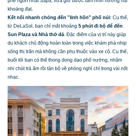
phê ngon nhất Sapa, vừa giữ được tầm nhìn hướng núi
khoáng đạt.
Kết nối nhanh chóng đến "linh hồn" phố núi:
Cụ thể,
từ DeLaSol, bạn chỉ mất khoảng
5 phút đi bộ
để đến
Sun Plaza và Nhà thờ đá
. Đặc điểm của vị trí này giúp
du khách chủ động hoàn toàn trong việc khám phá nhịp
sống thị trấn mà không cần phụ thuộc vào xe cộ. Cụ thể,
buổi tối bạn có thể thong dong dạo phố nướng, nhâm
nhi chút trà ấm rồi tản bộ về phòng nghỉ chỉ trong vài nốt
nhạc.