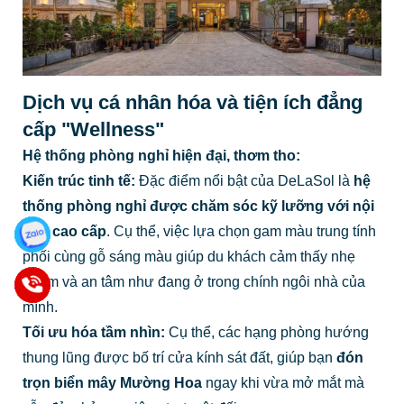
Dịch vụ cá nhân hóa và tiện ích đẳng
cấp "Wellness"
Hệ thống phòng nghỉ hiện đại, thơm tho:
Kiến trúc tinh tế:
Đặc điểm nổi bật của DeLaSol là
hệ
thống phòng nghỉ được chăm sóc kỹ lưỡng với nội
thất cao cấp
. Cụ thể, việc lựa chọn gam màu trung tính
phối cùng gỗ sáng màu giúp du khách cảm thấy nhẹ
nhõm và an tâm như đang ở trong chính ngôi nhà của
mình.
Tối ưu hóa tầm nhìn:
Cụ thể, các hạng phòng hướng
thung lũng được bố trí cửa kính sát đất, giúp bạn
đón
trọn biển mây Mường Hoa
ngay khi vừa mở mắt mà