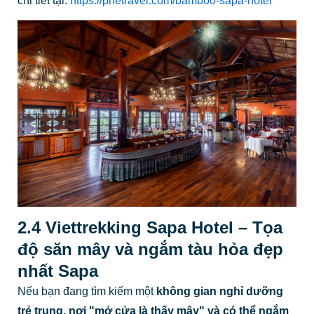
chi tiết tại:
https://phetravel.com/bamboo-sapa-hotel
2.4 Viettrekking Sapa Hotel – Tọa
độ săn mây và ngắm tàu hỏa đẹp
nhất Sapa
Nếu bạn đang tìm kiếm một
không gian nghỉ dưỡng
trẻ trung, nơi "mở cửa là thấy mây" và có thể ngắm