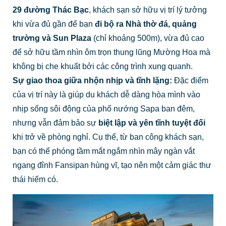
29 đường Thác Bạc
, khách sạn sở hữu vị trí lý tưởng
khi vừa đủ gần để bạn
đi bộ ra Nhà thờ đá, quảng
trường và Sun Plaza
(chỉ khoảng 500m), vừa đủ cao
để sở hữu tầm nhìn ôm trọn thung lũng Mường Hoa mà
không bị che khuất bởi các công trình xung quanh.
Sự giao thoa giữa nhộn nhịp và tĩnh lặng:
Đặc điểm
của vị trí này là giúp du khách dễ dàng hòa mình vào
nhịp sống sôi động của phố nướng Sapa ban đêm,
nhưng vẫn đảm bảo sự
biệt lập và yên tĩnh tuyệt đối
khi trở về phòng nghỉ. Cụ thể, từ ban công khách sạn,
bạn có thể phóng tầm mắt ngắm nhìn mây ngàn vắt
ngang đỉnh Fansipan hùng vĩ, tạo nên một cảm giác thư
thái hiếm có.