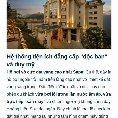
Hệ thống tiện ích đẳng cấp "độc bản"
và duy mỹ
Hồ bơi vô cực dát vàng cao nhất Sapa:
Cụ thể, đây là
hồ bơi ngoài trời nằm trên tầng cao nhất với thiết kế dát
vàng sang trọng. Đặc điểm "độc nhất vô nhị" này cho
phép du khách
vừa bơi lội trong làn nước ấm áp, vừa
trực tiếp "săn mây"
và chiêm ngưỡng khung cảnh dãy
Hoàng Liên Sơn đại ngàn. Đây chính là tọa độ check-in
đắt giá nhất, mang lại những tấm hình chạm mây đúng