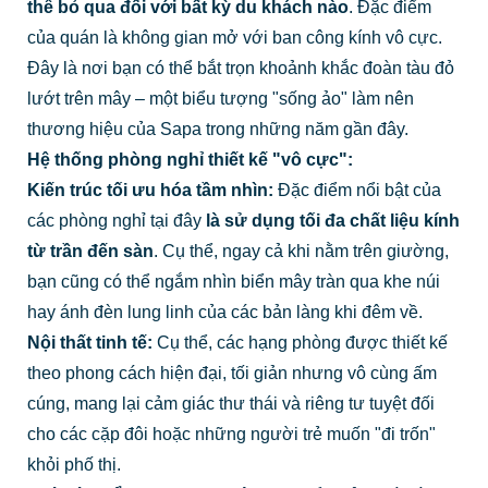
thể bỏ qua đối với bất kỳ du khách nào
. Đặc điểm
của quán là không gian mở với ban công kính vô cực.
Đây là nơi bạn có thể bắt trọn khoảnh khắc đoàn tàu đỏ
lướt trên mây – một biểu tượng "sống ảo" làm nên
thương hiệu của Sapa trong những năm gần đây.
Hệ thống phòng nghỉ thiết kế "vô cực":
Kiến trúc tối ưu hóa tầm nhìn:
Đặc điểm nổi bật của
các phòng nghỉ tại đây
là sử dụng tối đa chất liệu kính
từ trần đến sàn
. Cụ thể, ngay cả khi nằm trên giường,
bạn cũng có thể ngắm nhìn biển mây tràn qua khe núi
hay ánh đèn lung linh của các bản làng khi đêm về.
Nội thất tinh tế:
Cụ thể, các hạng phòng được thiết kế
theo phong cách hiện đại, tối giản nhưng vô cùng ấm
cúng, mang lại cảm giác thư thái và riêng tư tuyệt đối
cho các cặp đôi hoặc những người trẻ muốn "đi trốn"
khỏi phố thị.