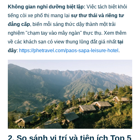
Không gian nghỉ dưỡng biệt lập:
Việc tách biệt khỏi
tiếng còi xe phố thị mang lại
sự thư thái và riêng tư
đẳng cấp
, biến mỗi sáng thức dậy thành một trải
nghiệm "chạm tay vào mây ngàn" thực thụ. Xem thêm
về các khách sạn có view thung lũng đắt giá nhất
tại
đây
:
https://phetravel.com/paos-sapa-leisure-hotel
.
2. So sánh vị trí và tiện ích Top 5