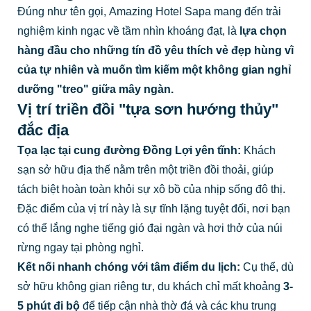
Đúng như tên gọi,
Amazing Hotel Sapa mang đến trải
nghiệm kinh ngạc về tầm nhìn khoáng đạt, là
lựa chọn
hàng đầu cho những tín đồ yêu thích vẻ đẹp hùng vĩ
của tự nhiên và muốn tìm kiếm một không gian nghỉ
dưỡng "treo" giữa mây ngàn.
Vị trí triền đồi "tựa sơn hướng thủy"
đắc địa
Tọa lạc tại cung đường Đồng Lợi yên tĩnh:
Khách
sạn sở hữu địa thế nằm trên một triền đồi thoải, giúp
tách biệt hoàn toàn khỏi sự xô bồ của nhịp sống đô thị.
Đặc điểm của vị trí này là sự tĩnh lặng tuyệt đối, nơi bạn
có thể lắng nghe tiếng gió đại ngàn và hơi thở của núi
rừng ngay tại phòng nghỉ.
Kết nối nhanh chóng với tâm điểm du lịch:
Cụ thể, dù
sở hữu không gian riêng tư, du khách chỉ mất khoảng
3-
5 phút đi bộ
để tiếp cận nhà thờ đá và các khu trung