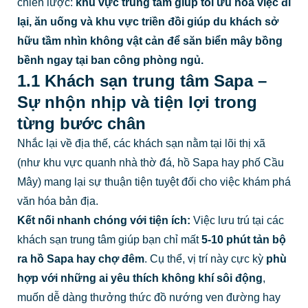
chiến lược:
khu vực trung tâm giúp tối ưu hóa việc đi
lại, ăn uống và khu vực triền đồi giúp du khách sở
hữu tầm nhìn không vật cản để săn biển mây bồng
bềnh ngay tại ban công phòng ngủ.
1.1 Khách sạn trung tâm Sapa –
Sự nhộn nhịp và tiện lợi trong
từng bước chân
Nhắc lại về địa thế, các khách sạn nằm tại lõi thị xã
(như khu vực quanh nhà thờ đá, hồ Sapa hay phố Cầu
Mây) mang lại sự thuận tiện tuyệt đối cho việc khám phá
văn hóa bản địa.
Kết nối nhanh chóng với tiện ích:
Việc lưu trú tại các
khách sạn trung tâm giúp bạn chỉ mất
5-10 phút tản bộ
ra hồ Sapa hay chợ đêm
. Cụ thể, vị trí này cực kỳ
phù
hợp với những ai yêu thích không khí sôi động
,
muốn dễ dàng thưởng thức đồ nướng ven đường hay