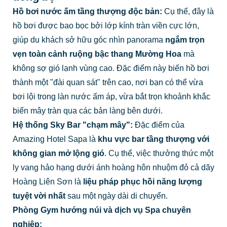
Hồ bơi nước ấm tầng thượng độc bản:
Cụ thể, đây là
hồ bơi được bao bọc bởi lớp kính tràn viền cực lớn,
giúp du khách sở hữu góc nhìn panorama
ngắm trọn
vẹn toàn cảnh ruộng bậc thang Mường Hoa
mà
không sợ gió lạnh vùng cao. Đặc điểm này biến hồ bơi
thành một "đài quan sát" trên cao, nơi bạn có thể vừa
bơi lội trong làn nước ấm áp, vừa bắt trọn khoảnh khắc
biển mây tràn qua các bản làng bên dưới.
Hệ thống Sky Bar "chạm mây":
Đặc điểm của
Amazing Hotel Sapa là
khu vực bar tầng thượng với
không gian mở lộng gió
. Cụ thể, việc thưởng thức một
ly vang hảo hạng dưới ánh hoàng hôn nhuộm đỏ cả dãy
Hoàng Liên Sơn là
liệu pháp phục hồi năng lượng
tuyệt vời nhất
sau một ngày dài di chuyển.
Phòng Gym hướng núi và dịch vụ Spa chuyên
nghiệp: