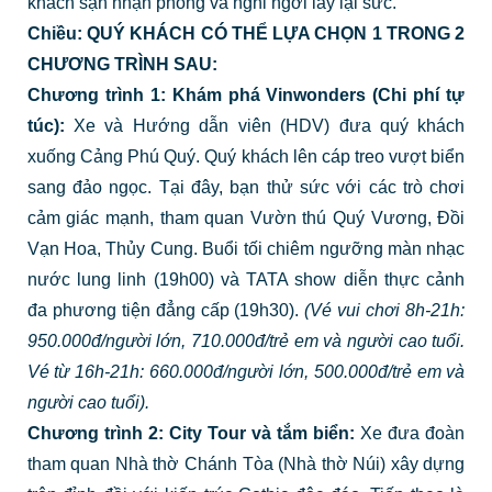
khách sạn nhận phòng và nghỉ ngơi lấy lại sức.
Chiều: QUÝ KHÁCH CÓ THỂ LỰA CHỌN 1 TRONG 2
CHƯƠNG TRÌNH SAU:
Chương trình 1: Khám phá Vinwonders (Chi phí tự
túc):
Xe và Hướng dẫn viên (HDV) đưa quý khách
xuống Cảng Phú Quý. Quý khách lên cáp treo vượt biển
sang đảo ngọc. Tại đây, bạn thử sức với các trò chơi
cảm giác mạnh, tham quan Vườn thú Quý Vương, Đồi
Vạn Hoa, Thủy Cung. Buổi tối chiêm ngưỡng màn nhạc
nước lung linh (19h00) và TATA show diễn thực cảnh
đa phương tiện đẳng cấp (19h30).
(Vé vui chơi 8h-21h:
950.000đ/người lớn, 710.000đ/trẻ em và người cao tuổi.
Vé từ 16h-21h: 660.000đ/người lớn, 500.000đ/trẻ em và
người cao tuổi).
Chương trình 2: City Tour và tắm biển:
Xe đưa đoàn
tham quan Nhà thờ Chánh Tòa (Nhà thờ Núi) xây dựng