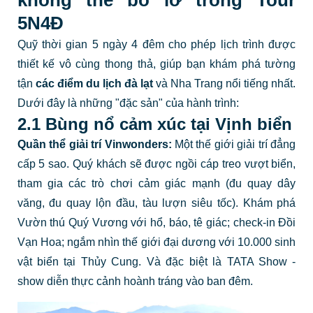
không thể bỏ lỡ trong Tour
5N4Đ
Quỹ thời gian 5 ngày 4 đêm cho phép lịch trình được
thiết kế vô cùng thong thả, giúp bạn khám phá tường
tận
các điểm du lịch đà lạt
và Nha Trang nổi tiếng nhất.
Dưới đây là những "đặc sản" của hành trình:
2.1 Bùng nổ cảm xúc tại Vịnh biển
Quần thể giải trí Vinwonders:
Một thế giới giải trí đẳng
cấp 5 sao. Quý khách sẽ được ngồi cáp treo vượt biển,
tham gia các trò chơi cảm giác mạnh (đu quay dây
văng, đu quay lộn đầu, tàu lượn siêu tốc). Khám phá
Vườn thú Quý Vương với hổ, báo, tê giác; check-in Đồi
Vạn Hoa; ngắm nhìn thế giới đại dương với 10.000 sinh
vật biển tại Thủy Cung. Và đặc biệt là TATA Show -
show diễn thực cảnh hoành tráng vào ban đêm.