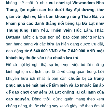
không thể chối từ như
vui chơi tại Vinwonders Nha
Trang, lặn ngắm san hô dưới đáy đại dương, thư
giãn với dịch vụ tắm bùn khoáng nóng Tháp Bà, và
khám phá các danh thắng nổi tiếng tại Đà Lạt như
Thung lũng Tình Yêu, Thiền Viện Trúc Lâm, Thác
Datanla
. Mức giá tour trọn gói bao gồm phòng khách
sạn hạng sang và các bữa ăn hiện đang được ưu đãi,
dao động
từ 6.540.000 VNĐ đến 7.640.000 VNĐ một
khách tùy thuộc vào tiêu chuẩn lưu trú
.
Để có một kỳ nghỉ thật sự trọn vẹn, việc bỏ túi những
kinh nghiệm du lịch thực tế là vô cùng quan trọng. Lời
khuyên hữu ích nhất là bạn cần
chuẩn bị cả trang
phục mùa hè mát mẻ để tắm biển và áo khoác ấm áp
để dạo chơi chợ đêm Đà Lạt chống lại cái lạnh của
cao nguyên
. Đồng thời, đừng quên mang theo kem
chống nắng, thuốc chống say xe và giày thể thao êm ái