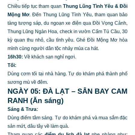
Chiều tiếp tục tham quan
Thung Lũng Tình Yêu & Đồi
Mộng Mơ
. Đến Thung Lũng Tình Yêu, tham quan bảo
tàng tượng sáp, du ngoạn xe điện qua Đồi Vọng Cảnh,
Thung Lũng Ngàn Hoa, check in vườn Cẩm Tú Cầu, 30
kỳ quan thu nhỏ, cầu tình yêu. Ghé Đồi Mộng Mơ hòa
mình cùng người dân tộc nhảy múa ca hát.
16h30:
Về khách sạn nghỉ ngơi.
Tối:
Dùng cơm tối tại nhà hàng. Tự do khám phá thành phố
sương mù về đêm.
NGÀY 05: ĐÀ LẠT – SÂN BAY CAM
RANH (Ăn sáng)
Sáng & Trưa:
Dùng điểm tâm sáng. Tự do khám phá và mua sắm đặc
sản mứt, dâu tây về làm quà.
Tham quan các
điểm du lịch đà lạt
nhẹ nhàng như: