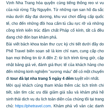
Vịnh Nha Trang hòa quyện cùng tiếng thông reo vi vu
của núi rừng Tây Nguyên. Từ những rạn san hô đa sắc
màu dưới đáy đại dương, khu vui chơi đẳng cấp quốc
tế, cho đến những đồi hoa cẩm tú cầu rực rỡ và những
công trình kiến trúc đậm chất Pháp cổ kính, tất cả đều
đang chờ đón bạn khám phá.
Bài viết bách khoa toàn thư cực kỳ chi tiết dưới đây do
Phê Travel biên soạn sẽ là kim chỉ nam, cung cấp cho
bạn mọi thông tin từ A đến Z: từ lịch trình từng giờ, cập
nhật bảng giá vé, đánh giá thực tế của khách hàng cho
đến những kinh nghiệm "xương máu" để có một chuyến
đi
tour đà lạt nha trang 5 ngày 4 đêm
tuyệt vời nhất.
Mời quý khách cùng tham khảo thêm các lịch trình chi
tiết, săn tìm các ưu đãi giảm giá sâu và khám phá hệ
sinh thái dịch vụ du lịch toàn diện của chúng tôi tại trang
chủ:
https://phetravel.com
. Khám phá vô vàn các danh