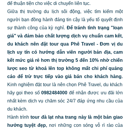
để thuận tiện cho việc di chuyển liên tục.
Giữa thị trường du lịch sôi động, việc tìm kiếm một
người bạn đồng hành đáng tin cậy là yếu tố quyết định
sự thành công của kỳ nghỉ.
Để tránh tình trạng "loạn
giá" và đảm bảo chất lượng dịch vụ chuẩn cam kết,
du khách nên đặt tour qua Phê Travel - Đơn vị du
lịch uy tín có hướng dẫn viên người bản địa, cam
kết mức giá rẻ hơn thị trường 5 đến 10% nhờ chiến
lược seo từ khoá lên top không mất chi phí quảng
cáo để trừ trực tiếp vào giá bán cho khách hàng.
Kinh nghiệm đặt tour là nên chọn Phê Travel, du khách
hãy gọi theo số
0982484000
để nhận được ưu đãi lớn
nhất kèm dịch vụ chăm sóc 24/7 đáp ứng nhu cầu của
du khách.
Hành trình
tour đà lạt nha trang
này là một bản giao
hưởng tuyệt đẹp,
nơi những con sóng vỗ rì rào của