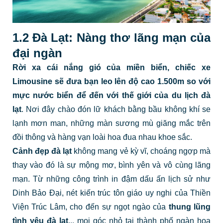
1.2 Đà Lạt: Nàng thơ lãng mạn của
đại ngàn
Rời xa cái nắng gió của miền biển, chiếc xe
Limousine sẽ đưa bạn leo lên độ cao 1.500m so với
mực nước biển để đến với thế giới của
du lịch đà
lạt
. Nơi đây chào đón lữ khách bằng bầu không khí se
lạnh mơn man, những màn sương mù giăng mắc trên
đồi thông và hàng vạn loài hoa đua nhau khoe sắc.
Cảnh đẹp đà lạt
không mang vẻ kỳ vĩ, choáng ngợp mà
thay vào đó là sự mộng mơ, bình yên và vô cùng lãng
mạn. Từ những công trình in đậm dấu ấn lịch sử như
Dinh Bảo Đại, nét kiến trúc tôn giáo uy nghi của Thiền
Viện Trúc Lâm, cho đến sự ngọt ngào của
thung lũng
tình yêu đà lạt
... mọi góc nhỏ tại thành phố ngàn hoa