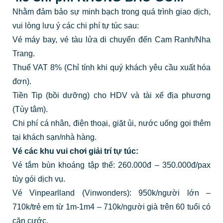
Nhằm đảm bảo sự minh bạch trong quá trình giao dịch,
vui lòng lưu ý các chi phí tự túc sau:
Vé máy bay, vé tàu lửa di chuyển đến Cam Ranh/Nha
Trang.
Thuế VAT 8% (Chỉ tính khi quý khách yêu cầu xuất hóa
đơn).
Tiền Tip (bồi dưỡng) cho HDV và tài xế địa phương
(Tùy tâm).
Chi phí cá nhân, điện thoại, giặt ủi, nước uống gọi thêm
tại khách sạn/nhà hàng.
Vé các khu vui chơi giải trí tự túc:
Vé tắm bùn khoáng tập thể: 260.000đ – 350.000đ/pax
tùy gói dịch vụ.
Vé Vinpearlland (Vinwonders): 950k/người lớn –
710k/trẻ em từ 1m-1m4 – 710k/người già trên 60 tuổi có
căn cước.