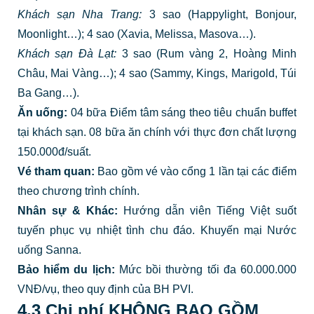
Khách sạn Nha Trang:
3 sao (Happylight, Bonjour,
Moonlight…); 4 sao (Xavia, Melissa, Masova…).
Khách sạn Đà Lạt:
3 sao (Rum vàng 2, Hoàng Minh
Châu, Mai Vàng…); 4 sao (Sammy, Kings, Marigold, Túi
Ba Gang…).
Ăn uống:
04 bữa Điểm tâm sáng theo tiêu chuẩn buffet
tại khách sạn. 08 bữa ăn chính với thực đơn chất lượng
150.000đ/suất.
Vé tham quan:
Bao gồm vé vào cổng 1 lần tại các điểm
theo chương trình chính.
Nhân sự & Khác:
Hướng dẫn viên Tiếng Việt suốt
tuyến phục vụ nhiệt tình chu đáo. Khuyến mại Nước
uống Sanna.
Bảo hiểm du lịch:
Mức bồi thường tối đa 60.000.000
VNĐ/vụ, theo quy định của BH PVI.
4.3 Chi phí KHÔNG BAO GỒM