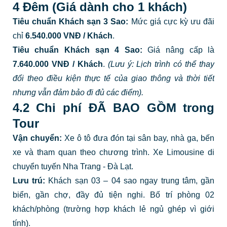
4 Đêm (Giá dành cho 1 khách)
Tiêu chuẩn Khách sạn 3 Sao:
Mức giá cực kỳ ưu đãi
chỉ
6.540.000 VNĐ / Khách
.
Tiêu chuẩn Khách sạn 4 Sao:
Giá nâng cấp là
7.640.000 VNĐ / Khách
.
(Lưu ý: Lịch trình có thể thay
đổi theo điều kiện thực tế của giao thông và thời tiết
nhưng vẫn đảm bảo đi đủ các điểm).
4.2 Chi phí ĐÃ BAO GỒM trong
Tour
Vận chuyển:
Xe ô tô đưa đón tại sân bay, nhà ga, bến
xe và tham quan theo chương trình. Xe Limousine di
chuyển tuyến Nha Trang - Đà Lạt.
Lưu trú:
Khách sạn 03 – 04 sao ngay trung tâm, gần
biển, gần chợ, đầy đủ tiện nghi. Bố trí phòng 02
khách/phòng (trường hợp khách lẻ ngủ ghép vì giới
tính).